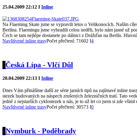
25.04.2009 22:12 I
Inline
Na Flaeming Skate jsme se vypravili letos o Velikonocích. Naším cíle
Berlína. Flaemingu jsme vyhradili celou neděli, bylo nám jasné už pod
Čech se tam nejlépe dostanete po dálnici z Drážďan na Berlín. Hlavní
Navštívené inline trasy
Počet přečtení: 71602 I
4
Česká Lípa - Vlčí Důl
20.04.2009 22:13 I
Inline
Dnes Vám přinášíme další ze série jarních tipů na zajímavé inline tras
stezek budovaných na náspech zrušených železničních tratí. Tato ve
jedné z nejstarších cyklostezek u nás, je to už let co jsem si zde všiml
Navštívené inline trasy
Počet přečtení: 30573 I
0
Nymburk - Poděbrady