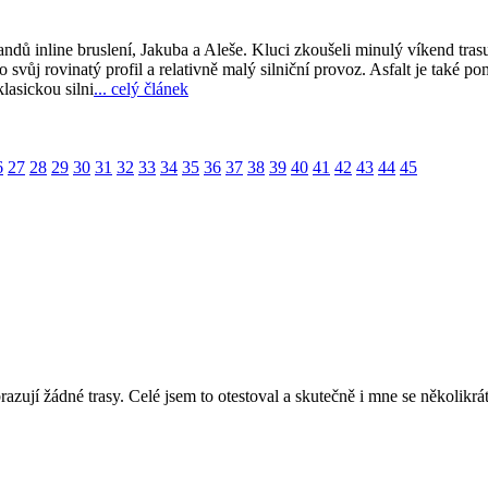
 fandů inline bruslení, Jakuba a Aleše. Kluci zkoušeli minulý víkend 
ro svůj rovinatý profil a relativně malý silniční provoz. Asfalt je tak
klasickou silni
... celý článek
6
27
28
29
30
31
32
33
34
35
36
37
38
39
40
41
42
43
44
45
jí žádné trasy. Celé jsem to otestoval a skutečně i mne se několikrát 