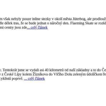
m však nebyly pouze inline stezky v okolí města Jüterbog, ale prodlouž
le délek tras, že se bude jednat o náročný den. Flaeming Skate se rozk
mi centry jsou zde
... celý článek
y. Tentokrát jsme se vydali asi 40 kilometrů od naší základny a to do Č
de z České Lípy kolem Žízníkova do Vlčího Dolu zeleným údolíčkem řeky
 cyklistů poprvé.
... celý článek