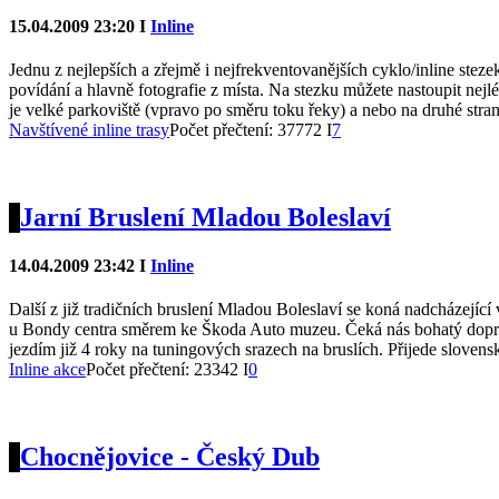
15.04.2009 23:20 I
Inline
Jednu z nejlepších a zřejmě i nejfrekventovanějších cyklo/inline st
povídání a hlavně fotografie z místa. Na stezku můžete nastoupit n
je velké parkoviště (vpravo po směru toku řeky) a nebo na druhé stran
Navštívené inline trasy
Počet přečtení: 37772 I
7
Jarní Bruslení Mladou Boleslaví
14.04.2009 23:42 I
Inline
Další z již tradičních bruslení Mladou Boleslaví se koná nadcházejíc
u Bondy centra směrem ke Škoda Auto muzeu. Čeká nás bohatý dopro
jezdím již 4 roky na tuningových srazech na bruslích. Přijede sloven
Inline akce
Počet přečtení: 23342 I
0
Chocnějovice - Český Dub