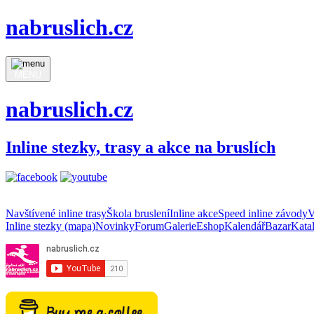
nabruslich.cz
MENU
nabruslich.cz
Inline stezky, trasy a akce na bruslích
Navštívené inline trasy
Škola bruslení
Inline akce
Speed inline závody
V
Inline stezky (mapa)
Novinky
Forum
Galerie
Eshop
Kalendář
Bazar
Kata