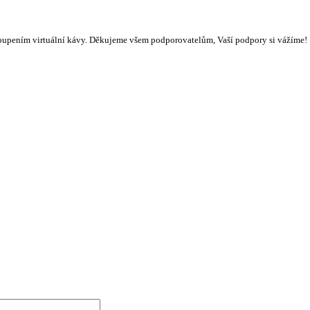
oupením virtuální kávy. Děkujeme všem podporovatelům, Vaší podpory si vážíme!