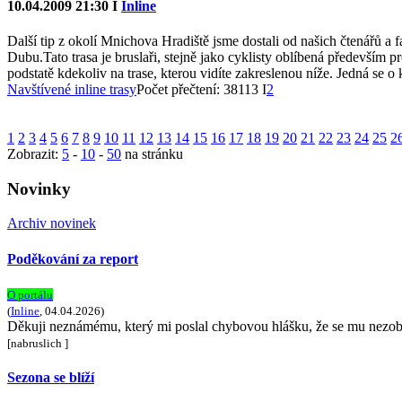
10.04.2009 21:30 I
Inline
Další tip z okolí Mnichova Hradiště jsme dostali od našich čtenářů a
Dubu.Tato trasa je bruslaři, stejně jako cyklisty oblíbená především p
podstatě kdekoliv na trase, kterou vidíte zakreslenou níže. Jedná se o 
Navštívené inline trasy
Počet přečtení: 38113 I
2
1
2
3
4
5
6
7
8
9
10
11
12
13
14
15
16
17
18
19
20
21
22
23
24
25
2
Zobrazit:
5
-
10
-
50
na stránku
Novinky
Archiv novinek
Poděkování za report
O portálu
(
Inline
, 04.04.2026)
Děkuji neznámému, který mi poslal chybovou hlášku, že se mu nezobrazu
[nabruslich ]
Sezona se blíží