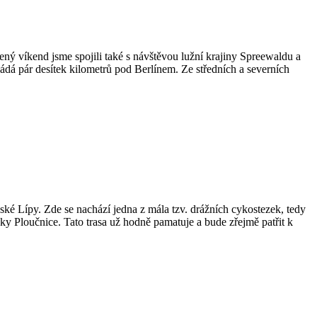
ený víkend jsme spojili také s návštěvou lužní krajiny Spreewaldu a
ládá pár desítek kilometrů pod Berlínem. Ze středních a severních
eské Lípy. Zde se nachází jedna z mála tzv. drážních cykostezek, tedy
 Ploučnice. Tato trasa už hodně pamatuje a bude zřejmě patřit k