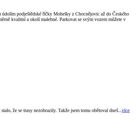
trasu údolím podještědské říčky Mohelky z Chocnějovic až do Českého
é poměrně kvalitní a okolí malebné. Parkovat se svým vozem můžete v
stalo, že se trasy nezobrazily. Takže jsem tomu obětoval dneš...
více