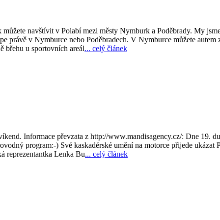
ezek můžete navštívit v Polabí mezi městy Nymburk a Poděbrady. My jsm
ejlépe právě v Nymburce nebo Poděbradech. V Nymburce můžete autem z
ě břehu u sportovních areál
... celý článek
í víkend. Informace převzata z http://www.mandisagency.cz/: Dne 19. du
vodný program:-) Své kaskadérské umění na motorce přijede ukázat P
ská reprezentantka Lenka Bu
... celý článek