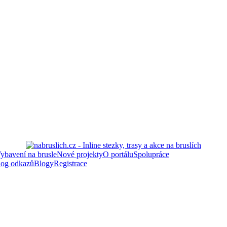
ybavení na brusle
Nové projekty
O portálu
Spolupráce
log odkazů
Blogy
Registrace