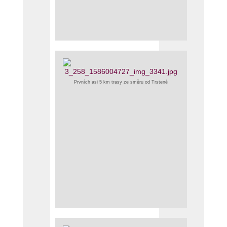
Prvních asi 5 km trasy ze směru od Trstené