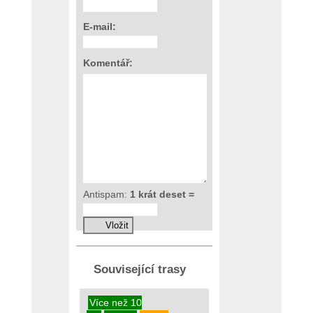
E-mail:
Komentář:
Antispam:
1 krát deset =
Související trasy
Více než 10