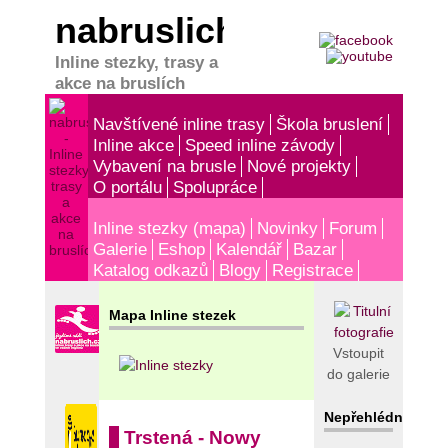
nabruslich.cz
Inline stezky, trasy a
akce na bruslích
Navštívené inline trasy
Škola bruslení
Inline akce
Speed inline závody
Vybavení na brusle
Nové projekty
O portálu
Spolupráce
Inline stezky (mapa)
Novinky
Forum
Galerie
Eshop
Kalendář
Bazar
Katalog odkazů
Blogy
Registrace
Mapa Inline stezek
Vstoupit
do galerie
Nepřehlédněte!
Trstená - Nowy