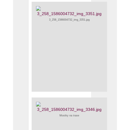
3_258_1586004732_img_3351.jpg
Mostky na trase