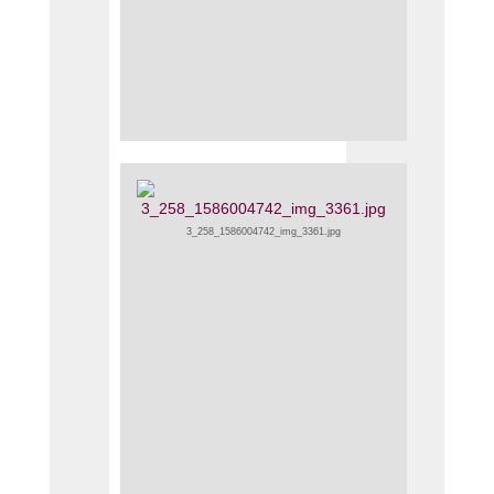
3_258_1586004742_img_3361.jpg