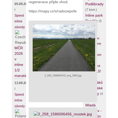
regenerace přijde vhod.
Poděbrady
05.09.2026
(7 kom.)
I
https://mapy.cz/s/radozepofe
Inline park
Speed
Bezděz
(5
inline
kom.)
závody
Se
Standou
Řezáčem
MČR
na
2026
Gigathlon
v
do
inline
Jablonce
1/2
8.8.2015!
maratónu
3_258_1586004743_img_3365.jpg
(5 kom.)
5 Zabijáků
13.09.2026
bruslařské
I
techniky
(4
Speed
kom.)
inline
Mladá
závody
Boleslav -
Bezděčín