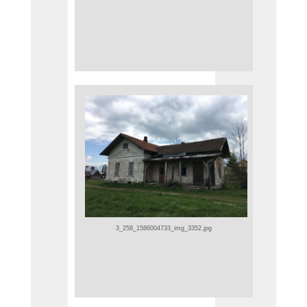
3_258_1586004733_img_3352.jpg