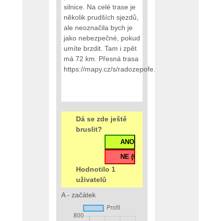
silnice. Na celé trase je
několik prudších sjezdů,
ale neoznačila bych je
jako nebezpečné, pokud
umíte brzdit. Tam i zpět
má 72 km. Přesná trasa
https://mapy.cz/s/radozepofe.
Dá se zde ještě
bruslit?
Hodnotilo 1
uživatelů
A - začátek