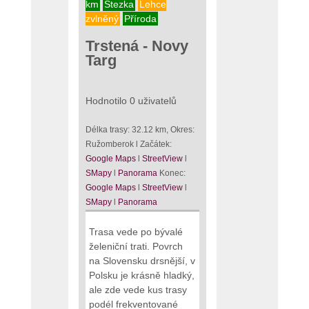
km
Stezka
Lehce
zvlněný
Příroda
Trstená - Novy
Targ
Hodnotilo 0 uživatelů
Délka trasy: 32.12 km, Okres:
Ružomberok l Začátek:
Google Maps
l
StreetView
l
SMapy
l
Panorama
Konec:
Google Maps
l
StreetView
l
SMapy
l
Panorama
Trasa vede po bývalé
želeniční trati. Povrch
na Slovensku drsnější, v
Polsku je krásně hladký,
ale zde vede kus trasy
podél frekventované