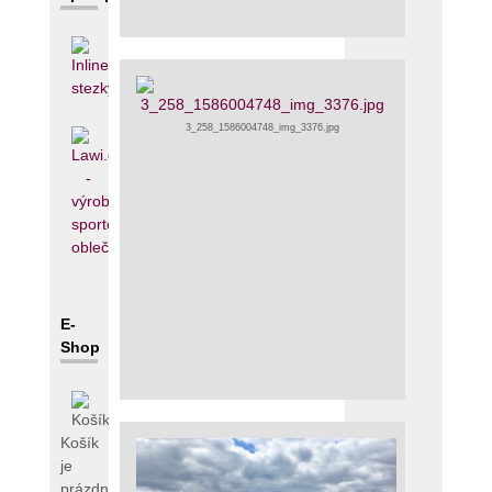
3_258_1586004748_img_3376.jpg
E-
Shop
Košík
je
prázdný