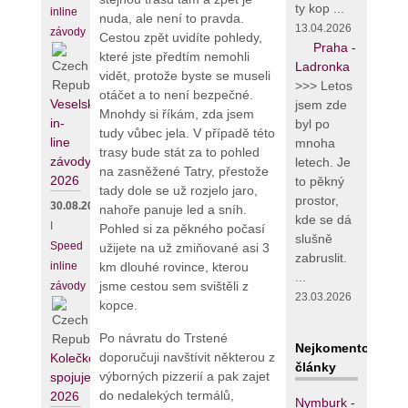
ty kop ...
inline
nuda, ale není to pravda.
13.04.2026
závody
Cestou zpět uvidíte pohledy,
Praha -
které jste předtím nemohli
Ladronka
vidět, protože byste se museli
>>> Letos
otáčet a to není bezpečné.
Veselské
jsem zde
Mnohdy si říkám, zda jsem
in-
byl po
tudy vůbec jela. V případě této
line
mnoha
trasy bude stát za to pohled
závody
letech. Je
na zasněžené Tatry, přestože
2026
to pěkný
tady dole se už rozjelo jaro,
prostor,
30.08.2026
nahoře panuje led a sníh.
kde se dá
I
Pohled si za pěkného počasí
slušně
Speed
užijete na už zmiňované asi 3
zabruslit.
inline
km dlouhé rovince, kterou
...
jsme cestou sem svištěli z
závody
23.03.2026
kopce.
Po návratu do Trstené
Nejkomentovanějš
doporučuji navštívit některou z
Kolečko
články
výborných pizzerií a pak zajet
spojuje
do nedalekých termálů,
2026
Nymburk -