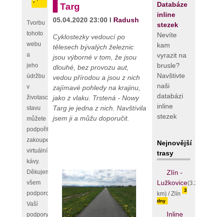
Databáze
Targ
inline
05.04.2020 23:00 I
Radush
Tvorbu
stezek
tohoto
Nevíte
Cyklostezky vedoucí po
webu
kam
tělesech bývalých železnic
vyrazit na
a
jsou výborné v tom, že jsou
brusle?
jeho
dlouhé, bez provozu aut,
Navštivte
údržbu
vedou přírodou a jsou z nich
naši
v
zajímavé pohledy na krajinu,
databázi
jako z vlaku. Trstená - Nowy
životaschopném
inline
Targ je jedna z nich. Navštívila
stavu
stezek
jsem ji a můžu doporučit.
můžete
podpořit
zakoupením
Nejnovější
virtuální
trasy
kávy.
Zlín -
Děkujeme
Lužkovice
všem
(3.25
3
podporovatelům,
km) / Zlín
dny
Vaší
Inline
podpory