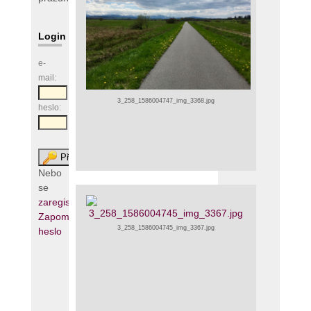
Login
e-
mail:
3_258_1586004747_img_3368.jpg
heslo:
Nebo
se
zaregistrujte
Zapomenuté
3_258_1586004745_img_3367.jpg
heslo