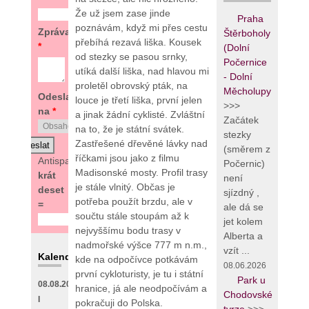
Že už jsem zase jinde
Praha
poznávám, když mi přes cestu
Zpráva
Štěrboholy
přebíhá rezavá liška. Kousek
*
(Dolní
od stezky se pasou srnky,
Počernice
utíká další liška, nad hlavou mi
- Dolní
proletěl obrovský pták, na
Měcholupy
Odeslat
louce je třetí liška, první jelen
>>>
na
*
a jinak žádní cyklisté. Zvláštní
Začátek
na to, že je státní svátek.
stezky
Zastřešené dřevěné lávky nad
(směrem z
říčkami jsou jako z filmu
Antispam:
4
Počernic)
Madisonské mosty. Profil trasy
krát
není
je stále vlnitý. Občas je
deset
sjízdný ,
potřeba použít brzdu, ale v
=
ale dá se
součtu stále stoupám až k
jet kolem
nejvyššímu bodu trasy v
Alberta a
nadmořské výšce 777 m n.m.,
vzít ...
Kalendář
kde na odpočívce potkávám
08.06.2026
první cykloturisty, je tu i státní
Park u
08.08.2026
hranice, já ale neodpočívám a
Chodovské
I
pokračuji do Polska.