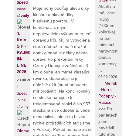
tvrze
>>>
Speed
Afsalt na
Moje nohy pociťují úlevu díky
inline
môj vkus
klesání a hlavně díky
závody
hrubý
hladkému povrchu. V
(100mm
kombinaci s mým
kolieska)
4.
nepolevujícím výkonem to teď
na pár
Kolo
opravdu frčí. Míjím vybydlená
miestach
SIP -
stará nádraží a malé drážní
nerovnosti.
RAJECKÝ
domky, snad je někdy někdo
Občas
IN-
opraví. Po překonání řeky
kamienky
LINE
Czarny Dunajec začíná asi 3
...
2026
km dlouhá jen mírně klesající
03.06.2026
rovinka, doporučuji si ji
23.08.2026
Mělník
náležitě užít (snad nebudete
I
- Horní
mít protivítr). Na konci rovinky
Speed
Počáply -
se stezka napojuje k
inline
Račice
frekventované silnici číslo 957,
závody
>>> Po
stezka je sice oddělená, vede
pár letech
mimo silnici, ale je to blízko
jsem
rychle projíždějících aut (jsme
navštívil
v Polsku). Pokud nemáte za cíl
Olomouc
tuto mou
právě Nowy Targ, doporučuji