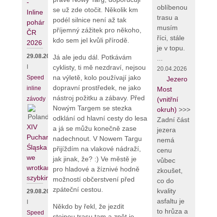
-
oblíbenou
se už zde otočit. Několik km
Inline
trasu a
podél silnice není až tak
pohár
musím
příjemný zážitek pro někoho,
ČR
říci, stále
kdo sem jel kvůli přírodě.
2026
je v topu.
29.08.2026
Já ale jedu dál. Potkávám
...
cyklisty, ti mě nezdraví, nejsou
I
20.04.2026
na výletě, kolo používají jako
Speed
Jezero
dopravní prostředek, ne jako
inline
Most
nástroj požitku a zábavy. Před
závody
(vnitřní
Nowým Targem se stezka
okruh)
>>>
odklání od hlavní cesty do lesa
Zadní část
XIV
a já se můžu konečně zase
jezera
Puchar
nadechnout. V Nowem Targu
nemá
Śląska
přijíždím na vlakové nádraží,
cenu
we
jak jinak, že? :) Ve městě je
vůbec
wrotkarstwie
pro hladové a žíznivé hodně
zkoušet,
szybkim
možností občerstvení před
co do
zpáteční cestou.
kvality
29.08.2026
asfaltu je
I
Někdo by řekl, že jezdit
to hrůza a
Speed
stejnou trasu tam a zpět je