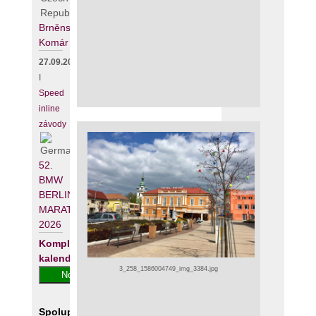
Brněnský
Komár
27.09.2026
I
Speed
inline
závody
52.
BMW
BERLIN-
MARATHON
2026
Kompletní
kalendář
3_258_1586004749_img_3384.jpg
Spolupracujeme