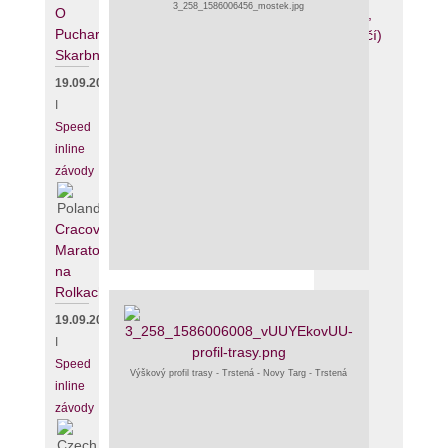
3_258_1586006456_mostek.jpg
O
(krátká,
Puchar
ale stačí)
Skarbnika
(4 kom.)
19.09.2026
I
Speed
inline
závody
Cracovia
Maraton
na
Rolkach
19.09.2026
I
Speed
Výškový profil trasy - Trstená - Novy Targ - Trstená
inline
závody