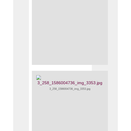
3_258_1586004736_img_3353.jpg