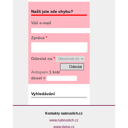
Našli jste zde chybu?
Váš e-mail
Zpráva
*
Odeslat na
*
Antispam:
1 krát
deset =
Vyhledávání
Kontakty nabruslich.cz
www.nabruslich.cz
www.dxing.cz