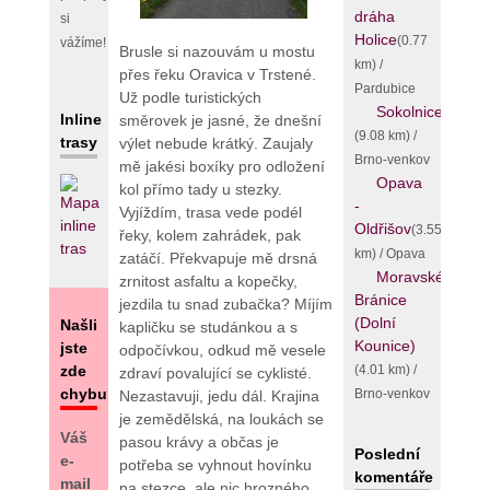
dráha
si
Holice
(0.77
vážíme!
Brusle si nazouvám u mostu
km) /
přes řeku Oravica v Trstené.
Pardubice
Už podle turistických
Sokolnice
Inline
směrovek je jasné, že dnešní
(9.08 km) /
trasy
výlet nebude krátký. Zaujaly
Brno-venkov
mě jakési boxíky pro odložení
Opava
kol přímo tady u stezky.
-
Vyjíždím, trasa vede podél
Oldřišov
(3.55
řeky, kolem zahrádek, pak
km) / Opava
zatáčí. Překvapuje mě drsná
Moravské
zrnitost asfaltu a kopečky,
Bránice
jezdila tu snad zubačka? Míjím
(Dolní
Našli
kapličku se studánkou a s
Kounice)
jste
odpočívkou, odkud mě vesele
(4.01 km) /
zde
zdraví povalující se cyklisté.
chybu?
Brno-venkov
Nezastavuji, jedu dál. Krajina
je zemědělská, na loukách se
Váš
pasou krávy a občas je
Poslední
e-
potřeba se vyhnout hovínku
komentáře
mail
na stezce, ale nic hrozného.