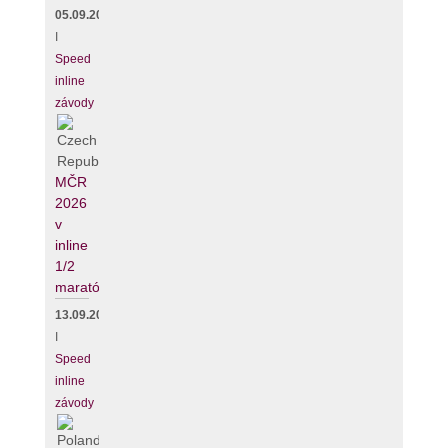
05.09.2026
I
Speed
inline
závody
MČR
2026
v
inline
1/2
maratónu
13.09.2026
I
Speed
inline
závody