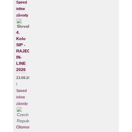
Speed
inline
závody
4.
Kolo
SIP -
RAJECKÝ
IN-
LINE
2026
23.08.2026
I
Speed
inline
závody
Olomouc