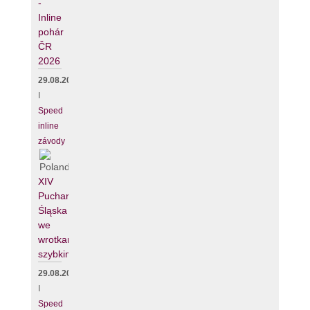
-
Inline
pohár
ČR
2026
29.08.2026
I
Speed
inline
závody
XIV
Puchar
Śląska
we
wrotkarstwie
szybkim
29.08.2026
I
Speed