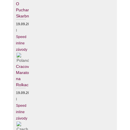
O
Puchar
Skarbnika
19.09.2026
I
Speed
inline
závody
Cracovia
Maraton
na
Rolkach
19.09.2026
I
Speed
inline
závody