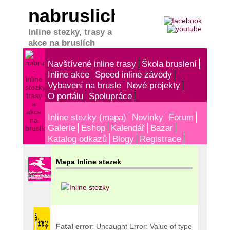
nabruslich.cz
Inline stezky, trasy a
akce na bruslích
Navštívené inline trasy
Škola bruslení
Inline akce
Speed inline závody
Vybavení na brusle
Nové projekty
O portálu
Spolupráce
Inline stezky (mapa)
Novinky
Forum
Galerie
Eshop
Kalendář
Bazar
Katalog odkazů
Blogy
Registrace
Mapa Inline stezek
Fatal error
: Uncaught Error: Value of type