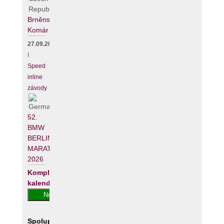
Brněnský
Komár
27.09.2026
I
Speed
inline
závody
52.
BMW
BERLIN-
MARATHON
2026
Kompletní
kalendář
Spolupracujeme