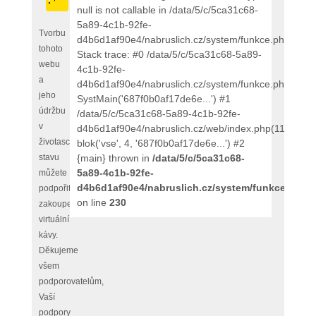
null is not callable in /data/5/c/5ca31c68-
5a89-4c1b-92fe-
Tvorbu
d4b6d1af90e4/nabruslich.cz/system/funkce.php:230
tohoto
Stack trace: #0 /data/5/c/5ca31c68-5a89-
webu
4c1b-92fe-
a
d4b6d1af90e4/nabruslich.cz/system/funkce.php(135)
jeho
SystMain('687f0b0af17de6e...') #1
údržbu
/data/5/c/5ca31c68-5a89-4c1b-92fe-
v
d4b6d1af90e4/nabruslich.cz/web/index.php(111):
životaschopném
blok('vse', 4, '687f0b0af17de6e...') #2
stavu
{main} thrown in
/data/5/c/5ca31c68-
5a89-4c1b-92fe-
můžete
d4b6d1af90e4/nabruslich.cz/system/funkce.php
podpořit
on line
230
zakoupením
virtuální
kávy.
Děkujeme
všem
podporovatelům,
Vaší
podpory