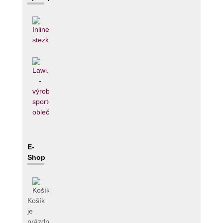
E-
Shop
Košík
je
prázdný