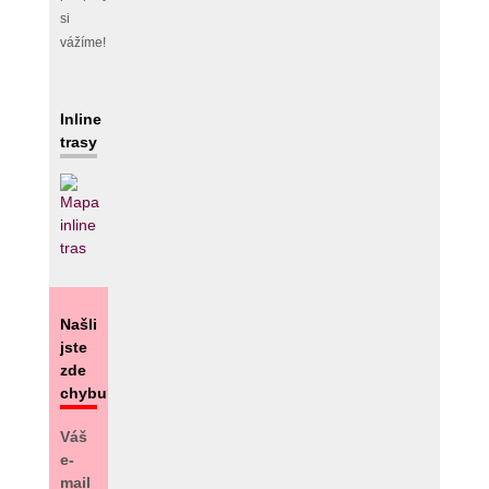
si
vážíme!
Inline
trasy
Našli
jste
zde
chybu?
Váš
e-
mail