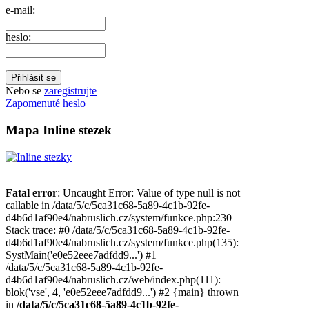
e-mail:
heslo:
Nebo se
zaregistrujte
Zapomenuté heslo
Mapa Inline stezek
Fatal error
: Uncaught Error: Value of type null is not
callable in /data/5/c/5ca31c68-5a89-4c1b-92fe-
d4b6d1af90e4/nabruslich.cz/system/funkce.php:230
Stack trace: #0 /data/5/c/5ca31c68-5a89-4c1b-92fe-
d4b6d1af90e4/nabruslich.cz/system/funkce.php(135):
SystMain('e0e52eee7adfdd9...') #1
/data/5/c/5ca31c68-5a89-4c1b-92fe-
d4b6d1af90e4/nabruslich.cz/web/index.php(111):
blok('vse', 4, 'e0e52eee7adfdd9...') #2 {main} thrown
in
/data/5/c/5ca31c68-5a89-4c1b-92fe-