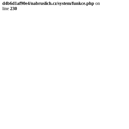
d4b6d1af90e4/nabruslich.cz/system/funkce.php
on
line
230