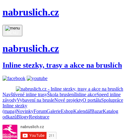
nabruslich.cz
MENU
nabruslich.cz
Inline stezky, trasy a akce na bruslích
Navštívené inline trasy
Škola bruslení
Inline akce
Speed inline
závody
Vybavení na brusle
Nové projekty
O portálu
Spolupráce
Inline stezky
(mapa)
Novinky
Forum
Galerie
Eshop
Kalendář
Bazar
Katalog
odkazů
Blogy
Registrace