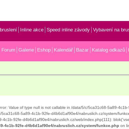
bruslení
Inline akce
Speed inline závody
Vybavení na bru
Forum
Galerie
Eshop
Kalendář
Bazar
Katalog odkazů
rror: Value of type null is not callable in /data/5/c/5ca31c68-5a89-4c
5/c/5ca31c68-5a89-4c1b-92fe-d4b6d1af90e4/nabruslich.cz/system/funkc
-4c1b-92fe-d4b6d1af90e4/nabruslich.cz/web/index.php(111): blok('vse'
89-4c1b-92fe-d4b6d1af90e4/nabruslich.cz/system/funkce.php
on l