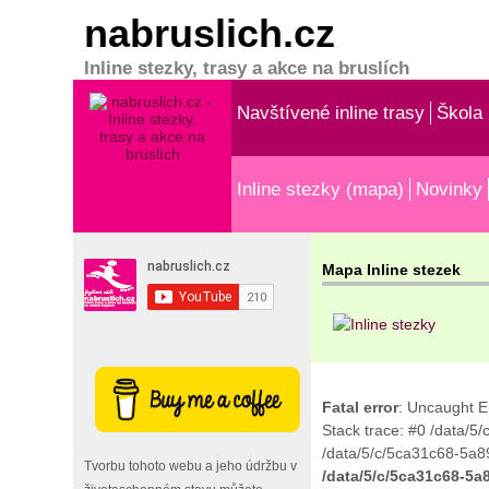
nabruslich.cz
Inline stezky, trasy a akce na bruslích
Navštívené inline trasy
Škola 
Inline stezky (mapa)
Novinky
Mapa Inline stezek
Fatal error
: Uncaught E
Stack trace: #0 /data/
/data/5/c/5ca31c68-5a89
Tvorbu tohoto webu a jeho údržbu v
/data/5/c/5ca31c68-5a