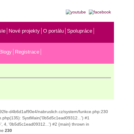
sle
Nové projekty
O portálu
Spolupráce
Blogy
Registrace
1b-92fe-d4b6d1af90e4/nabruslich.cz/system/funkce.php:230
e.php(135): SystMain('0b5d5c1ead09312...') #1
, 4, '0b5d5c1ead09312...') #2 {main} thrown in
ine
230