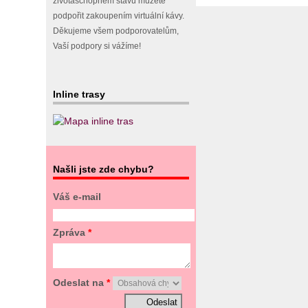
životaschopném stavu můžete
podpořit zakoupením virtuální kávy.
Děkujeme všem podporovatelům,
Vaší podpory si vážíme!
Inline trasy
Našli jste zde chybu?
Váš e-mail
Zpráva
*
Odeslat na
*