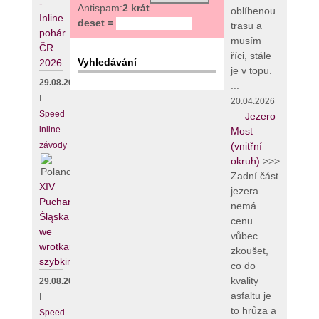
-
Antispam:
2 krát
oblíbenou
Inline
deset =
trasu a
pohár
musím
ČR
říci, stále
Vyhledávání
2026
je v topu.
29.08.2026
...
I
20.04.2026
Speed
Jezero
inline
Most
závody
(vnitřní
okruh)
>>>
Zadní část
XIV
jezera
Puchar
nemá
Śląska
cenu
we
vůbec
wrotkarstwie
zkoušet,
szybkim
co do
kvality
29.08.2026
asfaltu je
I
to hrůza a
Speed