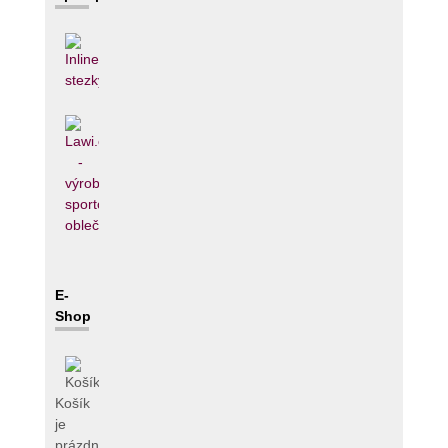
E-
Shop
Košík
je
prázdný