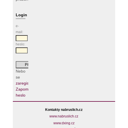
Login
e-
mail:
heslo:
Nebo
se
zaregistrujte
Zapomenuté
heslo
Kontakty nabruslich.cz
www.nabruslich.cz
www.dxing.cz