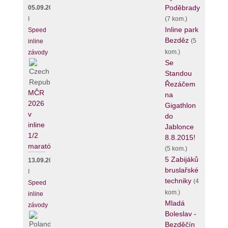
Poděbrady
05.09.2026
(7 kom.)
I
Inline park
Speed
Bezděz
(5
inline
kom.)
závody
Se
Standou
Řezáčem
MČR
na
2026
Gigathlon
v
do
inline
Jablonce
1/2
8.8.2015!
maratónu
(5 kom.)
5 Zabijáků
13.09.2026
bruslařské
I
techniky
(4
Speed
kom.)
inline
Mladá
závody
Boleslav -
Bezděčín