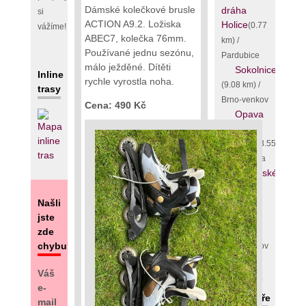
Dámské kolečkové brusle
dráha
si
ACTION A9.2. Ložiska
Holice
(0.77
vážíme!
ABEC7, kolečka 76mm.
km) /
Používané jednu sezónu,
Pardubice
málo ježděné. Dítěti
Sokolnice
Inline
rychle vyrostla noha.
(9.08 km) /
trasy
Brno-venkov
Cena: 490 Kč
Opava
-
Oldřišov
(3.55
km) / Opava
Moravské
Bránice
(Dolní
Našli
Kounice)
jste
(4.01 km) /
zde
chybu?
Brno-venkov
Váš
Poslední
e-
komentáře
mail