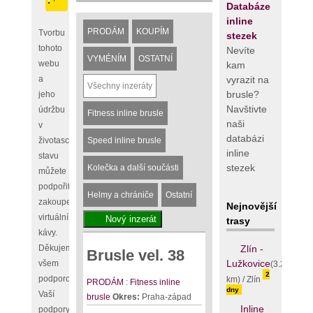
Databáze
inline
PRODÁM
KOUPÍM
Tvorbu
stezek
tohoto
Nevíte
VYMÉNÍM
OSTATNÍ
webu
kam
vyrazit na
a
Všechny inzeráty
brusle?
jeho
Navštivte
údržbu
Fitness inline brusle
naši
v
databázi
životaschopném
Speed inline brusle
inline
stavu
stezek
Kolečka a další součásti
můžete
podpořit
Helmy a chrániče
Ostatní
zakoupením
Nejnovější
virtuální
trasy
kávy.
Zlín -
Děkujeme
Brusle vel. 38
Lužkovice
všem
(3.25
2
podporovatelům,
km) / Zlín
PRODÁM
:
Fitness inline
dny
Vaší
brusle
Okres:
Praha-západ
Inline
podpory