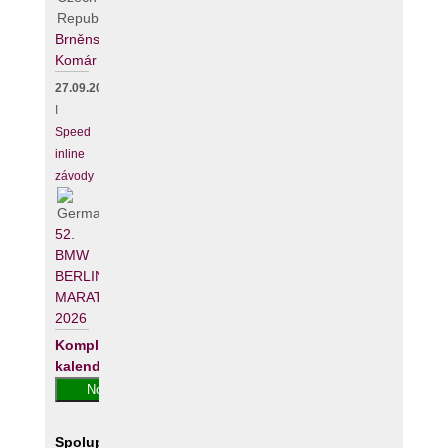
Brněnský
Komár
27.09.2026
I
Speed
inline
závody
52.
BMW
BERLIN-
MARATHON
2026
Kompletní
kalendář
Spolupracujeme