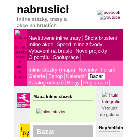
nabruslich.cz
Inline stezky, trasy a
akce na bruslích
Navštívené inline trasy
Škola bruslení
Inline akce
Speed inline závody
Vybavení na brusle
Nové projekty
O portálu
Spolupráce
Inline stezky (mapa)
Novinky
Forum
Galerie
Eshop
Kalendář
Bazar
Katalog odkazů
Blogy
Registrace
Mapa Inline stezek
Vstoupit
do galerie
Nepřehlédněte!
Bazar