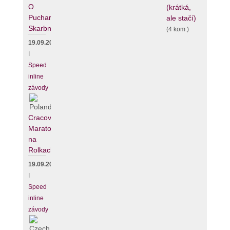
O
(krátká,
Puchar
ale stačí)
Skarbnika
(4 kom.)
19.09.2026
I
Speed
inline
závody
Cracovia
Maraton
na
Rolkach
19.09.2026
I
Speed
inline
závody