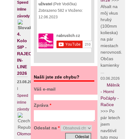
tvrze
>>>
Speed
uživatel
(Petr Vodička)
Afsalt na
inline
Zobrazeno 582 x Vloženo:
môj vkus
závody
12.06.2023
hrubý
(100mm
kolieska)
4.
na pár
Kolo
miestach
SIP -
nerovnosti.
RAJECKÝ
Občas
IN-
kamienky
LINE
...
2026
Našli jste zde chybu?
03.06.2026
23.08.2026
Mělník
Váš e-mail
I
- Horní
Speed
Počáply -
inline
Račice
Zpráva
*
závody
>>> Po
pár letech
jsem
Odeslat na
*
navštívil
Olomouc
tuto mou