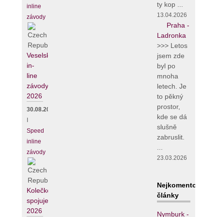
ty kop ...
inline
13.04.2026
závody
Praha -
Ladronka
>>> Letos
Veselské
jsem zde
in-
byl po
line
mnoha
závody
letech. Je
2026
to pěkný
prostor,
30.08.2026
kde se dá
I
slušně
Speed
zabruslit.
inline
...
závody
23.03.2026
Nejkomentovanějš
Kolečko
články
spojuje
2026
Nymburk -