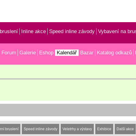
bruslení
Inline akce
Speed inline závody
Vybavení na bru
Forum
Galerie
Eshop
Kalendář
Bazar
Katalog odkazů
rní bruslení
Speed inline závody
Veletrhy a výstavy
Exhibice
Další akce