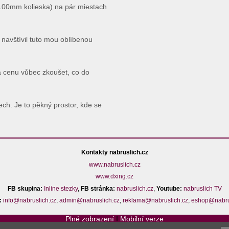
(100mm kolieska) na pár miestach
navštívil tuto mou oblíbenou
 cenu vůbec zkoušet, co do
ch. Je to pěkný prostor, kde se
Kontakty nabruslich.cz
www.nabruslich.cz
www.dxing.cz
FB skupina:
Inline stezky
,
FB stránka:
nabruslich.cz
,
Youtube:
nabruslich TV
:
info@nabruslich.cz
,
admin@nabruslich.cz
,
reklama@nabruslich.cz
,
eshop@nabru
Plné zobrazení
I
Mobilní verze