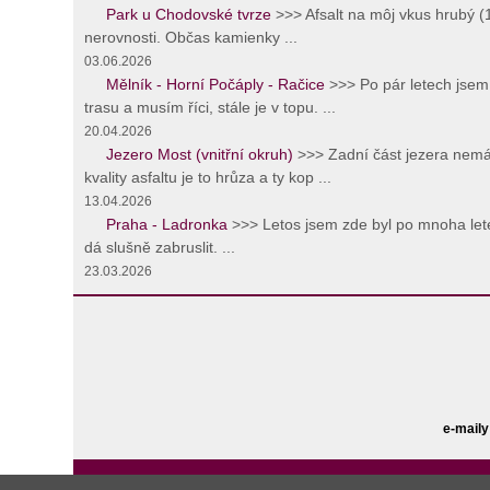
Park u Chodovské tvrze
>>> Afsalt na môj vkus hrubý 
nerovnosti. Občas kamienky ...
03.06.2026
Mělník - Horní Počáply - Račice
>>> Po pár letech jsem 
trasu a musím říci, stále je v topu. ...
20.04.2026
Jezero Most (vnitřní okruh)
>>> Zadní část jezera nemá
kvality asfaltu je to hrůza a ty kop ...
13.04.2026
Praha - Ladronka
>>> Letos jsem zde byl po mnoha lete
dá slušně zabruslit. ...
23.03.2026
e-maily