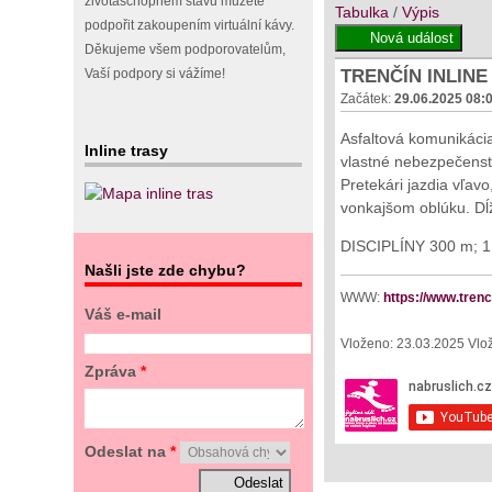
životaschopném stavu můžete
Tabulka
/
Výpis
podpořit zakoupením virtuální kávy.
Děkujeme všem podporovatelům,
TRENČÍN INLINE
Vaší podpory si vážíme!
Začátek:
29.06.2025 08:
Asfaltová komunikáci
Inline trasy
vlastné nebezpečenstv
Pretekári jazdia vľav
vonkajšom oblúku. Dĺ
DISCIPLÍNY 300 m; 1 
Našli jste zde chybu?
WWW:
https://www.trenci
Váš e-mail
Vloženo: 23.03.2025 Vlož
Zpráva
*
Odeslat na
*