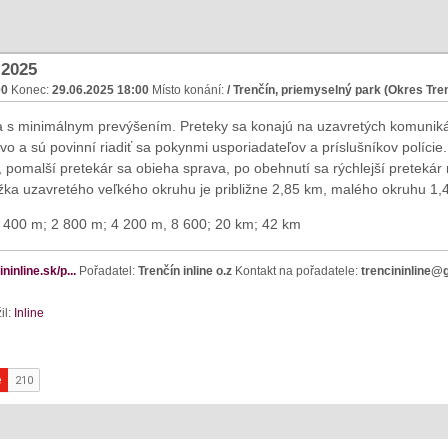
 2025
00
Konec:
29.06.2025 18:00
Místo konání:
/ Trenčín, priemyselný park (Okres Tre
a s minimálnym prevýšením. Preteky sa konajú na uzavretých komunikác
o a sú povinní riadiť sa pokynmi usporiadateľov a príslušníkov polície
o, pomalší pretekár sa obieha sprava, po obehnutí sa rýchlejší pretekár
žka uzavretého veľkého okruhu je približne 2,85 km, malého okruhu 1,
400 m; 2 800 m; 4 200 m, 8 600; 20 km; 42 km
ninline.sk/p...
Pořadatel:
Trenčín inline o.z
Kontakt na pořadatele:
trencininline@
il:
Inline