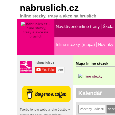
nabruslich.cz
Inline stezky, trasy a akce na bruslích
Navštívené inline trasy
Škola 
Inline stezky (mapa)
Novinky
Mapa Inline stezek
Kalendář
Všechny události
Veče
Tvorbu tohoto webu a jeho údržbu v