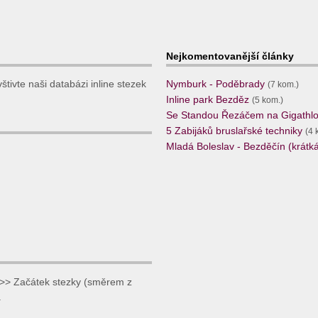
Nejkomentovanější články
tivte naši databázi inline stezek
Nymburk - Poděbrady
(7 kom.)
Inline park Bezděz
(5 kom.)
Se Standou Řezáčem na Gigathlo
5 Zabijáků bruslařské techniky
(4 
Mladá Boleslav - Bezděčín (krátká,
>> Začátek stezky (směrem z
.