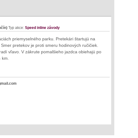
nčín)
Typ akce:
Speed inline závody
iách priemyselného parku. Pretekári štartujú na
. Smer pretekov je proti smeru hodinových ručičiek.
 radí vľavo. V zákrute pomalšieho jazdca obiehajú po
4 km.
gmail.com