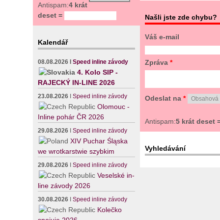
Antispam:
4 krát
deset =
Našli jste zde chybu?
Váš e-mail
Kalendář
Zpráva
*
08.08.2026
I
Speed inline závody
4. Kolo SIP -
RAJECKÝ IN-LINE 2026
23.08.2026
I
Speed inline závody
Odeslat na
*
Olomouc -
Inline pohár ČR 2026
Antispam:
5 krát deset 
29.08.2026
I
Speed inline závody
XIV Puchar Śląska
Vyhledávání
we wrotkarstwie szybkim
29.08.2026
I
Speed inline závody
Veselské in-
line závody 2026
30.08.2026
I
Speed inline závody
Kolečko