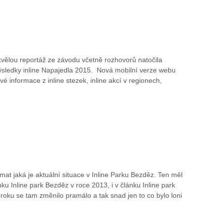
kvělou reportáž ze závodu včetně rozhovorů natočila
 Výsledky inline Napajedla 2015. Nová mobilní verze webu
 informace z inline stezek, inline akcí v regionech,
at jaká je aktuální situace v Inline Parku Bezděz. Ten měl
nku Inline park Bezděz v roce 2013, i v článku Inline park
oku se tam změnilo pramálo a tak snad jen to co bylo loni