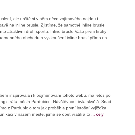
slení, ale určitě si v něm něco zajímavého najdou i
avě na inline brusle. Zjistíme, že samotné inline brusle
to atraktivní druh sportu. Inline brusle Vaše první kroky
kamenného obchodu a vyzkoušení inline bruslí přímo na
bem inspirovala i k pojmenování tohoto webu, má letos po
agistrátu města Pardubice. Návštěvnost byla skvělá. Snad
ímo z Pardubic o tom jak proběhla první letošní vyjížďka.
unikací v našem městě, jsme se opět vrátili a to
... celý