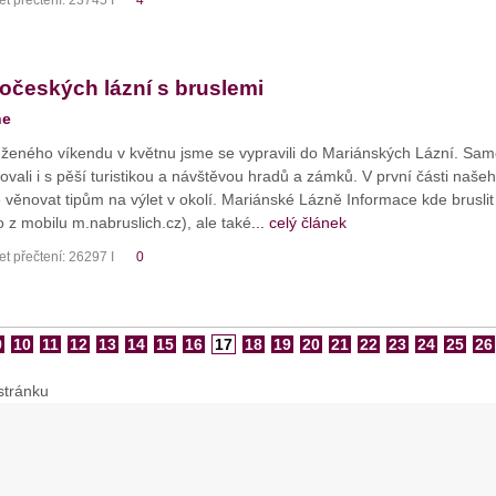
očeských lázní s bruslemi
ne
ného víkendu v květnu jsme se vypravili do Mariánských Lázní. Samozř
vali i s pěší turistikou a návštěvou hradů a zámků. V první části naš
věnovat tipům na výlet v okolí. Mariánské Lázně Informace kde brusli
 z mobilu m.nabruslich.cz), ale také
... celý článek
t přečtení: 26297 I
0
9
10
11
12
13
14
15
16
17
18
19
20
21
22
23
24
25
26
stránku