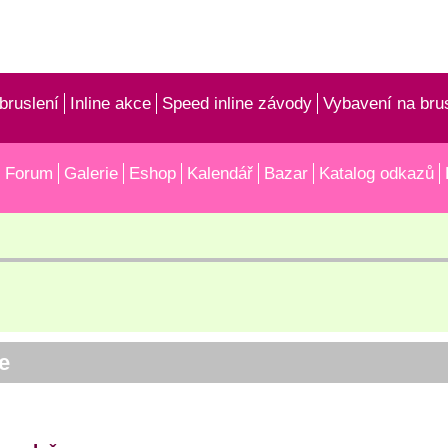
bruslení
Inline akce
Speed inline závody
Vybavení na bru
Forum
Galerie
Eshop
Kalendář
Bazar
Katalog odkazů
le