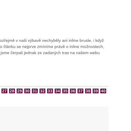
ejmě v naši výbavě nechyběly ani inline brusle, i když
eho článku se nejprve zmíníme právě o inline možnostech,
t jsme čerpali jednak ze zadaných tras na našem webu
27
28
29
30
31
32
33
34
35
36
37
38
39
40