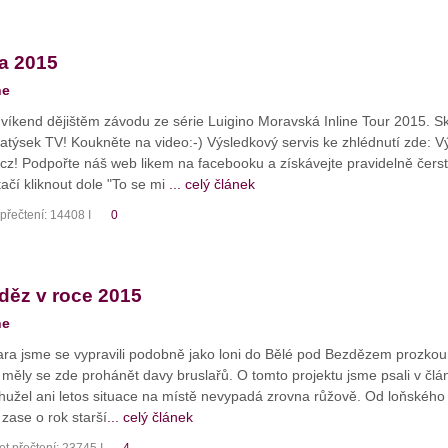
la 2015
ne
 víkend dějištěm závodu ze série Luigino Moravská Inline Tour 2015. S
 Matýsek TV! Koukněte na video:-) Výsledkový servis ke zhlédnutí zde:
z! Podpořte náš web likem na facebooku a získávejte pravidelně čerstvé
tačí kliknout dole "To se mi
... celý článek
přečtení: 14408 I
0
zděz v roce 2015
ne
jara jsme se vypravili podobně jako loni do Bělé pod Bezdězem prozkoum
 a měly se zde prohánět davy bruslařů. O tomto projektu jsme psali v člá
užel ani letos situace na místě nevypadá zrovna růžově. Od loňského r
 zase o rok starší
... celý článek
t přečtení: 23745 I
4