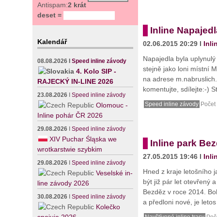
Antispam:
2 krát
deset =
Inline Napajed
Kalendář
02.06.2015 20:29 I
Inli
Napajedla byla uplynulý
08.08.2026
I
Speed inline závody
stejně jako loni místní
4. Kolo SIP -
na adrese m.nabruslich.c
RAJECKÝ IN-LINE 2026
komentujte, sdílejte:-) S
23.08.2026
I
Speed inline závody
Speed inline závody
Počet 
Olomouc -
Inline pohár ČR 2026
29.08.2026
I
Speed inline závody
XIV Puchar Śląska we
Inline park Be
wrotkarstwie szybkim
27.05.2015 19:46 I
Inli
29.08.2026
I
Speed inline závody
Hned z kraje letošního 
Veselské in-
být již pár let otevřený
line závody 2026
Bezděz v roce 2014. Boh
30.08.2026
I
Speed inline závody
a předloni nové, je letos
Kolečko
Navštívené inline trasy
Poče