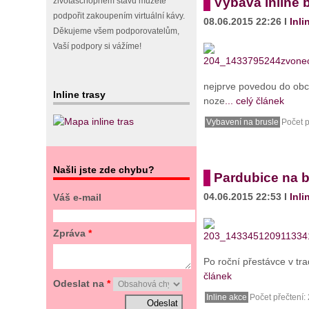
Výbava inline 
životaschopném stavu můžete
podpořit zakoupením virtuální kávy.
08.06.2015 22:26 I
Inli
Děkujeme všem podporovatelům,
Vaší podpory si vážíme!
nejprve povedou do obc
Inline trasy
noze
... celý článek
Vybavení na brusle
Počet p
Našli jste zde chybu?
Pardubice na b
04.06.2015 22:53 I
Inli
Váš e-mail
Zpráva
*
Po roční přestávce v tr
článek
Odeslat na
*
Inline akce
Počet přečtení: