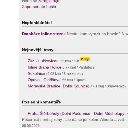
Nebo se
zaregistrujte
Zapomenuté heslo
Nepřehlédněte!
Databáze inline stezek
Nevíte kam vyrazit na brusle? Navš
Nejnovější trasy
2 dny
Zlín - Lužkovice
(3.25 km) / Zlín
Inline dráha Holice
(0.77 km) / Pardubice
Sokolnice
(9.08 km) / Brno-venkov
Opava - Oldřišov
(3.55 km) / Opava
Moravské Bránice (Dolní Kounice)
(4.01 km) / Brno-venkov
Poslední komentáře
Praha Štěrboholy (Dolní Počernice - Dolní Měcholupy
>
Počernic) není sjízdný , ale dá se jet kolem Alberta a vzít ..
08.06.2026