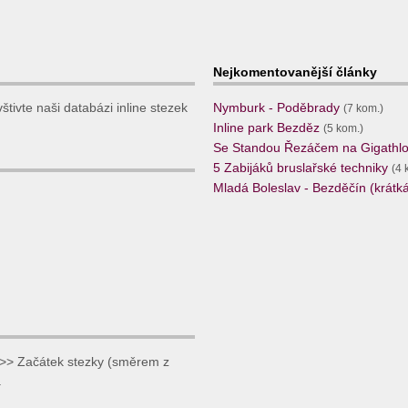
Nejkomentovanější články
tivte naši databázi inline stezek
Nymburk - Poděbrady
(7 kom.)
Inline park Bezděz
(5 kom.)
Se Standou Řezáčem na Gigathlo
5 Zabijáků bruslařské techniky
(4 
Mladá Boleslav - Bezděčín (krátká,
>> Začátek stezky (směrem z
.