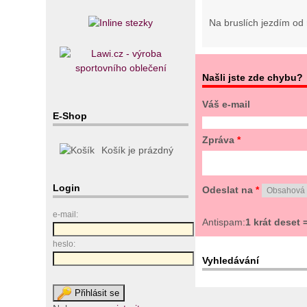
Na bruslích jezdím od 
Našli jste zde chybu?
Váš e-mail
E-Shop
Zpráva
*
Košík je prázdný
Login
Odeslat na
*
e-mail:
Antispam:
1 krát deset 
heslo:
Vyhledávání