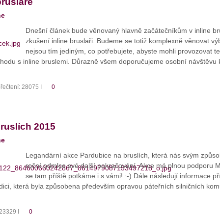
bruslaře
ne
Dnešní článek bude věnovaný hlavně začátečníkům v inline bru
zkušení inline bruslaři. Budeme se totiž komplexně věnovat výb
nejsou tím jediným, co potřebujete, abyste mohli provozovat ten
hodu s inline bruslemi. Důrazně všem doporučujeme osobní návštěvu 
řečtení: 28075 I
0
ruslích 2015
ne
Legandární akce Pardubice na bruslích, která nás svým způso
roční odmlce své další pokračování. Akce má plnou podporu M
se tam příště potkáme i s vámi! :-) Dále následují informace př
adici, která byla způsobena především opravou páteřních silničních kom
 23329 I
0