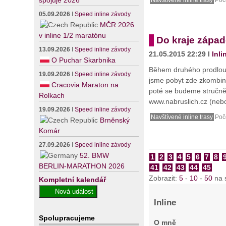
spojuje 2026
05.09.2026
I
Speed inline závody
MČR 2026
v inline 1/2 maratónu
Do kraje západ
13.09.2026
I
Speed inline závody
21.05.2015 22:29 I
Inli
O Puchar Skarbnika
Během druhého prodlouže
19.09.2026
I
Speed inline závody
jsme pobyt zde zkombino
Cracovia Maraton na
poté se budeme stručně 
Rolkach
www.nabruslich.cz (nebo
19.09.2026
I
Speed inline závody
Navštívené inline trasy
Poče
Brněnský
Komár
27.09.2026
I
Speed inline závody
52. BMW
1
2
3
4
5
6
7
8
BERLIN-MARATHON 2026
41
42
43
44
45
Zobrazit:
5
-
10
-
50
na 
Kompletní kalendář
Inline
Spolupracujeme
O mně