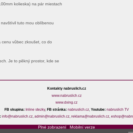
(100mm kolieska) na pár miestach
navštívil tuto mou oblíbenou
 cenu vůbec zkoušet, co do
ch. Je to pěkný prostor, kde se
Kontakty nabruslich.cz
www.nabruslich.cz
www.dxing.cz
FB skupina:
Inline stezky
,
FB stránka:
nabruslich.cz
,
Youtube:
nabruslich TV
:
info@nabruslich.cz
,
admin@nabruslich.cz
,
reklama@nabruslich.cz
,
eshop@nabru
Plné zobrazení
I
Mobilní verze