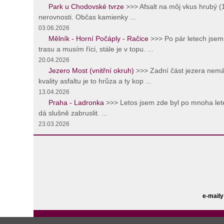
Park u Chodovské tvrze
>>> Afsalt na môj vkus hrubý 
nerovnosti. Občas kamienky ...
03.06.2026
Mělník - Horní Počáply - Račice
>>> Po pár letech jsem 
trasu a musím říci, stále je v topu. ...
20.04.2026
Jezero Most (vnitřní okruh)
>>> Zadní část jezera nemá
kvality asfaltu je to hrůza a ty kop ...
13.04.2026
Praha - Ladronka
>>> Letos jsem zde byl po mnoha lete
dá slušně zabruslit. ...
23.03.2026
e-maily