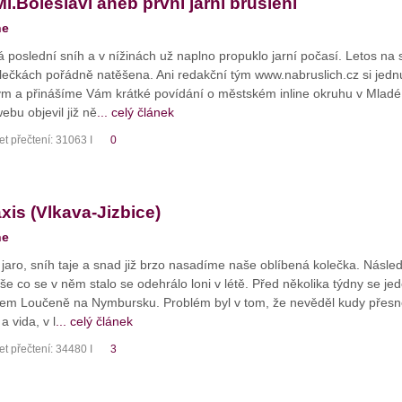
Ml.Boleslavi aneb první jarní bruslení
ne
zá poslední sníh a v nížinách už naplno propuklo jarní počasí. Letos n
lečkách pořádně natěšena. Ani redakční tým www.nabruslich.cz si jednu z 
ým a přinášíme Vám krátké povídání o městském inline okruhu v Mladé B
ebu objevil již ně
... celý článek
t přečtení: 31063 I
0
xis (Vlkava-Jizbice)
ne
aro, sníh taje a snad již brzo nasadíme naše oblíbená kolečka. Následu
še co se v něm stalo se odehrálo loni v létě. Před několika týdny se j
lem Loučeně na Nymbursku. Problém byl v tom, že nevěděl kudy přesně 
 vida, v l
... celý článek
t přečtení: 34480 I
3