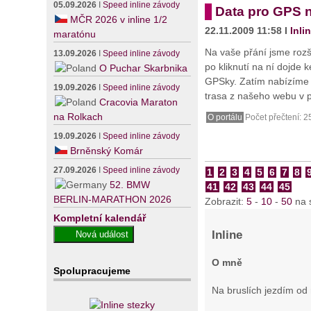
05.09.2026
I
Speed inline závody
Data pro GPS 
MČR 2026 v inline 1/2
22.11.2009 11:58 I
Inli
maratónu
Na vaše přání jsme rozš
13.09.2026
I
Speed inline závody
po kliknutí na ní dojde 
O Puchar Skarbnika
GPSky. Zatím nabízíme 
19.09.2026
I
Speed inline závody
trasa z našeho webu v 
Cracovia Maraton
na Rolkach
O portálu
Počet přečtení: 2
19.09.2026
I
Speed inline závody
Brněnský Komár
27.09.2026
I
Speed inline závody
1
2
3
4
5
6
7
8
52. BMW
41
42
43
44
45
BERLIN-MARATHON 2026
Zobrazit:
5
-
10
-
50
na 
Kompletní kalendář
Inline
O mně
Spolupracujeme
Na bruslích jezdím od 