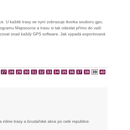
e. U každé trasy se nyní zobrazuje ikonka souboru gpx,
 programu Mapsource a trasu si tak odeslat přímo do vaší
acovat snad každý GPS software. Jak vypadá exportovaná
27
28
29
30
31
32
33
34
35
36
37
38
39
40
inline trasy a bruslařské akce po celé republice.