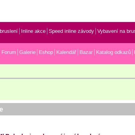
bruslení
Inline akce
Speed inline závody
Vybavení na bru
Forum
Galerie
Eshop
Kalendář
Bazar
Katalog odkazů
le