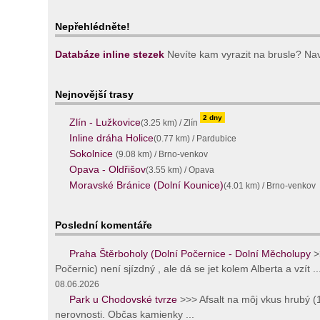
Nepřehlédněte!
Databáze inline stezek
Nevíte kam vyrazit na brusle? Navš
Nejnovější trasy
2 dny
Zlín - Lužkovice
(3.25 km) / Zlín
Inline dráha Holice
(0.77 km) / Pardubice
Sokolnice
(9.08 km) / Brno-venkov
Opava - Oldřišov
(3.55 km) / Opava
Moravské Bránice (Dolní Kounice)
(4.01 km) / Brno-venkov
Poslední komentáře
Praha Štěrboholy (Dolní Počernice - Dolní Měcholupy
>
Počernic) není sjízdný , ale dá se jet kolem Alberta a vzít ..
08.06.2026
Park u Chodovské tvrze
>>> Afsalt na môj vkus hrubý 
nerovnosti. Občas kamienky ...