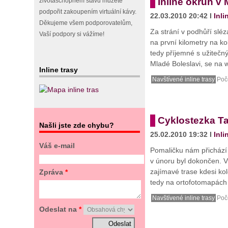
Inline okruh v 
životaschopném stavu můžete
podpořit zakoupením virtuální kávy.
22.03.2010 20:42 I
Inli
Děkujeme všem podporovatelům,
Za strání v podhůří slé
Vaší podpory si vážíme!
na první kilometry na ko
tedy příjemné s užitečn
Mladé Boleslavi, se na w
Inline trasy
Navštívené inline trasy
Poče
Cyklostezka Ta
Našli jste zde chybu?
25.02.2010 19:32 I
Inli
Váš e-mail
Pomaličku nám přichází j
v únoru byl dokončen. V
zajímavé trase kdesi ko
Zpráva
*
tedy na ortofotomapách a
Navštívené inline trasy
Poče
Odeslat na
*