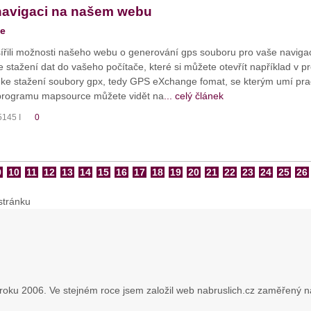
navigaci na našem webu
ne
ířili možnosti našeho webu o generování gps souboru pro vaše navigac
ke stažení dat do vašeho počítače, které si můžete otevřít například v
ke stažení soubory gpx, tedy GPS eXchange fomat, se kterým umí pr
programu mapsource můžete vidět na
... celý článek
5145 I
0
9
10
11
12
13
14
15
16
17
18
19
20
21
22
23
24
25
26
stránku
roku 2006. Ve stejném roce jsem založil web nabruslich.cz zaměřený na 