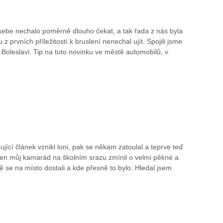
a sebe nechalo poměrně dlouho čekat, a tak řada z nás byla
prvních příležitostí k bruslení nenechal ujít. Spojili jsme
oleslavi. Tip na tuto novinku ve městě automobilů, v
jící článek vznikl loni, pak se někam zatoulal a teprve teď
eden můj kamarád na školním srazu zmínil o velmi pěkné a
se na místo dostali a kde přesně to bylo. Hledal jsem