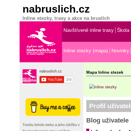
nabruslich.cz
Inline stezky, trasy a akce na bruslích
Navštívené inline trasy
Škola 
Inline stezky (mapa)
Novinky
Mapa Inline stezek
Profil uživate
Blog uživatele
Tvorbu tohoto webu a jeho údržbu v