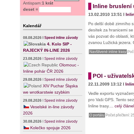
Antispam:
1 krát
Inline bruslení
deset =
13.02.2010 13:51 I
Inli
Po delší době zimního s
Kalendář
desítek za hranicemi se 
vás pozvat do oblasti, 
08.08.2026
I
Speed inline závody
zvanou Lužická jezera. 
4. Kolo SIP -
RAJECKÝ IN-LINE 2026
Navštívené inline trasy
Poče
23.08.2026
I
Speed inline závody
Olomouc -
Inline pohár ČR 2026
POI - uživatel
29.08.2026
I
Speed inline závody
22.11.2009 13:12 I
Inli
XIV Puchar Śląska
we wrotkarstwie szybkim
Vedle exportu vyznačený
pro Vaši GPS. Tento sez
29.08.2026
I
Speed inline závody
Inline trasy.
... celý článe
Veselské in-line závody
2026
O portálu
Počet přečtení: 2
30.08.2026
I
Speed inline závody
Kolečko spojuje 2026