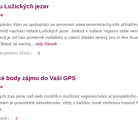
 u Lužických jezer
ne
pánku Vám ve spolupráci se serverem www.severnicechy.info přinášíme 
totiž nachází oblast Lužických jezer. Jelikož v našem regionu stále není 
která je od nás poměrně nedaleko a nabízí ideální terény pro in-line b
Oblast se nachá
... celý článek
t přečtení: 21500 I
0
ské body zájmu do Vaší GPS
ne
ch tras jsme náš web rozšířili o možnost vygenerování si kompletního 
nam je pravidelně aktualizován, vždy s každou nově vloženou trasou! 
k
5894 I
3