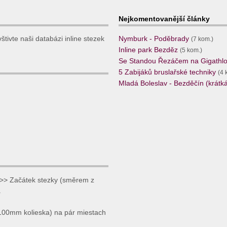
Nejkomentovanější články
tivte naši databázi inline stezek
Nymburk - Poděbrady
(7 kom.)
Inline park Bezděz
(5 kom.)
Se Standou Řezáčem na Gigathlo
5 Zabijáků bruslařské techniky
(4 
Mladá Boleslav - Bezděčín (krátká,
>> Začátek stezky (směrem z
.
(100mm kolieska) na pár miestach