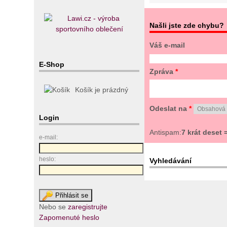
Našli jste zde chybu?
Váš e-mail
E-Shop
Zpráva
*
Košík je prázdný
Odeslat na
*
Login
Antispam:
7 krát deset 
e-mail:
heslo:
Vyhledávání
Nebo se
zaregistrujte
Zapomenuté heslo