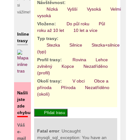
Návštěvnost:
si
Nízká
Vyšší
Vysoká
Velmi
vážíme!
vysoká
Vloženo:
Do půl roku
Půl
roku až 10 let
10 let a více
Inline
Typ trasy:
trasy
Stezka
Silnice
Stezka+silnice
Areál
(typ)
Profil trasy:
Rovina
Lehce
zvlněný
Kopce
Nezatříděno
(profil)
Okolí trasy:
V obci
Obce a
příroda
Příroda
Nezatříděno
Našli
(okolí)
jste
zde
chybu?
Váš
Fatal error
: Uncaught
e-
mysqli_sql_exception: You have an
mail