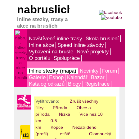
nabruslich.cz
Inline stezky, trasy a
akce na bruslích
Navštívené inline trasy
Škola bruslení
Inline akce
Speed inline závody
Vybavení na brusle
Nové projekty
O portálu
Spolupráce
Inline stezky (mapa)
Novinky
Forum
Galerie
Eshop
Kalendář
Bazar
Katalog odkazů
Blogy
Registrace
Vyfiltrováno:
Zrušit všechny
filtry
Příroda
Obce a
příroda
Nízká
Více než 10
km
0-5
km
Kopce
Nezatříděno
(profil)
Letiště
Olomoucký