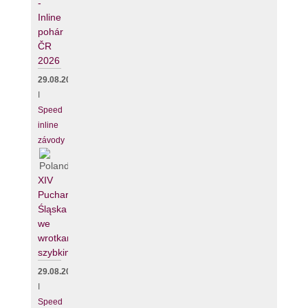
-
Inline
pohár
ČR
2026
29.08.2026
I
Speed
inline
závody
XIV
Puchar
Śląska
we
wrotkarstwie
szybkim
29.08.2026
I
Speed