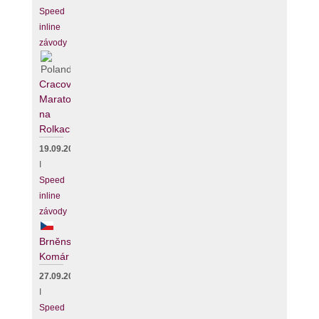
Speed
inline
závody
Cracovia
Maraton
na
Rolkach
19.09.2026
I
Speed
inline
závody
Brněnský
Komár
27.09.2026
I
Speed