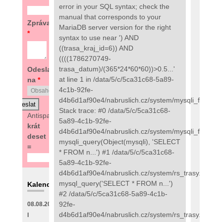
error in your SQL syntax; check the
manual that corresponds to your
Zpráva
MariaDB server version for the right
*
syntax to use near ') AND
((trasa_kraj_id=6)) AND
((((1786270749-
trasa_datum)/(365*24*60*60))>0.5...'
Odeslat
at line 1 in /data/5/c/5ca31c68-5a89-
na
*
4c1b-92fe-
d4b6d1af90e4/nabruslich.cz/system/mysqli_fix.php:
Stack trace: #0 /data/5/c/5ca31c68-
Antispam:
4
5a89-4c1b-92fe-
krát
d4b6d1af90e4/nabruslich.cz/system/mysqli_fix.php(
deset
mysqli_query(Object(mysqli), 'SELECT
=
* FROM n...') #1 /data/5/c/5ca31c68-
5a89-4c1b-92fe-
d4b6d1af90e4/nabruslich.cz/system/rs_trasy.php(89
mysql_query('SELECT * FROM n...')
Kalendář
#2 /data/5/c/5ca31c68-5a89-4c1b-
92fe-
08.08.2026
d4b6d1af90e4/nabruslich.cz/system/rs_trasy.php(48
I