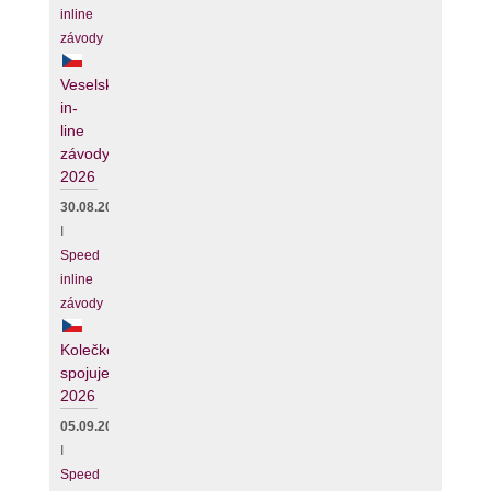
inline
závody
Veselské
in-
line
závody
2026
30.08.2026
I
Speed
inline
závody
Kolečko
spojuje
2026
05.09.2026
I
Speed