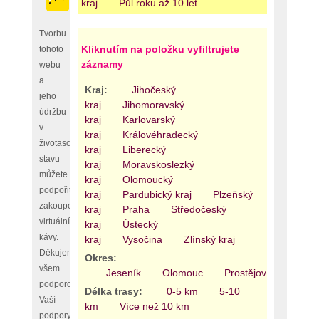
kraj
Půl roku až 10 let
Tvorbu
Kliknutím na položku vyfiltrujete
tohoto
záznamy
webu
a
Kraj:
Jihočeský
jeho
kraj
Jihomoravský
údržbu
kraj
Karlovarský
v
kraj
Královéhradecký
životaschopném
kraj
Liberecký
stavu
kraj
Moravskoslezký
můžete
kraj
Olomoucký
podpořit
kraj
Pardubický kraj
Plzeňský
zakoupením
kraj
Praha
Středočeský
virtuální
kraj
Ústecký
kávy.
kraj
Vysočina
Zlínský kraj
Děkujeme
Okres:
všem
Jeseník
Olomouc
Prostějov
Přerov
podporovatelům,
Délka trasy:
0-5 km
5-10
Vaší
km
Více než 10 km
podpory