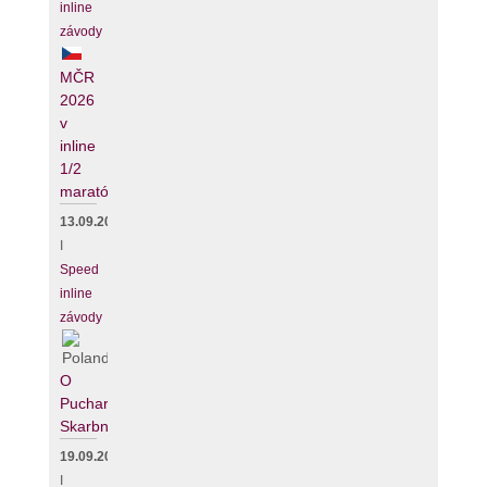
inline
závody
MČR
2026
v
inline
1/2
maratónu
13.09.2026
I
Speed
inline
závody
O
Puchar
Skarbnika
19.09.2026
I