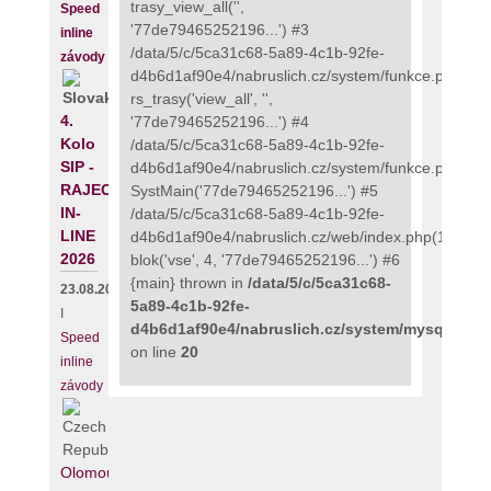
trasy_view_all('',
Speed
'77de79465252196...') #3
inline
/data/5/c/5ca31c68-5a89-4c1b-92fe-
závody
d4b6d1af90e4/nabruslich.cz/system/funkce.php(273
rs_trasy('view_all', '',
4.
'77de79465252196...') #4
Kolo
/data/5/c/5ca31c68-5a89-4c1b-92fe-
SIP -
d4b6d1af90e4/nabruslich.cz/system/funkce.php(135
RAJECKÝ
SystMain('77de79465252196...') #5
IN-
/data/5/c/5ca31c68-5a89-4c1b-92fe-
LINE
d4b6d1af90e4/nabruslich.cz/web/index.php(111):
2026
blok('vse', 4, '77de79465252196...') #6
{main} thrown in
/data/5/c/5ca31c68-
23.08.2026
5a89-4c1b-92fe-
I
d4b6d1af90e4/nabruslich.cz/system/mysqli_fix.
Speed
on line
20
inline
závody
Olomouc