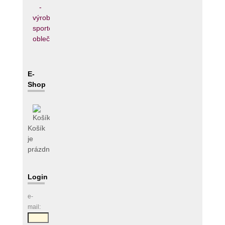
E-
Shop
Košík
je
prázdný
Login
e-
mail: