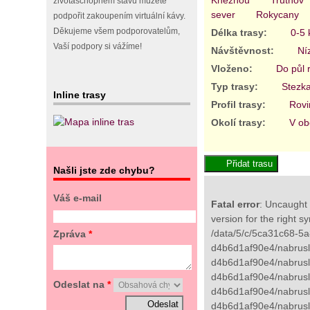
životaschopném stavu můžete
sever
Rokycany
podpořit zakoupením virtuální kávy.
Děkujeme všem podporovatelům,
Délka trasy:
0-5
Vaší podpory si vážíme!
Návštěvnost:
Ní
Vloženo:
Do půl 
Typ trasy:
Stezk
Inline trasy
Profil trasy:
Rovi
Okolí trasy:
V ob
Našli jste zde chybu?
Váš e-mail
Fatal error
: Uncaught 
version for the right s
/data/5/c/5ca31c68-5a
Zpráva
*
d4b6d1af90e4/nabrusli
d4b6d1af90e4/nabrusli
d4b6d1af90e4/nabrusli
Odeslat na
*
d4b6d1af90e4/nabruslic
d4b6d1af90e4/nabrusli