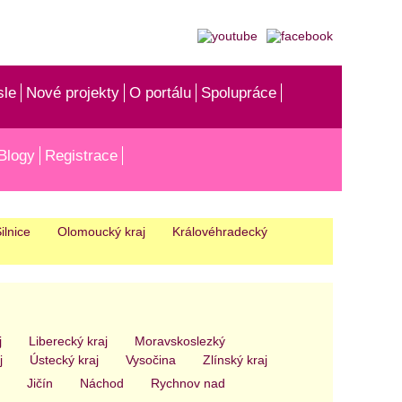
sle
Nové projekty
O portálu
Spolupráce
Blogy
Registrace
ilnice
Olomoucký kraj
Královéhradecký
j
Liberecký kraj
Moravskoslezký
j
Ústecký kraj
Vysočina
Zlínský kraj
Jičín
Náchod
Rychnov nad