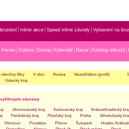
bruslení
Inline akce
Speed inline závody
Vybavení na bru
Forum
Galerie
Eshop
Kalendář
Bazar
Katalog odkazů
 všechny filtry
V obci
Rovina
Nezatříděno (profil)
S
Ústecký kraj
vyfiltrujete záznamy
aj
Jihomoravský kraj
Karlovarský kraj
Královéhradecký kra
aj
Pardubický kraj
Plzeňský kraj
Praha
Středočeský kra
Olomouc
Prostějov
Přerov
Šumperk
Hradec Králové
Domažlice
Klatovy
Plzeň-jih
Plzeň-město
Plzeň-