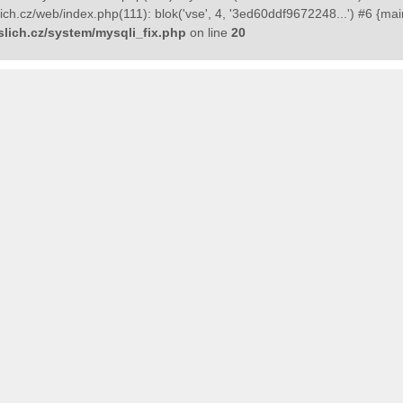
h.cz/web/index.php(111): blok('vse', 4, '3ed60ddf9672248...') #6 {mai
lich.cz/system/mysqli_fix.php
on line
20