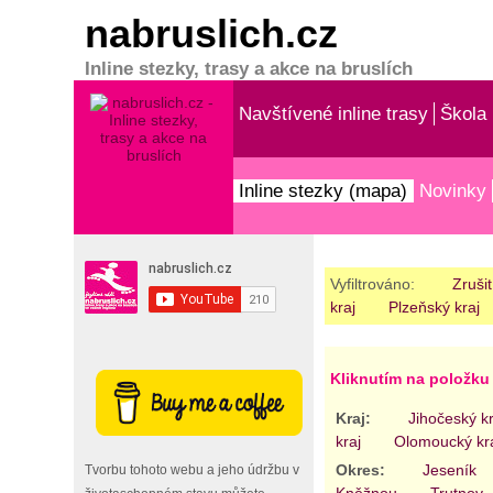
nabruslich.cz
Inline stezky, trasy a akce na bruslích
Navštívené inline trasy
Škola 
Inline stezky (mapa)
Novinky
Vyfiltrováno:
Zrušit
kraj
Plzeňský kraj
Kliknutím na položku 
Kraj:
Jihočeský kr
kraj
Olomoucký kr
Okres:
Jeseník
Tvorbu tohoto webu a jeho údržbu v
Kněžnou
Trutnov