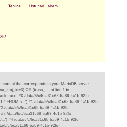
Teplice
Ústí nad Labem
typ)
e manual that corresponds to your MariaDB server
a_kraj_id=3) OR (trasa_...' at line 1 in
ack trace: #0 /data/5/c/5ca31c68-5a89-4c1b-92fe-
CT * FROM n...') #1 /data/5/c/5ca31c68-5a89-4c1b-92fe-
#2 /data/5/c/5ca31c68-5a89-4c1b-92fe-
') #3 /data/5/c/5ca31c68-5a89-4c1b-92fe-
8...') #4 /data/5/c/5ca31c68-5a89-4c1b-92fe-
ata/5/c/5ca31c68-5a89-4c1b-92fe-