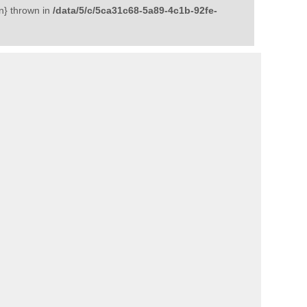
n} thrown in
/data/5/c/5ca31c68-5a89-4c1b-92fe-