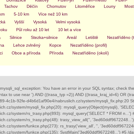
Tachov
Děčín
Chomutov
Litoměřice
Louny
Most
 km
5-10 km
Více než 10 km
zká
Vyšší
Vysoká
Velmi vysoká
roku
Půl roku až 10 let
10 let a více
a
Silnice
Stezka+silnice
Areál
Letiště
Nezatříděno (
na
Lehce zvlněný
Kopce
Nezatříděno (profil)
ci
Obce a příroda
Příroda
Nezatříděno (okolí)
mysqli_sql_exception: You have an error in your SQL syntax; check th
yntax to use near ') AND ((trasa_typ =2)) AND ((trasa_kraj_id=6) OR (tras
89-4c1b-92fe-d4b6d1af90e4/nabruslich.cz/system/mysqli_fix.php:20 St
ch.cz/system/mysqli_fix.php(20): mysqli_query(Object(mysqli), 'SELE
ch.cz/system/rs_trasy.php(893): mysql_query('SELECT * FROM n...') 
ch.cz/system/rs_trasy.php(48): trasy_view_all('', '3ed60ddf9672248...
h.cz/system/funkce.php(273): rs_trasy('view_all', '', '3ed60ddf967224
ch.cz/system/funkce.php(135): SystMain('3ed60ddf9672248...') #5 /d