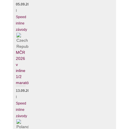
05.09.2026
I
Speed
inline
závody
MČR
2026
v
inline
1/2
maratónu
13.09.2026
I
Speed
inline
závody