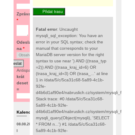
Zpráva
*
Fatal error
: Uncaught
mysqli_sql_exception: You have an
error in your SQL syntax; check the
Odeslat
manual that corresponds to your
na
*
MariaDB server version for the right
syntax to use near ') AND ((trasa_typ
=2)) AND ((trasa_kraj_id=6) OR
Antispam:
6
(trasa_kraj_id=3) OR (trasa_...' at line
krát
1 in /data/5/c/5ca31c68-5a89-4c1b-
deset
92fe-
=
d4b6d1af90e4/nabruslich.cz/system/mysqli_fix.php:
Stack trace: #0 /data/5/c/5ca31c68-
5a89-4c1b-92fe-
d4b6d1af90e4/nabruslich.cz/system/mysqli_fix.php(
Kalendář
mysqli_query(Object(mysqli), 'SELECT
* FROM n...') #1 /data/5/c/5ca31c68-
08.08.2026
5a89-4c1b-92fe-
I