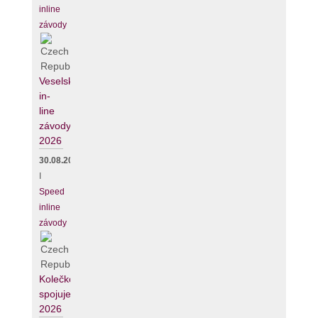
inline
závody
Veselské
in-
line
závody
2026
30.08.2026
I
Speed
inline
závody
Kolečko
spojuje
2026