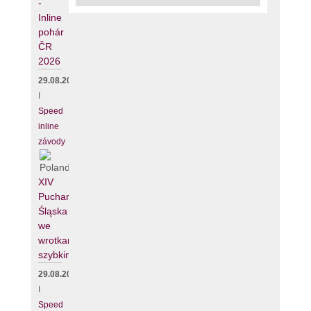
-
Inline
pohár
ČR
2026
29.08.2026
I
Speed
inline
závody
XIV
Puchar
Śląska
we
wrotkarstwie
szybkim
29.08.2026
I
Speed