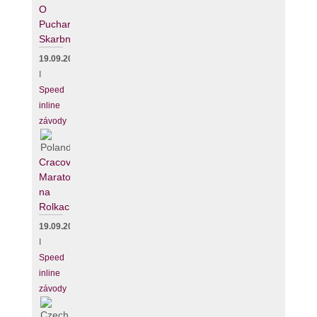
O
Puchar
Skarbnika
19.09.2026
I
Speed
inline
závody
Cracovia
Maraton
na
Rolkach
19.09.2026
I
Speed
inline
závody