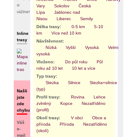
si
Vary
Sokolov
Česká
Lípa
Jablonec nad
vážíme!
Nisou
Liberec
Semily
Délka trasy:
0-5 km
5-10
km
Více než 10 km
Inline
trasy
Návštěvnost:
Nízká
Vyšší
Vysoká
Velmi
vysoká
Vloženo:
Do půl roku
Půl
roku až 10 let
10 let a více
Typ trasy:
Stezka
Silnice
Stezka+silnice
Areál
(typ)
Našli
Profil trasy:
Rovina
Lehce
jste
zvlněný
Kopce
Nezatříděno
zde
(profil)
chybu?
Okolí trasy:
V obci
Obce a
Váš
příroda
Příroda
Nezatříděno
e-
(okolí)
mail