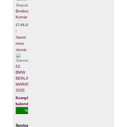
Brněnský
Komár
27.09.2026
I
Speed
inline
závody
52.
BMW
BERLIN-
MARATHON
2026
Kompletní
kalendář
Spolupracujeme