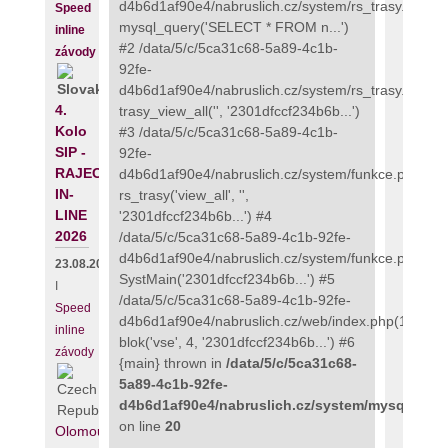
d4b6d1af90e4/nabruslich.cz/system/rs_trasy.php(89
Speed
mysql_query('SELECT * FROM n...')
inline
#2 /data/5/c/5ca31c68-5a89-4c1b-
závody
92fe-
d4b6d1af90e4/nabruslich.cz/system/rs_trasy.php(48
4.
trasy_view_all('', '2301dfccf234b6b...')
Kolo
#3 /data/5/c/5ca31c68-5a89-4c1b-
SIP -
92fe-
RAJECKÝ
d4b6d1af90e4/nabruslich.cz/system/funkce.php(273
IN-
rs_trasy('view_all', '',
LINE
'2301dfccf234b6b...') #4
2026
/data/5/c/5ca31c68-5a89-4c1b-92fe-
d4b6d1af90e4/nabruslich.cz/system/funkce.php(135
23.08.2026
SystMain('2301dfccf234b6b...') #5
I
/data/5/c/5ca31c68-5a89-4c1b-92fe-
Speed
d4b6d1af90e4/nabruslich.cz/web/index.php(111):
inline
blok('vse', 4, '2301dfccf234b6b...') #6
závody
{main} thrown in
/data/5/c/5ca31c68-
5a89-4c1b-92fe-
d4b6d1af90e4/nabruslich.cz/system/mysqli_fix.
on line
20
Olomouc