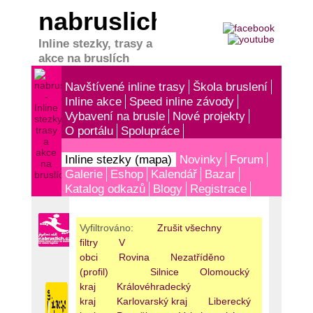
nabruslich.cz
Inline stezky, trasy a
akce na bruslích
Navštívené inline trasy
Škola bruslení
Inline akce
Speed inline závody
Vybavení na brusle
Nové projekty
O portálu
Spolupráce
Inline stezky (mapa)
Novinky
Forum
Galerie
Eshop
Kalendář
Bazar
Katalog odkazů
Blogy
Registrace
Vyfiltrováno:
Zrušit všechny
filtry
V
obci
Rovina
Nezatříděno
(profil)
Silnice
Olomoucký
kraj
Královéhradecký
kraj
Karlovarský kraj
Liberecký