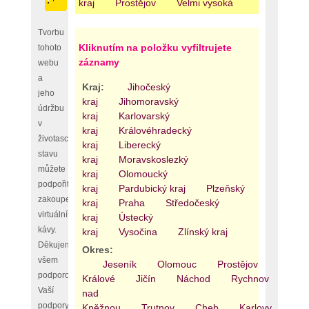
kraj
Prostějov
Velmi vysoká
Tvorbu
Kliknutím na položku vyfiltrujete
tohoto
záznamy
webu
a
Kraj:
Jihočeský
jeho
kraj
Jihomoravský
údržbu
kraj
Karlovarský
v
kraj
Královéhradecký
životaschopném
kraj
Liberecký
stavu
kraj
Moravskoslezký
můžete
kraj
Olomoucký
podpořit
kraj
Pardubický kraj
Plzeňský
zakoupením
kraj
Praha
Středočeský
virtuální
kraj
Ústecký
kávy.
kraj
Vysočina
Zlínský kraj
Děkujeme
Okres:
všem
Jeseník
Olomouc
Prostějov
Přerov
podporovatelům,
Králové
Jičín
Náchod
Rychnov
Vaší
nad
podpory
Kněžnou
Trutnov
Cheb
Karlovy