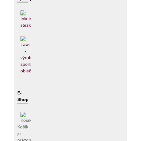
E-
Shop
Košík
je
prázdný