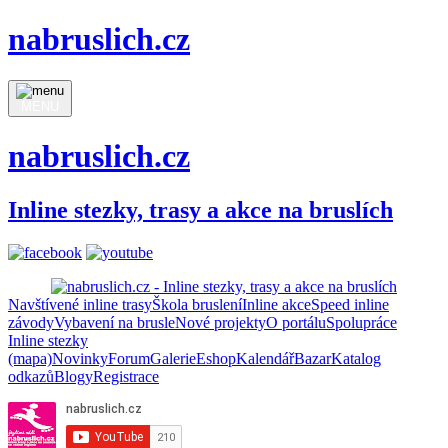
nabruslich.cz
MENU
nabruslich.cz
Inline stezky, trasy a akce na bruslích
Navštívené inline trasy
Škola bruslení
Inline akce
Speed inline
závody
Vybavení na brusle
Nové projekty
O portálu
Spolupráce
Inline stezky
(mapa)
Novinky
Forum
Galerie
Eshop
Kalendář
Bazar
Katalog
odkazů
Blogy
Registrace