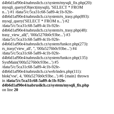
d4b6d1af90e4/nabruslich.cz/system/mysqli_fix.php(20):
mysqli_query(Object(mysqli), 'SELECT * FROM
n...') #1 /data/5/c/5ca31c68-5a89-4c1b-92fe-
d4b6d1af90e4/nabruslich.cz/system/rs_trasy.php(893):
mysql_query('SELECT * FROM n...') #2
/data/5/c/5ca31c68-5a89-4c1b-92fe-
d4b6d1af90e4/nabruslich.cz/system/rs_trasy.php(48):
trasy_view_all('', '00fa5276b0c93be...') #3
/data/5/c/5ca31c68-5a89-4c1b-92fe-
d4b6d1af90e4/nabruslich.cz/system/funkce.php(273):
rs_trasy('view_all', '', '00fa5276b0c93be...') #4
/data/5/c/5ca31c68-5a89-4c1b-92fe-
d4b6d1af90e4/nabruslich.cz/system/funkce.php(135):
SystMain('00fa5276b0c93be...') #5
/data/5/c/5ca31c68-5a89-4c1b-92fe-
d4b6d1af90e4/nabruslich.cz/web/index.php(111):
blok('vse', 4, '00fa5276b0c93be...') #6 {main} thrown
in
/data/5/c/5ca31c68-5a89-4c1b-92fe-
d4b6d1af90e4/nabruslich.cz/system/mysqli_fix.php
on line
20