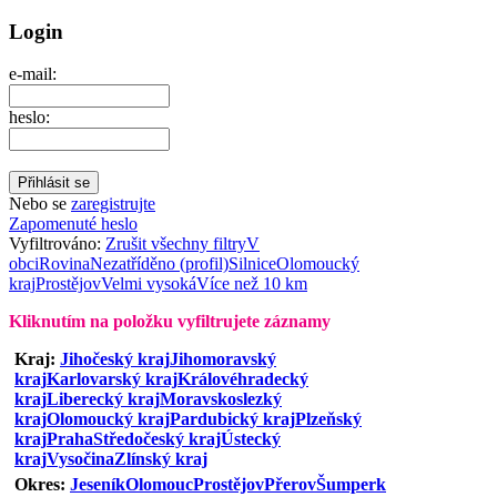
Login
e-mail:
heslo:
Nebo se
zaregistrujte
Zapomenuté heslo
Vyfiltrováno:
Zrušit všechny filtry
V
obci
Rovina
Nezatříděno (profil)
Silnice
Olomoucký
kraj
Prostějov
Velmi vysoká
Více než 10 km
Kliknutím na položku vyfiltrujete záznamy
Kraj:
Jihočeský kraj
Jihomoravský
kraj
Karlovarský kraj
Královéhradecký
kraj
Liberecký kraj
Moravskoslezký
kraj
Olomoucký kraj
Pardubický kraj
Plzeňský
kraj
Praha
Středočeský kraj
Ústecký
kraj
Vysočina
Zlínský kraj
Okres:
Jeseník
Olomouc
Prostějov
Přerov
Šumperk