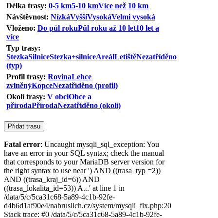
Délka trasy:
0-5 km
5-10 km
Více než 10 km
Návštěvnost:
Nízká
Vyšší
Vysoká
Velmi vysoká
Vloženo:
Do půl roku
Půl roku až 10 let
10 let a
více
Typ trasy:
Stezka
Silnice
Stezka+silnice
Areál
Letiště
Nezatříděno
(typ)
Profil trasy:
Rovina
Lehce
zvlněný
Kopce
Nezatříděno (profil)
Okolí trasy:
V obci
Obce a
příroda
Příroda
Nezatříděno (okolí)
Fatal error
: Uncaught mysqli_sql_exception: You
have an error in your SQL syntax; check the manual
that corresponds to your MariaDB server version for
the right syntax to use near ') AND ((trasa_typ =2))
AND ((trasa_kraj_id=6)) AND
((trasa_lokalita_id=53)) A...' at line 1 in
/data/5/c/5ca31c68-5a89-4c1b-92fe-
d4b6d1af90e4/nabruslich.cz/system/mysqli_fix.php:20
Stack trace: #0 /data/5/c/5ca31c68-5a89-4c1b-92fe-