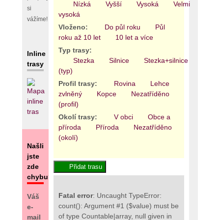
Nízká
Vyšší
Vysoká
Velmi
si
vysoká
vážíme!
Vloženo:
Do půl roku
Půl
roku až 10 let
10 let a více
Typ trasy:
Inline
Stezka
Silnice
Stezka+silnice
Areál
trasy
(typ)
Profil trasy:
Rovina
Lehce
zvlněný
Kopce
Nezatříděno
(profil)
Okolí trasy:
V obci
Obce a
příroda
Příroda
Nezatříděno
(okolí)
Našli
jste
zde
chybu?
Fatal error
: Uncaught TypeError:
Váš
count(): Argument #1 ($value) must be
e-
of type Countable|array, null given in
mail