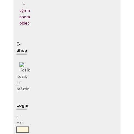
E-
Shop
Košík
je
prázdný
Login
e-
mail: