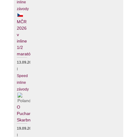
inline
závody
MČR
2026
v
inline
1/2
maratónu
13.09.2026
I
Speed
inline
závody
O
Puchar
Skarbnika
19.09.2026
I