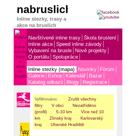
nabruslich.cz
Inline stezky, trasy a
akce na bruslích
Navštívené inline trasy
Škola bruslení
Inline akce
Speed inline závody
Vybavení na brusle
Nové projekty
O portálu
Spolupráce
Inline stezky (mapa)
Novinky
Forum
Galerie
Eshop
Kalendář
Bazar
Katalog odkazů
Blogy
Registrace
Vyfiltrováno:
Zrušit všechny
filtry
V obci
Nezatříděno
(profil)
5-10 km
Více než 10
km
Zlínský kraj
Karlovarský
kraj
Uherské Hradiště