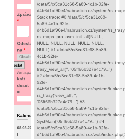
/data/5/c/5ca31c68-5a89-4c1b-92fe-
d4b6d1af90e4/nabruslich.cz/system/rs_maps_pro.
Zpráva
Stack trace: #0 /data/5/c/5ca31c68-
*
5a89-4c1b-92fe-
d4b6d1af90e4/nabruslich.cz/system/rs_trasy.php(97
rs_maps_pro_osm_init_all(NULL,
NULL, NULL, NULL, NULL, NULL,
Odeslat
NULL) #1 /data/5/c/5ca31c68-5a89-
na
*
4c1b-92fe-
d4b6d1af90e4/nabruslich.cz/system/rs_trasy.php(48
trasy_view_all('', '05ff66b327e4c79...')
Antispam:
3
#2 /data/5/c/5ca31c68-5a89-4c1b-
krát
92fe-
deset
d4b6d1af90e4/nabruslich.cz/system/funkce.php(273
=
rs_trasy('view_all', '',
'05ff66b327e4c79...') #3
/data/5/c/5ca31c68-5a89-4c1b-92fe-
d4b6d1af90e4/nabruslich.cz/system/funkce.php(135
Kalendář
SystMain('05ff66b327e4c79...') #4
/data/5/c/5ca31c68-5a89-4c1b-92fe-
08.08.2026
d4b6d1af90e4/nabruslich.cz/web/index.php(111):
I