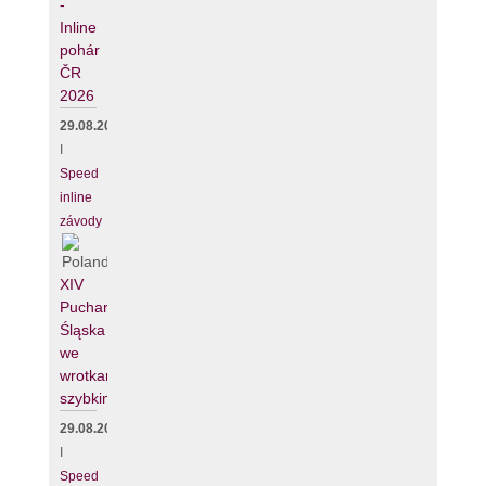
-
Inline
pohár
ČR
2026
29.08.2026
I
Speed
inline
závody
XIV
Puchar
Śląska
we
wrotkarstwie
szybkim
29.08.2026
I
Speed