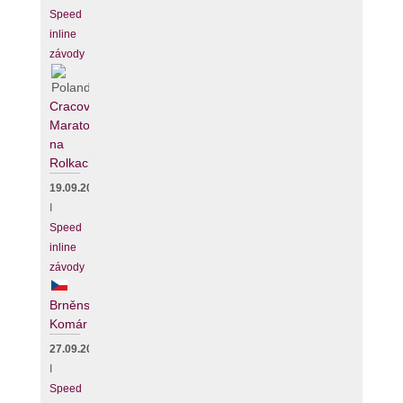
Speed
inline
závody
Cracovia
Maraton
na
Rolkach
19.09.2026
I
Speed
inline
závody
Brněnský
Komár
27.09.2026
I
Speed