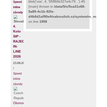
blok('vse', 4, '05ff66b327e4c79...') #5
Speed
{main} thrown in
/data/5/c/5ca31c68-
inline
5a89-4c1b-92fe-
závody
d4b6d1af90e4/nabruslich.cz/system/rs_maps_p
on line
1958
4.
Kolo
SIP -
RAJECKÝ
IN-
LINE
2026
23.08.2026
I
Speed
inline
závody
Olomouc