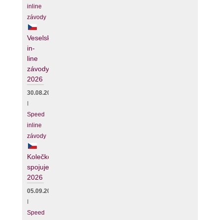
inline
závody
Veselské
in-
line
závody
2026
30.08.2026
I
Speed
inline
závody
Kolečko
spojuje
2026
05.09.2026
I
Speed