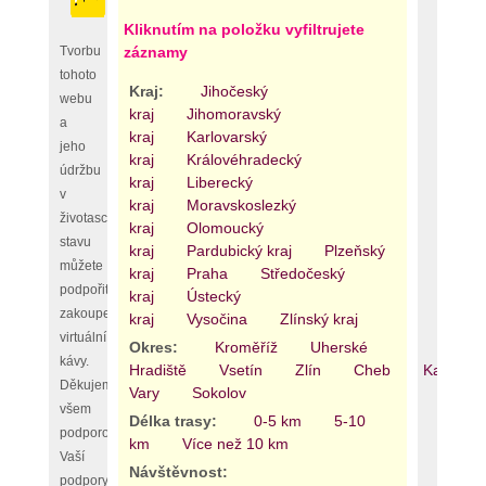
Kliknutím na položku vyfiltrujete
Tvorbu
záznamy
tohoto
Kraj:
Jihočeský
webu
kraj
Jihomoravský
a
kraj
Karlovarský
jeho
kraj
Královéhradecký
údržbu
kraj
Liberecký
v
kraj
Moravskoslezký
životaschopném
kraj
Olomoucký
stavu
kraj
Pardubický kraj
Plzeňský
můžete
kraj
Praha
Středočeský
podpořit
kraj
Ústecký
zakoupením
kraj
Vysočina
Zlínský kraj
virtuální
Okres:
Kroměříž
Uherské
kávy.
Hradiště
Vsetín
Zlín
Cheb
Karlovy
Děkujeme
Vary
Sokolov
všem
Délka trasy:
0-5 km
5-10
podporovatelům,
km
Více než 10 km
Vaší
Návštěvnost:
podpory