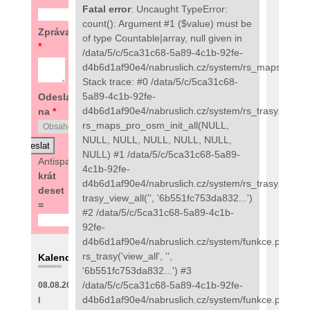
Fatal error
: Uncaught TypeError:
count(): Argument #1 ($value) must be
Zpráva
of type Countable|array, null given in
*
/data/5/c/5ca31c68-5a89-4c1b-92fe-
d4b6d1af90e4/nabruslich.cz/system/rs_maps_pro.
Stack trace: #0 /data/5/c/5ca31c68-
5a89-4c1b-92fe-
Odeslat
d4b6d1af90e4/nabruslich.cz/system/rs_trasy.php(97
na
*
rs_maps_pro_osm_init_all(NULL,
NULL, NULL, NULL, NULL, NULL,
NULL) #1 /data/5/c/5ca31c68-5a89-
Antispam:
4
4c1b-92fe-
krát
d4b6d1af90e4/nabruslich.cz/system/rs_trasy.php(48
deset
trasy_view_all('', '6b551fc753da832...')
=
#2 /data/5/c/5ca31c68-5a89-4c1b-
92fe-
d4b6d1af90e4/nabruslich.cz/system/funkce.php(273
rs_trasy('view_all', '',
Kalendář
'6b551fc753da832...') #3
/data/5/c/5ca31c68-5a89-4c1b-92fe-
08.08.2026
d4b6d1af90e4/nabruslich.cz/system/funkce.php(135
I