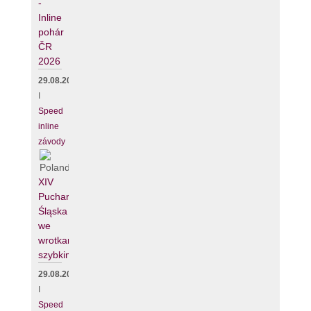
-
Inline
pohár
ČR
2026
29.08.2026
I
Speed
inline
závody
XIV
Puchar
Śląska
we
wrotkarstwie
szybkim
29.08.2026
I
Speed