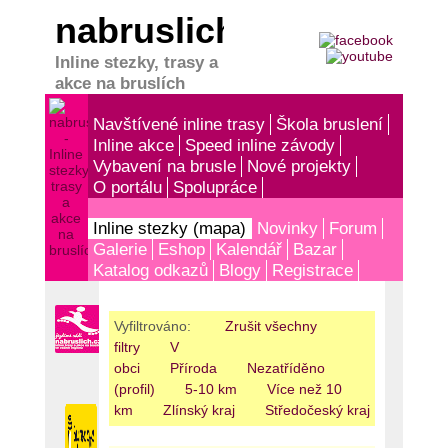
nabruslich.cz
Inline stezky, trasy a
akce na bruslích
Navštívené inline trasy
Škola bruslení
Inline akce
Speed inline závody
Vybavení na brusle
Nové projekty
O portálu
Spolupráce
Inline stezky (mapa)
Novinky
Forum
Galerie
Eshop
Kalendář
Bazar
Katalog odkazů
Blogy
Registrace
Vyfiltrováno:
Zrušit všechny
filtry
V
obci
Příroda
Nezatříděno
(profil)
5-10 km
Více než 10
km
Zlínský kraj
Středočeský kraj