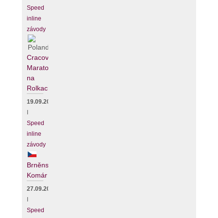
Speed
inline
závody
Cracovia
Maraton
na
Rolkach
19.09.2026
I
Speed
inline
závody
Brněnský
Komár
27.09.2026
I
Speed