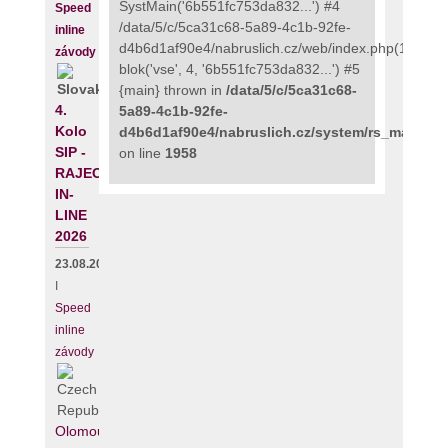
SystMain('6b551fc753da832...') #4
Speed
/data/5/c/5ca31c68-5a89-4c1b-92fe-
inline
d4b6d1af90e4/nabruslich.cz/web/index.php(111):
závody
blok('vse', 4, '6b551fc753da832...') #5
{main} thrown in
/data/5/c/5ca31c68-
4.
5a89-4c1b-92fe-
Kolo
d4b6d1af90e4/nabruslich.cz/system/rs_maps_p
SIP -
on line
1958
RAJECKÝ
IN-
LINE
2026
23.08.2026
I
Speed
inline
závody
Olomouc