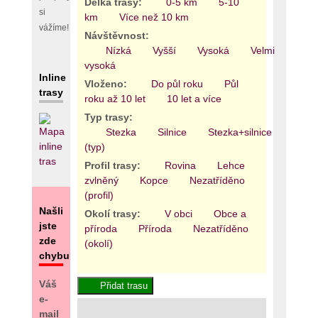
Délka trasy:
0-5 km
5-10
si
km
Více než 10 km
vážíme!
Návštěvnost:
Nízká
Vyšší
Vysoká
Velmi
vysoká
Inline
Vloženo:
Do půl roku
Půl
trasy
roku až 10 let
10 let a více
Typ trasy:
Stezka
Silnice
Stezka+silnice
Areál
(typ)
Profil trasy:
Rovina
Lehce
zvlněný
Kopce
Nezatříděno
(profil)
Našli
Okolí trasy:
V obci
Obce a
jste
příroda
Příroda
Nezatříděno
zde
(okolí)
chybu?
Váš
e-
mail