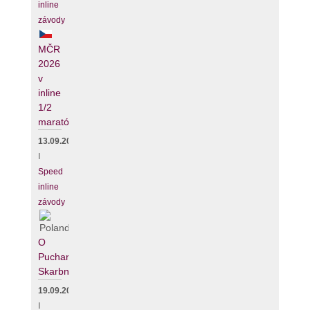
inline
závody
MČR
2026
v
inline
1/2
maratónu
13.09.2026
I
Speed
inline
závody
O
Puchar
Skarbnika
19.09.2026
I