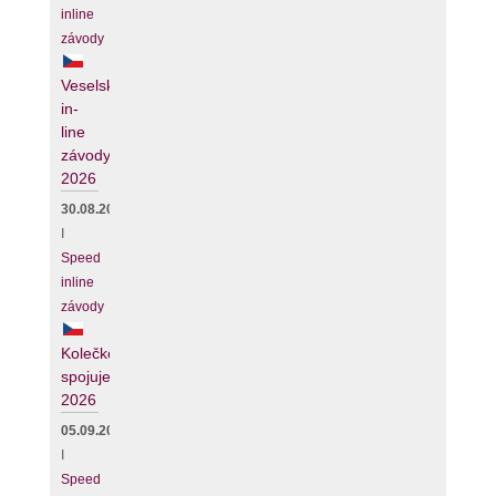
inline
závody
Veselské
in-
line
závody
2026
30.08.2026
I
Speed
inline
závody
Kolečko
spojuje
2026
05.09.2026
I
Speed