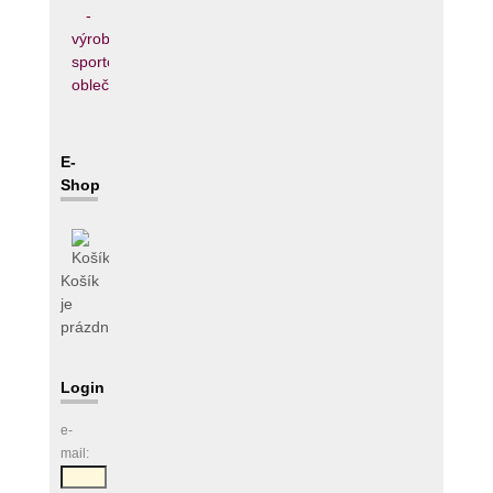
E-
Shop
Košík
je
prázdný
Login
e-
mail: