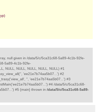
typ)
ray, null given in /data/5/c/5ca31c68-5a89-4c1b-92fe-
c68-5a89-4c1b-92fe-
NULL, NULL, NULL, NULL, NULL, NULL) #1
y_view_all('', 'ee21e7b74aa5b07...') #2
asy('view_all', '', 'ee21e7b74aa5b07...') #3
stMain('ee21e7b74aa5b07...') #4 /data/5/c/5ca31c68-
5b07...') #5 {main} thrown in
/data/5/c/5ca31c68-5a89-