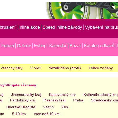
bruslení
Inline akce
Speed inline závody
Vybavení na bru
Forum
Galerie
Eshop
Kalendář
Bazar
Katalog odkazů
 všechny filtry
V obci
Nezatříděno (profil)
Lehce zvlněný
vyfiltrujete záznamy
aj
Jihomoravský kraj
Karlovarský kraj
Královéhradecký kra
aj
Pardubický kraj
Plzeňský kraj
Praha
Středočeský kra
Uherské Hradiště
Vsetín
Zlín
 km
5-10 km
Více než 10 km