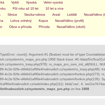
zká
Vyšší
Vysoká
Velmi vysoká
roku
Půl roku až 10 let
10 let a více
a
Silnice
Stezka+silnice
Areál
Letiště
Nezatříděno (
na
Lehce zvlněný
Kopce
Nezatříděno (profil)
ci
Obce a příroda
Příroda
Nezatříděno (okolí)
TypeError: count(): Argument #1 ($value) must be of type Countable|ar
ch.cz/system/rs_maps_pro.php:1958 Stack trace: #0 /data/5/c/5ca31
ich.cz/system/rs_trasy.php(978): rs_maps_pro_osm_init_all(NULL, 
89-4c1b-92fe-d4b6d1af90e4/nabruslich.cz/system/rs_trasy.php(48): tras
89-4c1b-92fe-d4b6d1af90e4/nabruslich.cz/system/funkce.php(273): rs_tr
89-4c1b-92fe-d4b6d1af90e4/nabruslich.cz/system/funkce.php(135): Sy
af90e4/nabruslich.cz/web/index.php(111): blok('vse', 4, 'ee21e7b74aa
0e4/nabruslich.cz/system/rs_maps_pro.php
on line
1958