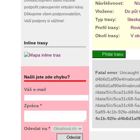
životaschopném stavu můžete
Návštěvnost:
Ní
podpořit zakoupením virtuální kávy.
Vloženo:
Do půl 
Děkujeme všem podporovatelům,
Typ trasy:
Stezk
Vaší podpory si vážíme!
Profil trasy:
Rovi
Okolí trasy:
V ob
Inline trasy
Fatal error
: Uncaught 
Našli jste zde chybu?
d4b6d1af90e4/nabrusli
d4b6d1af90e4/nabrusl
Váš e-mail
/data/5/c/5ca31c68-5a
/data/5/c/5ca31c68-5a
/data/5/c/5ca31c68-5a
Zpráva
*
5a89-4c1b-92fe-d4b6d1
4c1b-92fe-d4b6d1af9
Odeslat na
*