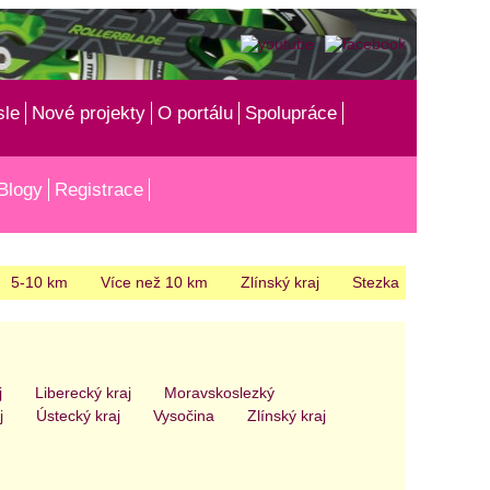
sle
Nové projekty
O portálu
Spolupráce
Blogy
Registrace
5-10 km
Více než 10 km
Zlínský kraj
Stezka
j
Liberecký kraj
Moravskoslezký
j
Ústecký kraj
Vysočina
Zlínský kraj