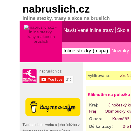
nabruslich.cz
Inline stezky, trasy a akce na bruslích
Navštívené inline trasy
Škola 
Inline stezky (mapa)
Novinky
Vyfiltrováno:
Zrušit
Kliknutím na položku 
Kraj:
Jihočeský kr
kraj
Olomoucký kr
Okres:
Kroměříž
Tvorbu tohoto webu a jeho údržbu v
Délka trasy:
0-5