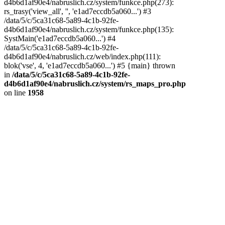
d4b6d1af90e4/nabruslich.cz/system/funkce.php(273):
rs_trasy('view_all', '', 'e1ad7eccdb5a060...') #3
/data/5/c/5ca31c68-5a89-4c1b-92fe-
d4b6d1af90e4/nabruslich.cz/system/funkce.php(135):
SystMain('e1ad7eccdb5a060...') #4
/data/5/c/5ca31c68-5a89-4c1b-92fe-
d4b6d1af90e4/nabruslich.cz/web/index.php(111):
blok('vse', 4, 'e1ad7eccdb5a060...') #5 {main} thrown
in
/data/5/c/5ca31c68-5a89-4c1b-92fe-
d4b6d1af90e4/nabruslich.cz/system/rs_maps_pro.php
on line
1958