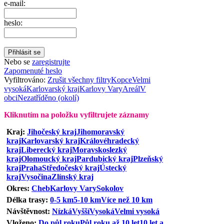
e-mail:
heslo:
Nebo se
zaregistrujte
Zapomenuté heslo
Vyfiltrováno:
Zrušit všechny filtry
Kopce
Velmi
vysoká
Karlovarský kraj
Karlovy Vary
Areál
V
obci
Nezatříděno (okolí)
Kliknutím na položku vyfiltrujete záznamy
Kraj:
Jihočeský kraj
Jihomoravský
kraj
Karlovarský kraj
Královéhradecký
kraj
Liberecký kraj
Moravskoslezký
kraj
Olomoucký kraj
Pardubický kraj
Plzeňský
kraj
Praha
Středočeský kraj
Ústecký
kraj
Vysočina
Zlínský kraj
Okres:
Cheb
Karlovy Vary
Sokolov
Délka trasy:
0-5 km
5-10 km
Více než 10 km
Návštěvnost:
Nízká
Vyšší
Vysoká
Velmi vysoká
Vloženo:
Do půl roku
Půl roku až 10 let
10 let a