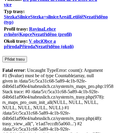
více
Typ trasy:
Stezka
Silnice
Stezka+silnice
Areál
Letiště
Nezatříděno
(typ)
Profil trasy:
Rovina
Lehce
zvlněný
Kopce
Nezatříděno (profil)
Okolí trasy:
V obci
Obce a
příroda
Příroda
Nezatříděno (okolí)
Fatal error
: Uncaught TypeError: count(): Argument
#1 ($value) must be of type Countable|array, null
given in /data/5/c/5ca31c68-5a89-4c1b-92fe-
d4b6d1af90e4/nabruslich.cz/system/rs_maps_pro.php:1958
Stack trace: #0 /data/5/c/5ca31c68-5a89-4c1b-92fe-
d4b6d1af90e4/nabruslich.cz/system/rs_trasy.php(978):
rs_maps_pro_osm_init_all(NULL, NULL, NULL,
NULL, NULL, NULL, NULL) #1
/data/5/c/5ca31c68-5a89-4c1b-92fe-
d4b6d1af90e4/nabruslich.cz/system/rs_trasy.php(48):
trasy_view_all('', 'e1ad7eccdb5a060...') #2
/data/5/c/5ca31c68-5a89-4c1b-92fe-