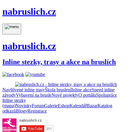
nabruslich.cz
MENU
nabruslich.cz
Inline stezky, trasy a akce na bruslích
Navštívené inline trasy
Škola bruslení
Inline akce
Speed inline
závody
Vybavení na brusle
Nové projekty
O portálu
Spolupráce
Inline stezky
(mapa)
Novinky
Forum
Galerie
Eshop
Kalendář
Bazar
Katalog
odkazů
Blogy
Registrace