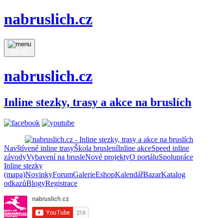
nabruslich.cz
MENU
nabruslich.cz
Inline stezky, trasy a akce na bruslích
Navštívené inline trasy
Škola bruslení
Inline akce
Speed inline
závody
Vybavení na brusle
Nové projekty
O portálu
Spolupráce
Inline stezky
(mapa)
Novinky
Forum
Galerie
Eshop
Kalendář
Bazar
Katalog
odkazů
Blogy
Registrace