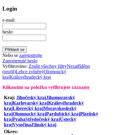
Login
e-mail:
heslo:
Nebo se
zaregistrujte
Zapomenuté heslo
Vyfiltrováno:
Zrušit všechny filtry
Nezatříděno
(profil)
Lehce zvlněný
Olomoucký
kraj
Královéhradecký kraj
Kliknutím na položku vyfiltrujete záznamy
Kraj:
Jihočeský kraj
Jihomoravský
kraj
Karlovarský kraj
Královéhradecký
kraj
Liberecký kraj
Moravskoslezký
kraj
Olomoucký kraj
Pardubický kraj
Plzeňský
kraj
Praha
Středočeský kraj
Ústecký
kraj
Vysočina
Zlínský kraj
Okres: