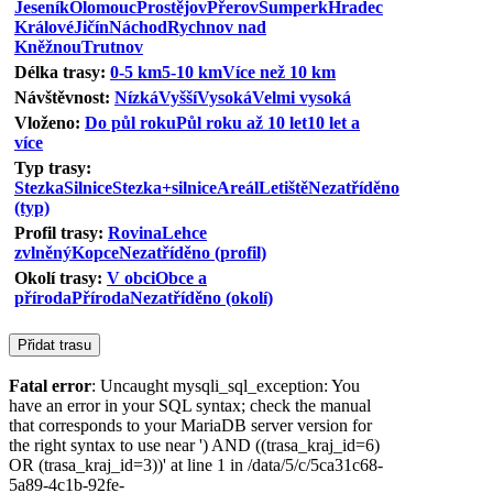
Jeseník
Olomouc
Prostějov
Přerov
Šumperk
Hradec
Králové
Jičín
Náchod
Rychnov nad
Kněžnou
Trutnov
Délka trasy:
0-5 km
5-10 km
Více než 10 km
Návštěvnost:
Nízká
Vyšší
Vysoká
Velmi vysoká
Vloženo:
Do půl roku
Půl roku až 10 let
10 let a
více
Typ trasy:
Stezka
Silnice
Stezka+silnice
Areál
Letiště
Nezatříděno
(typ)
Profil trasy:
Rovina
Lehce
zvlněný
Kopce
Nezatříděno (profil)
Okolí trasy:
V obci
Obce a
příroda
Příroda
Nezatříděno (okolí)
Fatal error
: Uncaught mysqli_sql_exception: You
have an error in your SQL syntax; check the manual
that corresponds to your MariaDB server version for
the right syntax to use near ') AND ((trasa_kraj_id=6)
OR (trasa_kraj_id=3))' at line 1 in /data/5/c/5ca31c68-
5a89-4c1b-92fe-