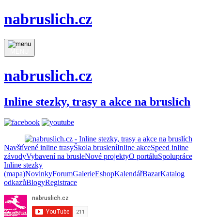
nabruslich.cz
MENU
nabruslich.cz
Inline stezky, trasy a akce na bruslích
Navštívené inline trasy
Škola bruslení
Inline akce
Speed inline
závody
Vybavení na brusle
Nové projekty
O portálu
Spolupráce
Inline stezky
(mapa)
Novinky
Forum
Galerie
Eshop
Kalendář
Bazar
Katalog
odkazů
Blogy
Registrace