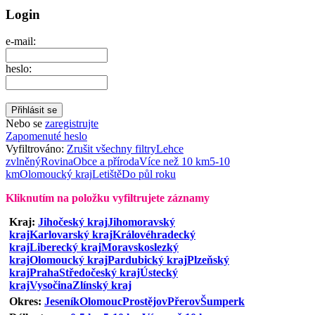
Login
e-mail:
heslo:
Nebo se
zaregistrujte
Zapomenuté heslo
Vyfiltrováno:
Zrušit všechny filtry
Lehce
zvlněný
Rovina
Obce a příroda
Více než 10 km
5-10
km
Olomoucký kraj
Letiště
Do půl roku
Kliknutím na položku vyfiltrujete záznamy
Kraj:
Jihočeský kraj
Jihomoravský
kraj
Karlovarský kraj
Královéhradecký
kraj
Liberecký kraj
Moravskoslezký
kraj
Olomoucký kraj
Pardubický kraj
Plzeňský
kraj
Praha
Středočeský kraj
Ústecký
kraj
Vysočina
Zlínský kraj
Okres:
Jeseník
Olomouc
Prostějov
Přerov
Šumperk