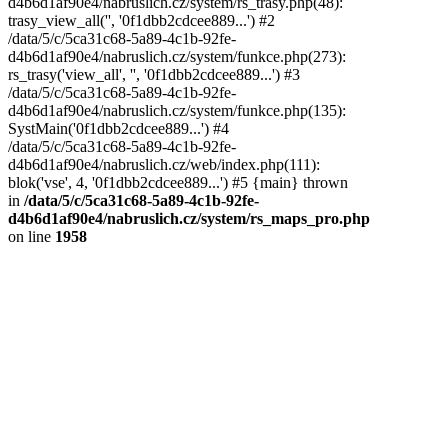
d4b6d1af90e4/nabruslich.cz/system/rs_trasy.php(48):
trasy_view_all('', '0f1dbb2cdcee889...') #2
/data/5/c/5ca31c68-5a89-4c1b-92fe-
d4b6d1af90e4/nabruslich.cz/system/funkce.php(273):
rs_trasy('view_all', '', '0f1dbb2cdcee889...') #3
/data/5/c/5ca31c68-5a89-4c1b-92fe-
d4b6d1af90e4/nabruslich.cz/system/funkce.php(135):
SystMain('0f1dbb2cdcee889...') #4
/data/5/c/5ca31c68-5a89-4c1b-92fe-
d4b6d1af90e4/nabruslich.cz/web/index.php(111):
blok('vse', 4, '0f1dbb2cdcee889...') #5 {main} thrown
in
/data/5/c/5ca31c68-5a89-4c1b-92fe-
d4b6d1af90e4/nabruslich.cz/system/rs_maps_pro.php
on line
1958