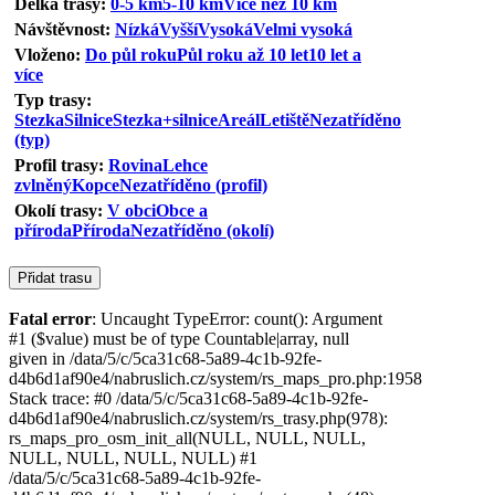
Délka trasy:
0-5 km
5-10 km
Více než 10 km
Návštěvnost:
Nízká
Vyšší
Vysoká
Velmi vysoká
Vloženo:
Do půl roku
Půl roku až 10 let
10 let a
více
Typ trasy:
Stezka
Silnice
Stezka+silnice
Areál
Letiště
Nezatříděno
(typ)
Profil trasy:
Rovina
Lehce
zvlněný
Kopce
Nezatříděno (profil)
Okolí trasy:
V obci
Obce a
příroda
Příroda
Nezatříděno (okolí)
Fatal error
: Uncaught TypeError: count(): Argument
#1 ($value) must be of type Countable|array, null
given in /data/5/c/5ca31c68-5a89-4c1b-92fe-
d4b6d1af90e4/nabruslich.cz/system/rs_maps_pro.php:1958
Stack trace: #0 /data/5/c/5ca31c68-5a89-4c1b-92fe-
d4b6d1af90e4/nabruslich.cz/system/rs_trasy.php(978):
rs_maps_pro_osm_init_all(NULL, NULL, NULL,
NULL, NULL, NULL, NULL) #1
/data/5/c/5ca31c68-5a89-4c1b-92fe-