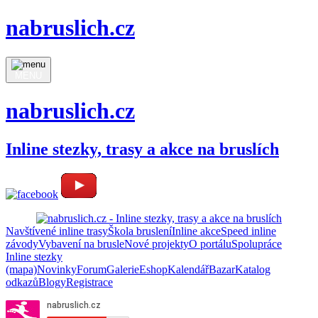
nabruslich.cz
MENU
nabruslich.cz
Inline stezky, trasy a akce na bruslích
Navštívené inline trasy
Škola bruslení
Inline akce
Speed inline
závody
Vybavení na brusle
Nové projekty
O portálu
Spolupráce
Inline stezky
(mapa)
Novinky
Forum
Galerie
Eshop
Kalendář
Bazar
Katalog
odkazů
Blogy
Registrace