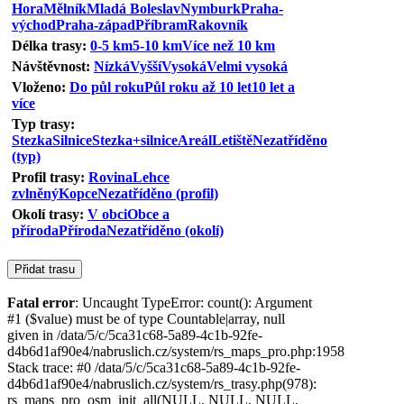
Hora
Mělník
Mladá Boleslav
Nymburk
Praha-
východ
Praha-západ
Příbram
Rakovník
Délka trasy:
0-5 km
5-10 km
Více než 10 km
Návštěvnost:
Nízká
Vyšší
Vysoká
Velmi vysoká
Vloženo:
Do půl roku
Půl roku až 10 let
10 let a
více
Typ trasy:
Stezka
Silnice
Stezka+silnice
Areál
Letiště
Nezatříděno
(typ)
Profil trasy:
Rovina
Lehce
zvlněný
Kopce
Nezatříděno (profil)
Okolí trasy:
V obci
Obce a
příroda
Příroda
Nezatříděno (okolí)
Fatal error
: Uncaught TypeError: count(): Argument
#1 ($value) must be of type Countable|array, null
given in /data/5/c/5ca31c68-5a89-4c1b-92fe-
d4b6d1af90e4/nabruslich.cz/system/rs_maps_pro.php:1958
Stack trace: #0 /data/5/c/5ca31c68-5a89-4c1b-92fe-
d4b6d1af90e4/nabruslich.cz/system/rs_trasy.php(978):
rs_maps_pro_osm_init_all(NULL, NULL, NULL,