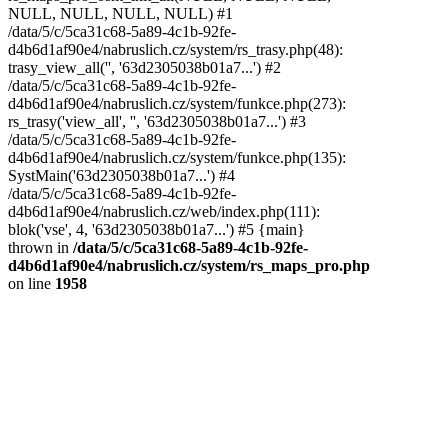
NULL, NULL, NULL, NULL) #1
/data/5/c/5ca31c68-5a89-4c1b-92fe-
d4b6d1af90e4/nabruslich.cz/system/rs_trasy.php(48):
trasy_view_all('', '63d2305038b01a7...') #2
/data/5/c/5ca31c68-5a89-4c1b-92fe-
d4b6d1af90e4/nabruslich.cz/system/funkce.php(273):
rs_trasy('view_all', '', '63d2305038b01a7...') #3
/data/5/c/5ca31c68-5a89-4c1b-92fe-
d4b6d1af90e4/nabruslich.cz/system/funkce.php(135):
SystMain('63d2305038b01a7...') #4
/data/5/c/5ca31c68-5a89-4c1b-92fe-
d4b6d1af90e4/nabruslich.cz/web/index.php(111):
blok('vse', 4, '63d2305038b01a7...') #5 {main}
thrown in
/data/5/c/5ca31c68-5a89-4c1b-92fe-
d4b6d1af90e4/nabruslich.cz/system/rs_maps_pro.php
on line
1958