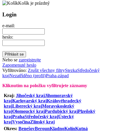
Košík je prázdný
Login
e-mail:
heslo:
Nebo se
zaregistrujte
Zapomenuté heslo
Vyfiltrováno:
Zrušit všechny filtry
Stezka
Středočeský
kraj
Nezatříděno (profil)
Praha-západ
Kliknutím na položku vyfiltrujete záznamy
Kraj:
Jihočeský kraj
Jihomoravský
kraj
Karlovarský kraj
Královéhradecký
kraj
Liberecký kraj
Moravskoslezký
kraj
Olomoucký kraj
Pardubický kraj
Plzeňský
kraj
Praha
Středočeský kraj
Ústecký
kraj
Vysočina
Zlínský kraj
Okres:
Benešov
Beroun
Kladno
Kolín
Kutná