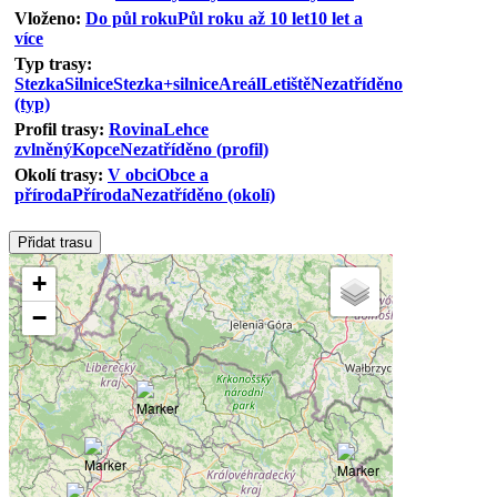
Vloženo:
Do půl roku
Půl roku až 10 let
10 let a
více
Typ trasy:
Stezka
Silnice
Stezka+silnice
Areál
Letiště
Nezatříděno
(typ)
Profil trasy:
Rovina
Lehce
zvlněný
Kopce
Nezatříděno (profil)
Okolí trasy:
V obci
Obce a
příroda
Příroda
Nezatříděno (okolí)
+
−