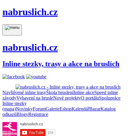
nabruslich.cz
MENU
nabruslich.cz
Inline stezky, trasy a akce na bruslích
Navštívené inline trasy
Škola bruslení
Inline akce
Speed inline
závody
Vybavení na brusle
Nové projekty
O portálu
Spolupráce
Inline stezky
(mapa)
Novinky
Forum
Galerie
Eshop
Kalendář
Bazar
Katalog
odkazů
Blogy
Registrace