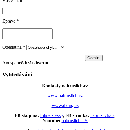
Váš e-mail
Zpráva
*
Odeslat na
*
Antispam:
8 krát deset =
Vyhledávání
Kontakty nabruslich.cz
www.nabruslich.cz
www.dxing.cz
FB skupina:
Inline stezky
,
FB stránka:
nabruslich.cz
,
Youtube:
nabruslich TV