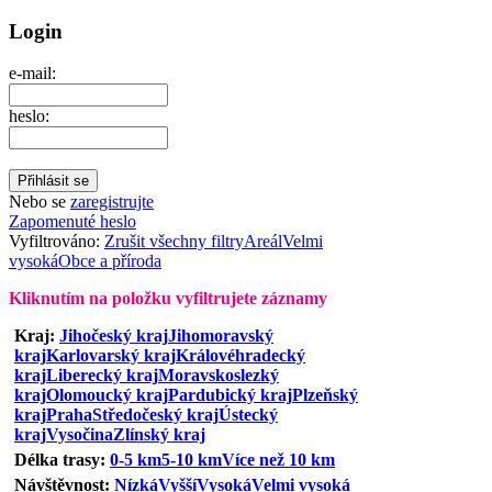
Login
e-mail:
heslo:
Nebo se
zaregistrujte
Zapomenuté heslo
Vyfiltrováno:
Zrušit všechny filtry
Areál
Velmi
vysoká
Obce a příroda
Kliknutím na položku vyfiltrujete záznamy
Kraj:
Jihočeský kraj
Jihomoravský
kraj
Karlovarský kraj
Královéhradecký
kraj
Liberecký kraj
Moravskoslezký
kraj
Olomoucký kraj
Pardubický kraj
Plzeňský
kraj
Praha
Středočeský kraj
Ústecký
kraj
Vysočina
Zlínský kraj
Délka trasy:
0-5 km
5-10 km
Více než 10 km
Návštěvnost:
Nízká
Vyšší
Vysoká
Velmi vysoká