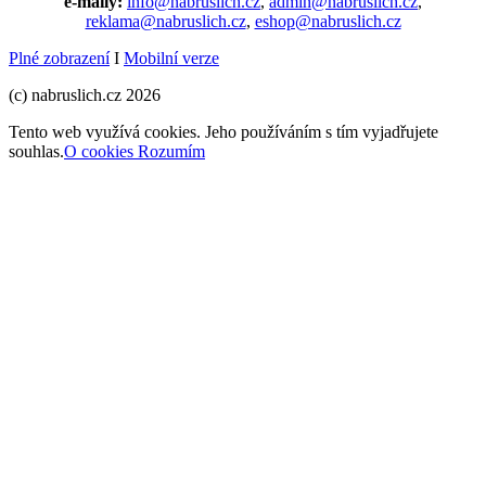
e-maily:
info@nabruslich.cz
,
admin@nabruslich.cz
,
reklama@nabruslich.cz
,
eshop@nabruslich.cz
Plné zobrazení
I
Mobilní verze
(c) nabruslich.cz 2026
Tento web využívá cookies. Jeho používáním s tím vyjadřujete
souhlas.
O cookies
Rozumím