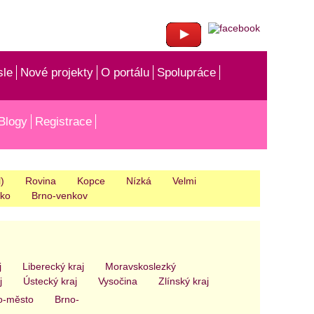
sle
Nové projekty
O portálu
Spolupráce
Blogy
Registrace
)
Rovina
Kopce
Nízká
Velmi
sko
Brno-venkov
j
Liberecký kraj
Moravskoslezký
j
Ústecký kraj
Vysočina
Zlínský kraj
o-město
Brno-