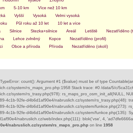
 km
5-10 km
Více než 10 km
zká
Vyšší
Vysoká
Velmi vysoká
roku
Půl roku až 10 let
10 let a více
a
Silnice
Stezka+silnice
Areál
Letiště
Nezatříděno (
na
Lehce zvlněný
Kopce
Nezatříděno (profil)
ci
Obce a příroda
Příroda
Nezatříděno (okolí)
TypeError: count(): Argument #1 ($value) must be of type Countable|ar
ch.cz/system/rs_maps_pro.php:1958 Stack trace: #0 /data/5/c/5ca31
ich.cz/system/rs_trasy.php(978): rs_maps_pro_osm_init_all(NULL, 
89-4c1b-92fe-d4b6d1af90e4/nabruslich.cz/system/rs_trasy.php(48): tras
9-4c1b-92fe-d4b6d1af90e4/nabruslich.cz/system/funkce.php(273): rs_tra
89-4c1b-92fe-d4b6d1af90e4/nabruslich.cz/system/funkce.php(135): Sys
af90e4/nabruslich.cz/web/index.php(111): blok('vse', 4, 'ad7dfe6666ae
0e4/nabruslich.cz/system/rs_maps_pro.php
on line
1958