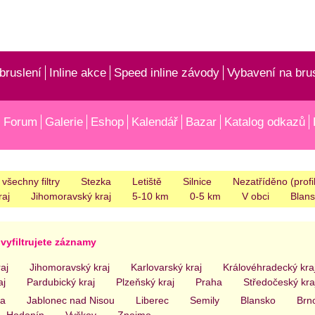
bruslení
Inline akce
Speed inline závody
Vybavení na bru
Forum
Galerie
Eshop
Kalendář
Bazar
Katalog odkazů
 všechny filtry
Stezka
Letiště
Silnice
Nezatříděno (profil
raj
Jihomoravský kraj
5-10 km
0-5 km
V obci
Blan
vyfiltrujete záznamy
aj
Jihomoravský kraj
Karlovarský kraj
Královéhradecký kra
aj
Pardubický kraj
Plzeňský kraj
Praha
Středočeský kra
pa
Jablonec nad Nisou
Liberec
Semily
Blansko
Brn
Hodonín
Vyškov
Znojmo