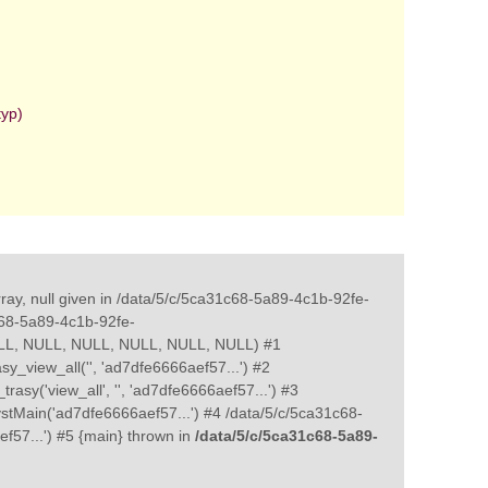
typ)
ray, null given in /data/5/c/5ca31c68-5a89-4c1b-92fe-
c68-5a89-4c1b-92fe-
NULL, NULL, NULL, NULL, NULL, NULL) #1
y_view_all('', 'ad7dfe6666aef57...') #2
sy('view_all', '', 'ad7dfe6666aef57...') #3
tMain('ad7dfe6666aef57...') #4 /data/5/c/5ca31c68-
f57...') #5 {main} thrown in
/data/5/c/5ca31c68-5a89-