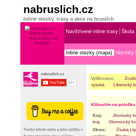
nabruslich.cz
Inline stezky, trasy a akce na bruslích
Navštívené inline trasy
Škola 
Inline stezky (mapa)
Novinky
Vyfiltrováno:
Zrušit
vysoká
Liberecký k
Kliknutím na položku 
Kraj:
Jihočeský kr
kraj
Olomoucký kr
Okres:
Česká Lí
Tvorbu tohoto webu a jeho údržbu v
venkov
Břeclav