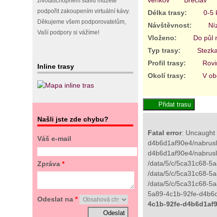
životaschopném stavu můžete
podpořit zakoupením virtuální kávy.
Délka trasy:
0-5
Děkujeme všem podporovatelům,
Návštěvnost:
Ní
Vaší podpory si vážíme!
Vloženo:
Do půl 
Typ trasy:
Stezk
Profil trasy:
Rovi
Inline trasy
Okolí trasy:
V ob
Našli jste zde chybu?
Fatal error
: Uncaught 
Váš e-mail
d4b6d1af90e4/nabrusli
d4b6d1af90e4/nabrusl
/data/5/c/5ca31c68-5a
Zpráva
*
/data/5/c/5ca31c68-5a8
/data/5/c/5ca31c68-5a
5a89-4c1b-92fe-d4b6d1
Odeslat na
*
4c1b-92fe-d4b6d1af9