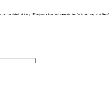
oupením virtuální kávy. Děkujeme všem podporovatelům, Vaší podpory si vážíme!