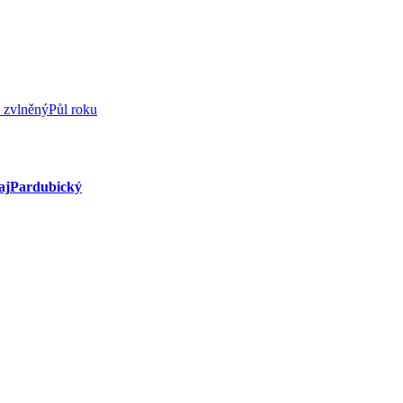
 zvlněný
Půl roku
aj
Pardubický