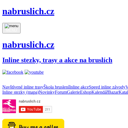
nabruslich.cz
MENU
nabruslich.cz
Inline stezky, trasy a akce na bruslích
Navštívené inline trasy
Škola bruslení
Inline akce
Speed inline závody
V
Inline stezky (mapa)
Novinky
Forum
Galerie
Eshop
Kalendář
Bazar
Kata