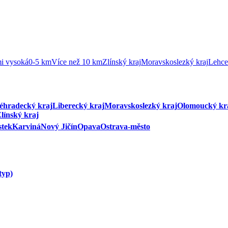
i vysoká
0-5 km
Více než 10 km
Zlínský kraj
Moravskoslezký kraj
Lehce
éhradecký kraj
Liberecký kraj
Moravskoslezký kraj
Olomoucký kr
línský kraj
stek
Karviná
Nový Jičín
Opava
Ostrava-město
typ)