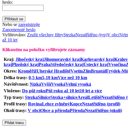
heslo:
Nebo se
zaregistrujte
Zapomenuté heslo
Vyfiltrováno:
Zrušit všechny filtry
Stezka
Nezatříděno (typ)
V obci
Velm
až 10 let
Kliknutím na položku vyfiltrujete záznamy
Kraj:
Jihočeský kraj
Jihomoravský kraj
Karlovarský kraj
Králov
kraj
Plzeňský kraj
Praha
Středočeský kraj
Ústecký kraj
Vysočina
Z
Okres:
Kroměříž
Uherské Hradiště
Vsetín
Zlín
Bruntál
Frýdek-Mí
Délka trasy:
0-5 km
5-10 km
Více než 10 km
Návštěvnost:
Nízká
Vyšší
Vysoká
Velmi vysoká
Vloženo:
Do půl roku
Půl roku až 10 let
10 let a více
Typ trasy:
Stezka
Silnice
Stezka+silnice
Areál
Letiště
Nezatříděno (
Profil trasy:
Rovina
Lehce zvlněný
Kopce
Nezatříděno (profil)
Okolí trasy:
V obci
Obce a příroda
Příroda
Nezatříděno (okolí)