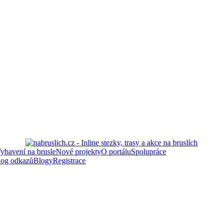
ybavení na brusle
Nové projekty
O portálu
Spolupráce
log odkazů
Blogy
Registrace