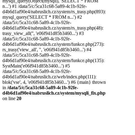
mysqli_query(Object(mysqli), 'SELECT * FROM
n...') #1 /data/5/c/5ca31c68-5a89-4c1b-92fe-
d4b6d1af90e4/nabruslich.cz/system/rs_trasy.php(893):
mysql_query('SELECT * FROM n...') #2
/data/5/c/5ca31c68-5a89-4c1b-92fe-
d4b6d1af90e4/nabruslich.cz/system/rs_trasy.php(48):
trasy_view_all('', 'e06f941d85b3460...') #3
/data/5/c/5ca31c68-5a89-4c1b-92fe-
d4b6d1af90e4/nabruslich.cz/system/funkce.php(273):
rs_trasy('view_all', '', 'e06f941d85b3460...') #4
/data/5/c/5ca31c68-5a89-4c1b-92fe-
d4b6d1af90e4/nabruslich.cz/system/funkce.php(135):
SystMain('e06f941d85b3460...') #5
/data/5/c/5ca31c68-5a89-4c1b-92fe-
d4b6d1af90e4/nabruslich.cz/web/index.php(111):
blok('vse', 4, 'e06f941d85b3460...') #6 {main} thrown
in
/data/5/c/5ca31c68-5a89-4c1b-92fe-
d4b6d1af90e4/nabruslich.cz/system/mysqli_fix.php
on line
20