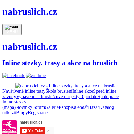
nabruslich.cz
MENU
nabruslich.cz
Inline stezky, trasy a akce na bruslích
Navštívené inline trasy
Škola bruslení
Inline akce
Speed inline
závody
Vybavení na brusle
Nové projekty
O portálu
Spolupráce
Inline stezky
(mapa)
Novinky
Forum
Galerie
Eshop
Kalendář
Bazar
Katalog
odkazů
Blogy
Registrace