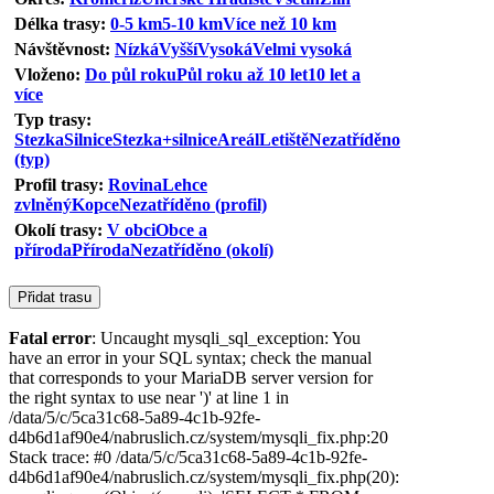
Délka trasy:
0-5 km
5-10 km
Více než 10 km
Návštěvnost:
Nízká
Vyšší
Vysoká
Velmi vysoká
Vloženo:
Do půl roku
Půl roku až 10 let
10 let a
více
Typ trasy:
Stezka
Silnice
Stezka+silnice
Areál
Letiště
Nezatříděno
(typ)
Profil trasy:
Rovina
Lehce
zvlněný
Kopce
Nezatříděno (profil)
Okolí trasy:
V obci
Obce a
příroda
Příroda
Nezatříděno (okolí)
Fatal error
: Uncaught mysqli_sql_exception: You
have an error in your SQL syntax; check the manual
that corresponds to your MariaDB server version for
the right syntax to use near ')' at line 1 in
/data/5/c/5ca31c68-5a89-4c1b-92fe-
d4b6d1af90e4/nabruslich.cz/system/mysqli_fix.php:20
Stack trace: #0 /data/5/c/5ca31c68-5a89-4c1b-92fe-
d4b6d1af90e4/nabruslich.cz/system/mysqli_fix.php(20):