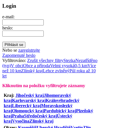
Login
e-mail:
heslo:
Nebo se
zaregistrujte
Zapomenuté heslo
Vyfiltrováno:
Zrušit všechny filtry
Stezka
Nezatříděno
(typ)
V obci
Obce a příroda
Velmi vysoká
0-5 km
Více
než 10 km
Zlínský kraj
Lehce zvlněný
Půl roku až 10
let
Kliknutím na položku vyfiltrujete záznamy
Kraj:
Jihočeský kraj
Jihomoravský
kraj
Karlovarský kraj
Královéhradecký
kraj
Liberecký kraj
Moravskoslezký
kraj
Olomoucký kraj
Pardubický kraj
Plzeňský
kraj
Praha
Středočeský kraj
Ústecký
kraj
Vysočina
Zlínský kraj
Okres:
Kroměříž
Uherské Hradiště
Vsetín
Zlín