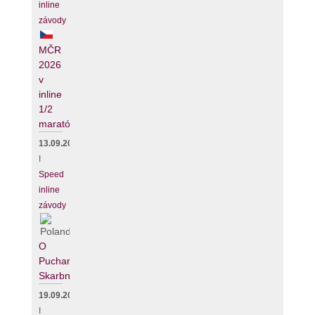
inline
závody
MČR
2026
v
inline
1/2
maratónu
13.09.2026
I
Speed
inline
závody
O
Puchar
Skarbnika
19.09.2026
I