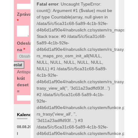
Fatal error
: Uncaught TypeError:
count(): Argument #1 ($value) must be
Zpráva
of type Countable|array, null given in
*
/data/5/c/5ca31c68-5a89-4c1b-92fe-
d4b6d1af90e4/nabruslich.cz/system/rs_maps_pro.
Stack trace: #0 /data/5/c/5ca31c68-
5a89-4c1b-92fe-
Odeslat
d4b6d1af90e4/nabruslich.cz/system/rs_trasy.php(97
na
*
rs_maps_pro_osm_init_all(NULL,
NULL, NULL, NULL, NULL, NULL,
NULL) #1 /data/5/c/5ca31c68-5a89-
Antispam:
8
4c1b-92fe-
krát
d4b6d1af90e4/nabruslich.cz/system/rs_trasy.php(48
deset
trasy_view_all('', '3d11a23adffd93f...')
=
#2 /data/5/c/5ca31c68-5a89-4c1b-
92fe-
d4b6d1af90e4/nabruslich.cz/system/funkce.php(273
rs_trasy('view_all', '',
Kalendář
'3d11a23adffd93f...') #3
/data/5/c/5ca31c68-5a89-4c1b-92fe-
08.08.2026
d4b6d1af90e4/nabruslich.cz/system/funkce.php(135
I