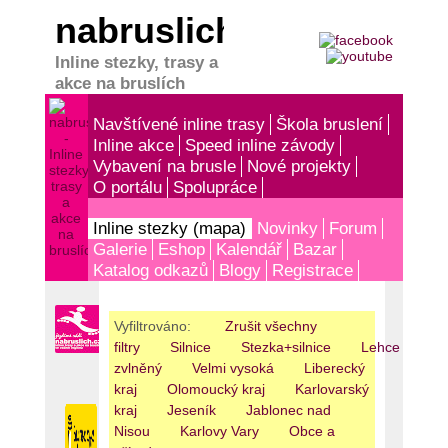
nabruslich.cz
Inline stezky, trasy a
akce na bruslích
Navštívené inline trasy
Škola bruslení
Inline akce
Speed inline závody
Vybavení na brusle
Nové projekty
O portálu
Spolupráce
Inline stezky (mapa)
Novinky
Forum
Galerie
Eshop
Kalendář
Bazar
Katalog odkazů
Blogy
Registrace
Vyfiltrováno:
Zrušit všechny
filtry
Silnice
Stezka+silnice
Lehce
zvlněný
Velmi vysoká
Liberecký
kraj
Olomoucký kraj
Karlovarský
kraj
Jeseník
Jablonec nad
Nisou
Karlovy Vary
Obce a