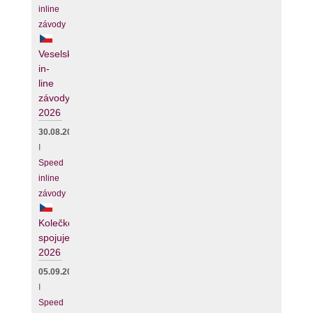
inline
závody
Veselské
in-
line
závody
2026
30.08.2026
I
Speed
inline
závody
Kolečko
spojuje
2026
05.09.2026
I
Speed