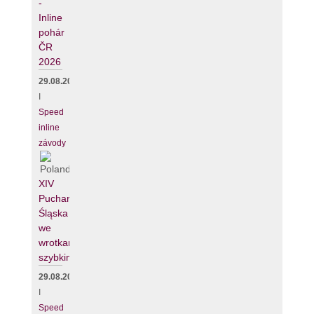
-
Inline
pohár
ČR
2026
29.08.2026
I
Speed
inline
závody
XIV
Puchar
Śląska
we
wrotkarstwie
szybkim
29.08.2026
I
Speed