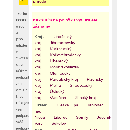
příroda
Tvorbu
Kliknutím na položku vyfiltrujete
tohoto
záznamy
webu
a
Kraj:
Jihočeský
jeho
kraj
Jihomoravský
údržbu
kraj
Karlovarský
v
kraj
Královéhradecký
životaschopném
kraj
Liberecký
stavu
kraj
Moravskoslezký
můžete
kraj
Olomoucký
podpořit
kraj
Pardubický kraj
Plzeňský
zakoupením
kraj
Praha
Středočeský
virtuální
kraj
Ústecký
kávy.
kraj
Vysočina
Zlínský kraj
Děkujeme
Okres:
Česká Lípa
Jablonec
všem
nad
podporovatelům,
Nisou
Liberec
Semily
Jeseník
Olom
Vaší
Vary
Sokolov
podpory