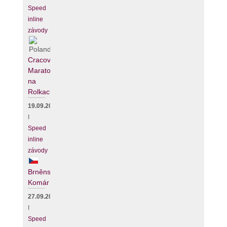
Speed
inline
závody
Cracovia
Maraton
na
Rolkach
19.09.2026
I
Speed
inline
závody
Brněnský
Komár
27.09.2026
I
Speed