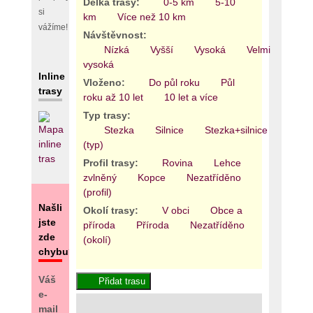
Délka trasy:
0-5 km
5-10
si
km
Více než 10 km
vážíme!
Návštěvnost:
Nízká
Vyšší
Vysoká
Velmi
vysoká
Inline
Vloženo:
Do půl roku
Půl
trasy
roku až 10 let
10 let a více
Typ trasy:
Stezka
Silnice
Stezka+silnice
Areál
(typ)
Profil trasy:
Rovina
Lehce
zvlněný
Kopce
Nezatříděno
(profil)
Našli
Okolí trasy:
V obci
Obce a
jste
příroda
Příroda
Nezatříděno
zde
(okolí)
chybu?
Váš
e-
mail