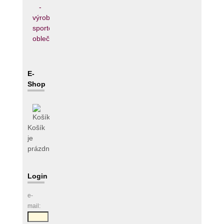
E-
Shop
Košík
je
prázdný
Login
e-
mail: