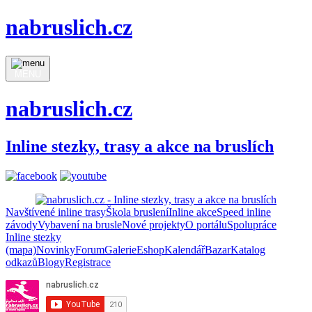
nabruslich.cz
MENU
nabruslich.cz
Inline stezky, trasy a akce na bruslích
Navštívené inline trasy
Škola bruslení
Inline akce
Speed inline
závody
Vybavení na brusle
Nové projekty
O portálu
Spolupráce
Inline stezky
(mapa)
Novinky
Forum
Galerie
Eshop
Kalendář
Bazar
Katalog
odkazů
Blogy
Registrace