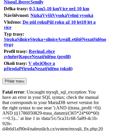
Nisou
Liberec
Semily
Délka trasy:
0-5 km
5-10 km
Více než 10 km
Návštěvnost:
Nízká
Vyšší
Vysoká
Velmi vysoká
Vloženo:
Do půl roku
Půl roku až 10 let
10 let a
více
Typ trasy:
Stezka
Silnice
Stezka+silnice
Areál
Letiště
Nezatříděno
(typ)
Profil trasy:
Rovina
Lehce
zvlněný
Kopce
Nezatříděno (profil)
Okolí trasy:
V obci
Obce a
příroda
Příroda
Nezatříděno (okolí)
Fatal error
: Uncaught mysqli_sql_exception: You
have an error in your SQL syntax; check the manual
that corresponds to your MariaDB server version for
the right syntax to use near ') AND ((trasa_profil =0))
AND (((1786050829-trasa_datum)/(365*24*60*60)
<=0.5)...' at line 1 in /data/5/c/5ca31c68-5a89-4c1b-
92fe-
d4b6d1af90e4/nabruslich.cz/system/mysqli_fix.php:20