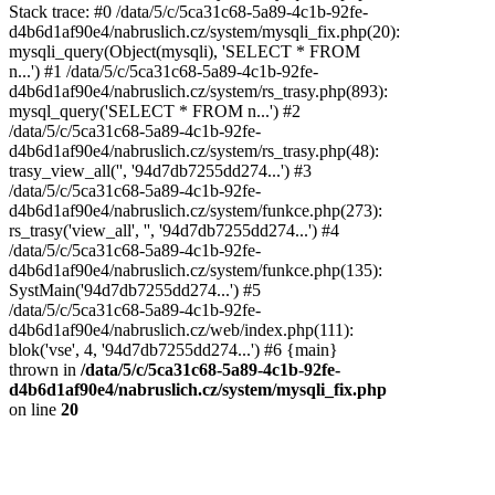
Stack trace: #0 /data/5/c/5ca31c68-5a89-4c1b-92fe-
d4b6d1af90e4/nabruslich.cz/system/mysqli_fix.php(20):
mysqli_query(Object(mysqli), 'SELECT * FROM
n...') #1 /data/5/c/5ca31c68-5a89-4c1b-92fe-
d4b6d1af90e4/nabruslich.cz/system/rs_trasy.php(893):
mysql_query('SELECT * FROM n...') #2
/data/5/c/5ca31c68-5a89-4c1b-92fe-
d4b6d1af90e4/nabruslich.cz/system/rs_trasy.php(48):
trasy_view_all('', '94d7db7255dd274...') #3
/data/5/c/5ca31c68-5a89-4c1b-92fe-
d4b6d1af90e4/nabruslich.cz/system/funkce.php(273):
rs_trasy('view_all', '', '94d7db7255dd274...') #4
/data/5/c/5ca31c68-5a89-4c1b-92fe-
d4b6d1af90e4/nabruslich.cz/system/funkce.php(135):
SystMain('94d7db7255dd274...') #5
/data/5/c/5ca31c68-5a89-4c1b-92fe-
d4b6d1af90e4/nabruslich.cz/web/index.php(111):
blok('vse', 4, '94d7db7255dd274...') #6 {main}
thrown in
/data/5/c/5ca31c68-5a89-4c1b-92fe-
d4b6d1af90e4/nabruslich.cz/system/mysqli_fix.php
on line
20