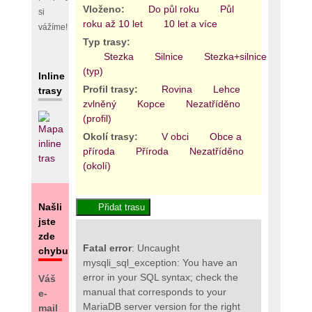
Vloženo:
Do půl roku
Půl
si
roku až 10 let
10 let a více
vážíme!
Typ trasy:
Stezka
Silnice
Stezka+silnice
Areál
(typ)
Inline
Profil trasy:
Rovina
Lehce
trasy
zvlněný
Kopce
Nezatříděno
(profil)
Okolí trasy:
V obci
Obce a
příroda
Příroda
Nezatříděno
(okolí)
Našli
jste
zde
Fatal error
: Uncaught
chybu?
mysqli_sql_exception: You have an
error in your SQL syntax; check the
Váš
manual that corresponds to your
e-
MariaDB server version for the right
mail