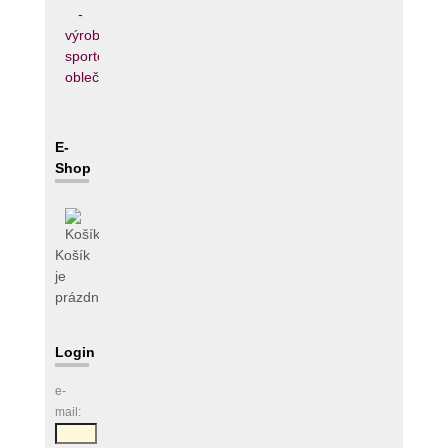
E-
Shop
Košík
je
prázdný
Login
e-
mail: