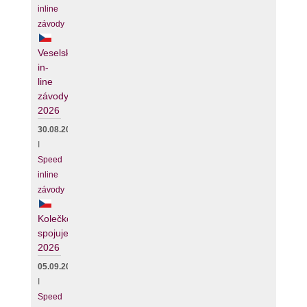
inline
závody
Veselské
in-
line
závody
2026
30.08.2026
I
Speed
inline
závody
Kolečko
spojuje
2026
05.09.2026
I
Speed