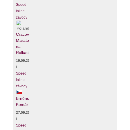
Speed
inline
závody
Cracovia
Maraton
na
Rolkach
19.09.2026
I
Speed
inline
závody
Brněnský
Komár
27.09.2026
I
Speed