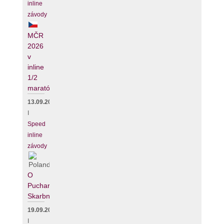
inline
závody
MČR
2026
v
inline
1/2
maratónu
13.09.2026
I
Speed
inline
závody
O
Puchar
Skarbnika
19.09.2026
I