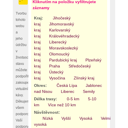
Kliknutím na položku vyfiltrujete
záznamy
Tvorbu
Kraj:
Jihočeský
tohoto
kraj
Jihomoravský
webu
kraj
Karlovarský
a
kraj
Královéhradecký
jeho
kraj
Liberecký
údržbu
kraj
Moravskoslezký
v
kraj
Olomoucký
životaschopném
kraj
Pardubický kraj
Plzeňský
stavu
kraj
Praha
Středočeský
můžete
kraj
Ústecký
podpořit
kraj
Vysočina
Zlínský kraj
zakoupením
Okres:
Česká Lípa
Jablonec
virtuální
nad Nisou
Liberec
Semily
kávy.
Délka trasy:
0-5 km
5-10
Děkujeme
km
Více než 10 km
všem
Návštěvnost:
podporovatelům,
Nízká
Vyšší
Vysoká
Velmi
Vaší
vysoká
podpory