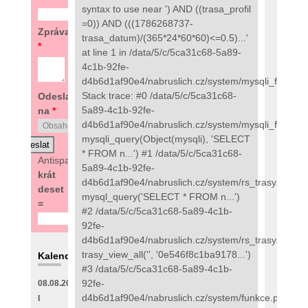
syntax to use near ') AND ((trasa_profil
=0)) AND (((1786268737-
Zpráva
trasa_datum)/(365*24*60*60)<=0.5)...'
*
at line 1 in /data/5/c/5ca31c68-5a89-
4c1b-92fe-
d4b6d1af90e4/nabruslich.cz/system/mysqli_fix.php:
Stack trace: #0 /data/5/c/5ca31c68-
Odeslat
5a89-4c1b-92fe-
na
*
d4b6d1af90e4/nabruslich.cz/system/mysqli_fix.php(
mysqli_query(Object(mysqli), 'SELECT
* FROM n...') #1 /data/5/c/5ca31c68-
Antispam:
9
5a89-4c1b-92fe-
krát
d4b6d1af90e4/nabruslich.cz/system/rs_trasy.php(89
deset
mysql_query('SELECT * FROM n...')
=
#2 /data/5/c/5ca31c68-5a89-4c1b-
92fe-
d4b6d1af90e4/nabruslich.cz/system/rs_trasy.php(48
trasy_view_all('', '0e546f8c1ba9178...')
Kalendář
#3 /data/5/c/5ca31c68-5a89-4c1b-
92fe-
08.08.2026
d4b6d1af90e4/nabruslich.cz/system/funkce.php(273
I