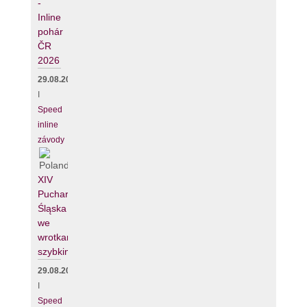
-
Inline
pohár
ČR
2026
29.08.2026
I
Speed
inline
závody
XIV
Puchar
Śląska
we
wrotkarstwie
szybkim
29.08.2026
I
Speed