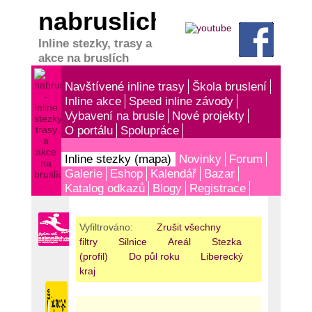
nabruslich.cz
Inline stezky, trasy a
akce na bruslích
Navštívené inline trasy
Škola bruslení
Inline akce
Speed inline závody
Vybavení na brusle
Nové projekty
O portálu
Spolupráce
Inline stezky (mapa)
Novinky
Forum
Galerie
Eshop
Kalendář
Bazar
Katalog odkazů
Blogy
Registrace
Vyfiltrováno:
Zrušit všechny
filtry
Silnice
Areál
Stezka
Nezat
(profil)
Do půl roku
Liberecký
kraj