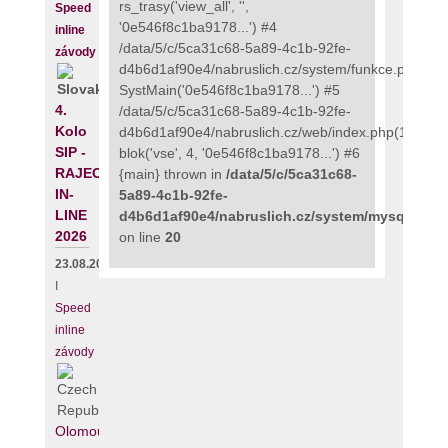
rs_trasy('view_all', '',
Speed
'0e546f8c1ba9178...') #4
inline
/data/5/c/5ca31c68-5a89-4c1b-92fe-
závody
d4b6d1af90e4/nabruslich.cz/system/funkce.php(135
SystMain('0e546f8c1ba9178...') #5
4.
/data/5/c/5ca31c68-5a89-4c1b-92fe-
Kolo
d4b6d1af90e4/nabruslich.cz/web/index.php(111):
SIP -
blok('vse', 4, '0e546f8c1ba9178...') #6
RAJECKÝ
{main} thrown in
/data/5/c/5ca31c68-
IN-
5a89-4c1b-92fe-
LINE
d4b6d1af90e4/nabruslich.cz/system/mysqli_fix.
2026
on line
20
23.08.2026
I
Speed
inline
závody
Olomouc