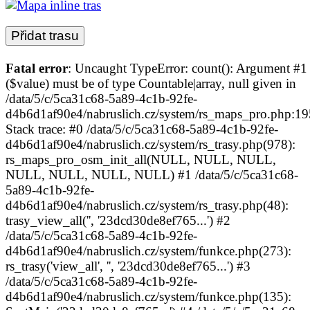
Fatal error
: Uncaught TypeError: count(): Argument #1
($value) must be of type Countable|array, null given in
/data/5/c/5ca31c68-5a89-4c1b-92fe-
d4b6d1af90e4/nabruslich.cz/system/rs_maps_pro.php:1
Stack trace: #0 /data/5/c/5ca31c68-5a89-4c1b-92fe-
d4b6d1af90e4/nabruslich.cz/system/rs_trasy.php(978):
rs_maps_pro_osm_init_all(NULL, NULL, NULL,
NULL, NULL, NULL, NULL) #1 /data/5/c/5ca31c68-
5a89-4c1b-92fe-
d4b6d1af90e4/nabruslich.cz/system/rs_trasy.php(48):
trasy_view_all('', '23dcd30de8ef765...') #2
/data/5/c/5ca31c68-5a89-4c1b-92fe-
d4b6d1af90e4/nabruslich.cz/system/funkce.php(273):
rs_trasy('view_all', '', '23dcd30de8ef765...') #3
/data/5/c/5ca31c68-5a89-4c1b-92fe-
d4b6d1af90e4/nabruslich.cz/system/funkce.php(135):