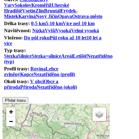
Vary
Sokolov
Kroměříž
Uherské
Hradiště
Vsetín
Zlín
Bruntál
Frýdek-
Místek
Karviná
Nový Jičín
Opava
Ostrava-město
Délka trasy:
0-5 km
5-10 km
Více než 10 km
Návštěvnost:
Nízká
Vyšší
Vysoká
Velmi vysoká
Vloženo:
Do půl roku
Půl roku až 10 let
10 let a
více
Typ trasy:
Stezka
Silnice
Stezka+silnice
Areál
Letiště
Nezatříděno
(typ)
Profil trasy:
Rovina
Lehce
zvlněný
Kopce
Nezatříděno (profil)
Okolí trasy:
V obci
Obce a
příroda
Příroda
Nezatříděno (okolí)
+
−