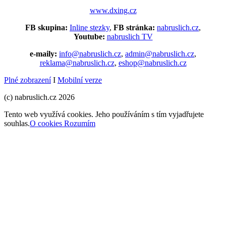
www.dxing.cz
FB skupina:
Inline stezky
,
FB stránka:
nabruslich.cz
,
Youtube:
nabruslich TV
e-maily:
info@nabruslich.cz
,
admin@nabruslich.cz
,
reklama@nabruslich.cz
,
eshop@nabruslich.cz
Plné zobrazení
I
Mobilní verze
(c) nabruslich.cz 2026
Tento web využívá cookies. Jeho používáním s tím vyjadřujete
souhlas.
O cookies
Rozumím