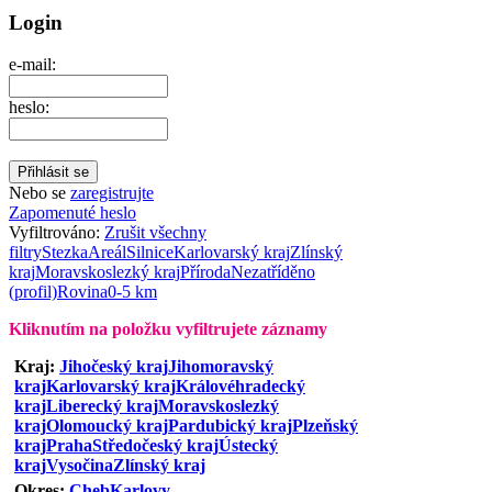
Login
e-mail:
heslo:
Nebo se
zaregistrujte
Zapomenuté heslo
Vyfiltrováno:
Zrušit všechny
filtry
Stezka
Areál
Silnice
Karlovarský kraj
Zlínský
kraj
Moravskoslezký kraj
Příroda
Nezatříděno
(profil)
Rovina
0-5 km
Kliknutím na položku vyfiltrujete záznamy
Kraj:
Jihočeský kraj
Jihomoravský
kraj
Karlovarský kraj
Královéhradecký
kraj
Liberecký kraj
Moravskoslezký
kraj
Olomoucký kraj
Pardubický kraj
Plzeňský
kraj
Praha
Středočeský kraj
Ústecký
kraj
Vysočina
Zlínský kraj
Okres:
Cheb
Karlovy