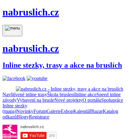
nabruslich.cz
MENU
nabruslich.cz
Inline stezky, trasy a akce na bruslích
Navštívené inline trasy
Škola bruslení
Inline akce
Speed inline
závody
Vybavení na brusle
Nové projekty
O portálu
Spolupráce
Inline stezky
(mapa)
Novinky
Forum
Galerie
Eshop
Kalendář
Bazar
Katalog
odkazů
Blogy
Registrace