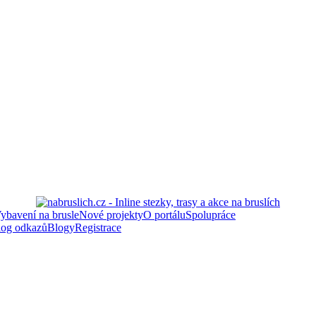
ybavení na brusle
Nové projekty
O portálu
Spolupráce
log odkazů
Blogy
Registrace