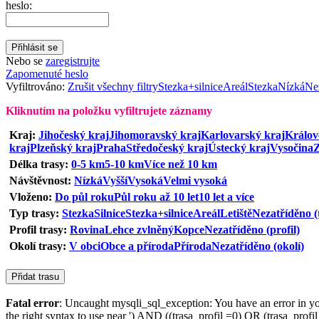
heslo:
Nebo se
zaregistrujte
Zapomenuté heslo
Vyfiltrováno:
Zrušit všechny filtry
Stezka+silnice
Areál
Stezka
Nízká
Nez
Kliknutím na položku vyfiltrujete záznamy
Kraj:
Jihočeský kraj
Jihomoravský kraj
Karlovarský kraj
Králov
kraj
Plzeňský kraj
Praha
Středočeský kraj
Ústecký kraj
Vysočina
Z
Délka trasy:
0-5 km
5-10 km
Více než 10 km
Návštěvnost:
Nízká
Vyšší
Vysoká
Velmi vysoká
Vloženo:
Do půl roku
Půl roku až 10 let
10 let a více
Typ trasy:
Stezka
Silnice
Stezka+silnice
Areál
Letiště
Nezatříděno (
Profil trasy:
Rovina
Lehce zvlněný
Kopce
Nezatříděno (profil)
Okolí trasy:
V obci
Obce a příroda
Příroda
Nezatříděno (okolí)
Fatal error
: Uncaught mysqli_sql_exception: You have an error in y
the right syntax to use near ') AND ((trasa_profil =0) OR (trasa_prof