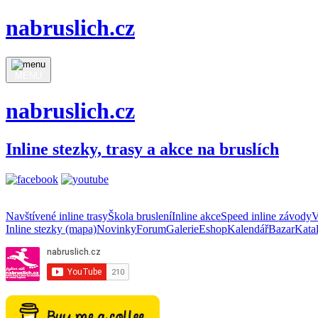
nabruslich.cz
MENU
nabruslich.cz
Inline stezky, trasy a akce na bruslích
Navštívené inline trasy
Škola bruslení
Inline akce
Speed inline závody
V
Inline stezky (mapa)
Novinky
Forum
Galerie
Eshop
Kalendář
Bazar
Kata