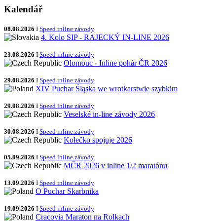
Kalendář
08.08.2026
I
Speed inline závody
4. Kolo SIP - RAJECKÝ IN-LINE 2026
23.08.2026
I
Speed inline závody
Olomouc - Inline pohár ČR 2026
29.08.2026
I
Speed inline závody
XIV Puchar Śląska we wrotkarstwie szybkim
29.08.2026
I
Speed inline závody
Veselské in-line závody 2026
30.08.2026
I
Speed inline závody
Kolečko spojuje 2026
05.09.2026
I
Speed inline závody
MČR 2026 v inline 1/2 maratónu
13.09.2026
I
Speed inline závody
O Puchar Skarbnika
19.09.2026
I
Speed inline závody
Cracovia Maraton na Rolkach