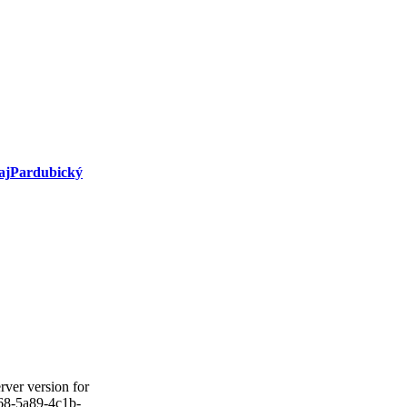
aj
Pardubický
ver version for
1c68-5a89-4c1b-