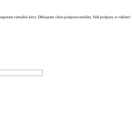
oupením virtuální kávy. Děkujeme všem podporovatelům, Vaší podpory si vážíme!