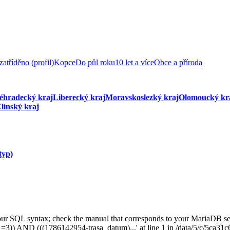
atříděno (profil)
Kopce
Do půl roku
10 let a více
Obce a příroda
éhradecký kraj
Liberecký kraj
Moravskoslezký kraj
Olomoucký kr
línský kraj
typ)
our SQL syntax; check the manual that corresponds to your MariaDB ser
il =3)) AND (((1786142954-trasa_datum)...' at line 1 in /data/5/c/5ca3