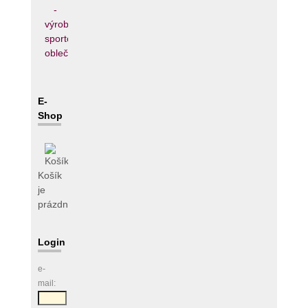
E-
Shop
Košík
je
prázdný
Login
e-
mail: