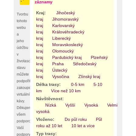
záznamy
Kraj:
Jihočeský
Tvorbu
kraj
Jihomoravský
tohoto
kraj
Karlovarský
webu
kraj
Královéhradecký
a
kraj
Liberecký
jeho
kraj
Moravskoslezký
údržbu
kraj
Olomoucký
v
kraj
Pardubický kraj
Plzeňský
životaschopném
kraj
Praha
Středočeský
stavu
kraj
Ústecký
můžete
kraj
Vysočina
Zlínský kraj
podpořit
Délka trasy:
0-5 km
5-10
zakoupením
km
Více než 10 km
virtuální
Návštěvnost:
kávy.
Nízká
Vyšší
Vysoká
Velmi
Děkujeme
vysoká
všem
Vloženo:
Do půl roku
Půl
podporovatelům,
roku až 10 let
10 let a více
Vaší
Typ trasy:
podpory