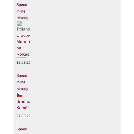
Speed
inline
závody
Cracovia
Maraton
na
Rolkach
19.09.2026
I
Speed
inline
závody
Brněnský
Komár
27.09.2026
I
Speed