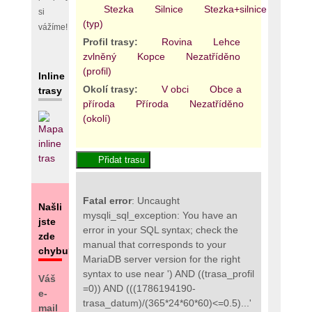
Stezka
Silnice
Stezka+silnice
Areál
si
(typ)
vážíme!
Profil trasy:
Rovina
Lehce
zvlněný
Kopce
Nezatříděno
(profil)
Inline
Okolí trasy:
V obci
Obce a
trasy
příroda
Příroda
Nezatříděno
(okolí)
Fatal error
: Uncaught
Našli
mysqli_sql_exception: You have an
jste
error in your SQL syntax; check the
zde
manual that corresponds to your
chybu?
MariaDB server version for the right
syntax to use near ') AND ((trasa_profil
Váš
=0)) AND (((1786194190-
e-
trasa_datum)/(365*24*60*60)<=0.5)...'
mail