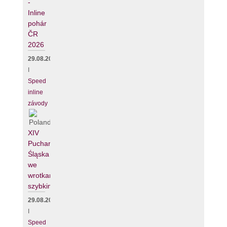
-
Inline
pohár
ČR
2026
29.08.2026
I
Speed
inline
závody
XIV
Puchar
Śląska
we
wrotkarstwie
szybkim
29.08.2026
I
Speed