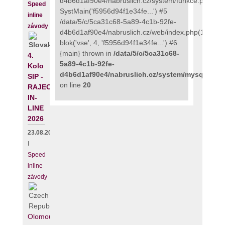
d4b6d1af90e4/nabruslich.cz/system/funkce.php(135
Speed
SystMain('f5956d94f1e34fe...') #5
inline
/data/5/c/5ca31c68-5a89-4c1b-92fe-
závody
d4b6d1af90e4/nabruslich.cz/web/index.php(111):
blok('vse', 4, 'f5956d94f1e34fe...') #6
{main} thrown in
/data/5/c/5ca31c68-
4.
5a89-4c1b-92fe-
Kolo
d4b6d1af90e4/nabruslich.cz/system/mysqli_fix.
SIP -
on line
20
RAJECKÝ
IN-
LINE
2026
23.08.2026
I
Speed
inline
závody
Olomouc