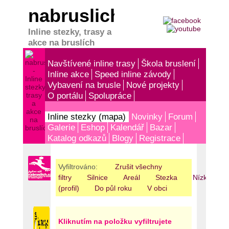
nabruslich.cz
Inline stezky, trasy a
akce na bruslích
Navštívené inline trasy
Škola bruslení
Inline akce
Speed inline závody
Vybavení na brusle
Nové projekty
O portálu
Spolupráce
Inline stezky (mapa)
Novinky
Forum
Galerie
Eshop
Kalendář
Bazar
Katalog odkazů
Blogy
Registrace
Vyfiltrováno:
Zrušit všechny
filtry
Silnice
Areál
Stezka
Nízká
(profil)
Do půl roku
V obci
Kliknutím na položku vyfiltrujete