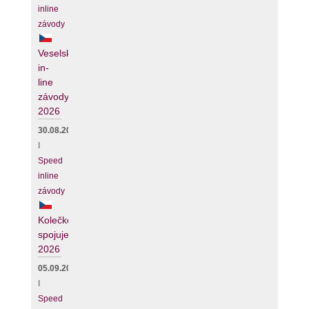
inline
závody
Veselské
in-
line
závody
2026
30.08.2026
I
Speed
inline
závody
Kolečko
spojuje
2026
05.09.2026
I
Speed