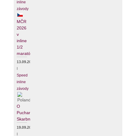
inline
závody
MČR
2026
v
inline
1/2
maratónu
13.09.2026
I
Speed
inline
závody
O
Puchar
Skarbnika
19.09.2026
I