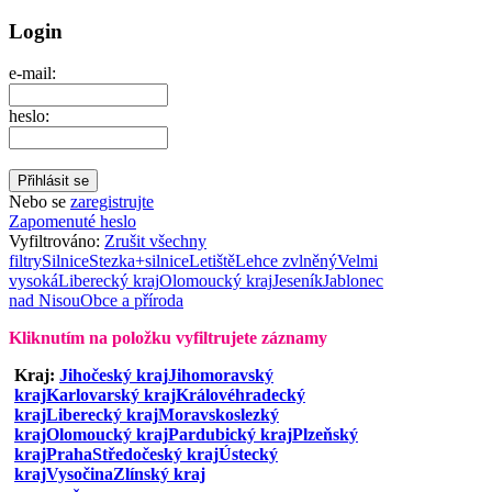
Login
e-mail:
heslo:
Nebo se
zaregistrujte
Zapomenuté heslo
Vyfiltrováno:
Zrušit všechny
filtry
Silnice
Stezka+silnice
Letiště
Lehce zvlněný
Velmi
vysoká
Liberecký kraj
Olomoucký kraj
Jeseník
Jablonec
nad Nisou
Obce a příroda
Kliknutím na položku vyfiltrujete záznamy
Kraj:
Jihočeský kraj
Jihomoravský
kraj
Karlovarský kraj
Královéhradecký
kraj
Liberecký kraj
Moravskoslezký
kraj
Olomoucký kraj
Pardubický kraj
Plzeňský
kraj
Praha
Středočeský kraj
Ústecký
kraj
Vysočina
Zlínský kraj