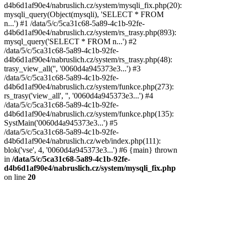
d4b6d1af90e4/nabruslich.cz/system/mysqli_fix.php(20):
mysqli_query(Object(mysqli), 'SELECT * FROM
n...') #1 /data/5/c/5ca31c68-5a89-4c1b-92fe-
d4b6d1af90e4/nabruslich.cz/system/rs_trasy.php(893):
mysql_query('SELECT * FROM n...') #2
/data/5/c/5ca31c68-5a89-4c1b-92fe-
d4b6d1af90e4/nabruslich.cz/system/rs_trasy.php(48):
trasy_view_all('', '0060d4a945373e3...') #3
/data/5/c/5ca31c68-5a89-4c1b-92fe-
d4b6d1af90e4/nabruslich.cz/system/funkce.php(273):
rs_trasy('view_all', '', '0060d4a945373e3...') #4
/data/5/c/5ca31c68-5a89-4c1b-92fe-
d4b6d1af90e4/nabruslich.cz/system/funkce.php(135):
SystMain('0060d4a945373e3...') #5
/data/5/c/5ca31c68-5a89-4c1b-92fe-
d4b6d1af90e4/nabruslich.cz/web/index.php(111):
blok('vse', 4, '0060d4a945373e3...') #6 {main} thrown
in
/data/5/c/5ca31c68-5a89-4c1b-92fe-
d4b6d1af90e4/nabruslich.cz/system/mysqli_fix.php
on line
20