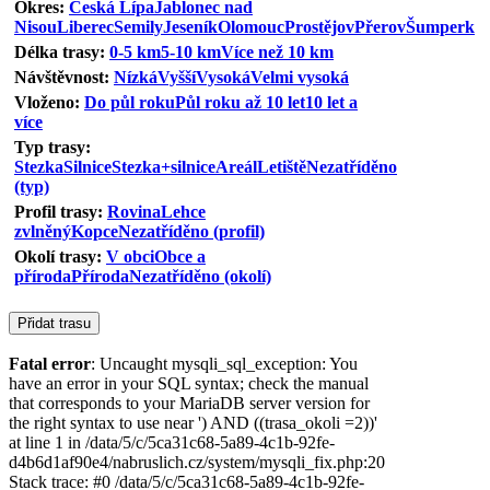
Okres:
Česká Lípa
Jablonec nad
Nisou
Liberec
Semily
Jeseník
Olomouc
Prostějov
Přerov
Šumperk
Délka trasy:
0-5 km
5-10 km
Více než 10 km
Návštěvnost:
Nízká
Vyšší
Vysoká
Velmi vysoká
Vloženo:
Do půl roku
Půl roku až 10 let
10 let a
více
Typ trasy:
Stezka
Silnice
Stezka+silnice
Areál
Letiště
Nezatříděno
(typ)
Profil trasy:
Rovina
Lehce
zvlněný
Kopce
Nezatříděno (profil)
Okolí trasy:
V obci
Obce a
příroda
Příroda
Nezatříděno (okolí)
Fatal error
: Uncaught mysqli_sql_exception: You
have an error in your SQL syntax; check the manual
that corresponds to your MariaDB server version for
the right syntax to use near ') AND ((trasa_okoli =2))'
at line 1 in /data/5/c/5ca31c68-5a89-4c1b-92fe-
d4b6d1af90e4/nabruslich.cz/system/mysqli_fix.php:20
Stack trace: #0 /data/5/c/5ca31c68-5a89-4c1b-92fe-