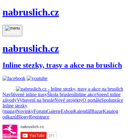
nabruslich.cz
MENU
nabruslich.cz
Inline stezky, trasy a akce na bruslích
Navštívené inline trasy
Škola bruslení
Inline akce
Speed inline
závody
Vybavení na brusle
Nové projekty
O portálu
Spolupráce
Inline stezky
(mapa)
Novinky
Forum
Galerie
Eshop
Kalendář
Bazar
Katalog
odkazů
Blogy
Registrace