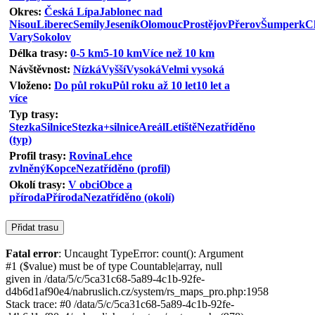
Okres:
Česká Lípa
Jablonec nad
Nisou
Liberec
Semily
Jeseník
Olomouc
Prostějov
Přerov
Šumperk
C
Vary
Sokolov
Délka trasy:
0-5 km
5-10 km
Více než 10 km
Návštěvnost:
Nízká
Vyšší
Vysoká
Velmi vysoká
Vloženo:
Do půl roku
Půl roku až 10 let
10 let a
více
Typ trasy:
Stezka
Silnice
Stezka+silnice
Areál
Letiště
Nezatříděno
(typ)
Profil trasy:
Rovina
Lehce
zvlněný
Kopce
Nezatříděno (profil)
Okolí trasy:
V obci
Obce a
příroda
Příroda
Nezatříděno (okolí)
Fatal error
: Uncaught TypeError: count(): Argument
#1 ($value) must be of type Countable|array, null
given in /data/5/c/5ca31c68-5a89-4c1b-92fe-
d4b6d1af90e4/nabruslich.cz/system/rs_maps_pro.php:1958
Stack trace: #0 /data/5/c/5ca31c68-5a89-4c1b-92fe-