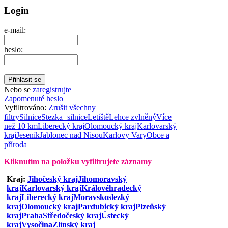
Login
e-mail:
heslo:
Nebo se
zaregistrujte
Zapomenuté heslo
Vyfiltrováno:
Zrušit všechny
filtry
Silnice
Stezka+silnice
Letiště
Lehce zvlněný
Více
než 10 km
Liberecký kraj
Olomoucký kraj
Karlovarský
kraj
Jeseník
Jablonec nad Nisou
Karlovy Vary
Obce a
příroda
Kliknutím na položku vyfiltrujete záznamy
Kraj:
Jihočeský kraj
Jihomoravský
kraj
Karlovarský kraj
Královéhradecký
kraj
Liberecký kraj
Moravskoslezký
kraj
Olomoucký kraj
Pardubický kraj
Plzeňský
kraj
Praha
Středočeský kraj
Ústecký
kraj
Vysočina
Zlínský kraj