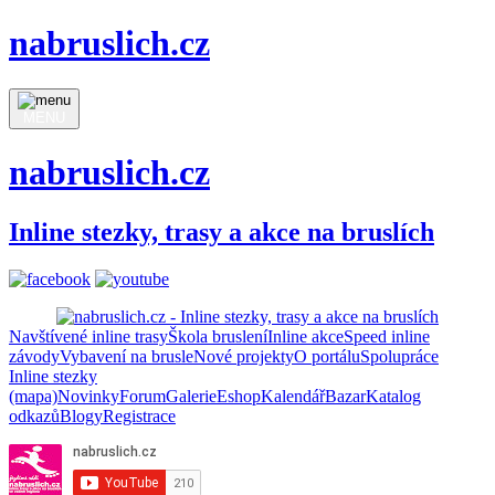
nabruslich.cz
MENU
nabruslich.cz
Inline stezky, trasy a akce na bruslích
Navštívené inline trasy
Škola bruslení
Inline akce
Speed inline
závody
Vybavení na brusle
Nové projekty
O portálu
Spolupráce
Inline stezky
(mapa)
Novinky
Forum
Galerie
Eshop
Kalendář
Bazar
Katalog
odkazů
Blogy
Registrace