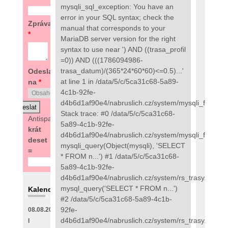
mysqli_sql_exception: You have an
error in your SQL syntax; check the
Zpráva
manual that corresponds to your
*
MariaDB server version for the right
syntax to use near ') AND ((trasa_profil
=0)) AND (((1786094986-
trasa_datum)/(365*24*60*60)<=0.5)...'
Odeslat
at line 1 in /data/5/c/5ca31c68-5a89-
na
*
4c1b-92fe-
d4b6d1af90e4/nabruslich.cz/system/mysqli_fix.php:
Stack trace: #0 /data/5/c/5ca31c68-
Antispam:
3
5a89-4c1b-92fe-
krát
d4b6d1af90e4/nabruslich.cz/system/mysqli_fix.php(
deset
mysqli_query(Object(mysqli), 'SELECT
=
* FROM n...') #1 /data/5/c/5ca31c68-
5a89-4c1b-92fe-
d4b6d1af90e4/nabruslich.cz/system/rs_trasy.php(89
mysql_query('SELECT * FROM n...')
Kalendář
#2 /data/5/c/5ca31c68-5a89-4c1b-
92fe-
08.08.2026
d4b6d1af90e4/nabruslich.cz/system/rs_trasy.php(48
I