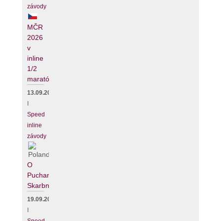
závody
MČR
2026
v
inline
1/2
maratónu
13.09.2026
I
Speed
inline
závody
O
Puchar
Skarbnika
19.09.2026
I