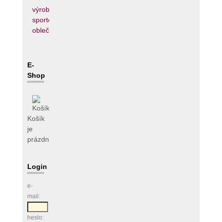
E-
Shop
Košík
je
prázdný
Login
e-
mail:
heslo: