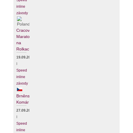
Speed
inline
závody
Cracovia
Maraton
na
Rolkach
19.09.2026
I
Speed
inline
závody
Brněnský
Komár
27.09.2026
I
Speed
inline