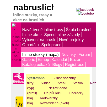
nabruslich.cz
Inline stezky, trasy a
akce na bruslích
Navštívené inline trasy
Škola bruslení
Inline akce
Speed inline závody
Vybavení na brusle
Nové projekty
O portálu
Spolupráce
Inline stezky (mapa)
Novinky
Forum
Galerie
Eshop
Kalendář
Bazar
Katalog odkazů
Blogy
Registrace
Vyfiltrováno:
Zrušit všechny
filtry
Silnice
Areál
Stezka
Nezatříděn
(typ)
Nezatříděno
(profil)
Do půl roku
Liberecký
kraj
Karlovarský
kraj
Nezatříděno (okolí)