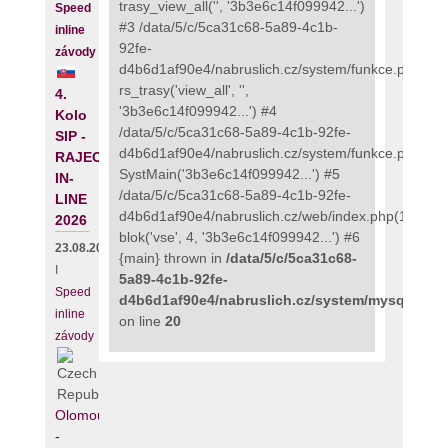
trasy_view_all('', '3b3e6c14f099942...')
Speed
#3 /data/5/c/5ca31c68-5a89-4c1b-
inline
92fe-
závody
d4b6d1af90e4/nabruslich.cz/system/funkce.php(273
rs_trasy('view_all', '',
4.
'3b3e6c14f099942...') #4
Kolo
/data/5/c/5ca31c68-5a89-4c1b-92fe-
SIP -
d4b6d1af90e4/nabruslich.cz/system/funkce.php(135
RAJECKÝ
SystMain('3b3e6c14f099942...') #5
IN-
/data/5/c/5ca31c68-5a89-4c1b-92fe-
LINE
d4b6d1af90e4/nabruslich.cz/web/index.php(111):
2026
blok('vse', 4, '3b3e6c14f099942...') #6
23.08.2026
{main} thrown in
/data/5/c/5ca31c68-
I
5a89-4c1b-92fe-
Speed
d4b6d1af90e4/nabruslich.cz/system/mysqli_fix.
inline
on line
20
závody
Olomouc
-