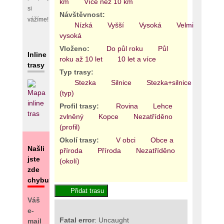
km
Více než 10 km
si
Návštěvnost:
vážíme!
Nízká
Vyšší
Vysoká
Velmi
vysoká
Vloženo:
Do půl roku
Půl
Inline
roku až 10 let
10 let a více
trasy
Typ trasy:
Stezka
Silnice
Stezka+silnice
Areál
(typ)
Profil trasy:
Rovina
Lehce
zvlněný
Kopce
Nezatříděno
(profil)
Okolí trasy:
V obci
Obce a
Našli
příroda
Příroda
Nezatříděno
jste
(okolí)
zde
chybu?
Váš
e-
Fatal error
: Uncaught
mail