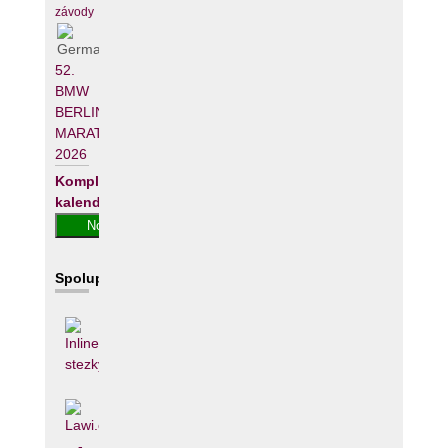
závody
52.
BMW
BERLIN-
MARATHON
2026
Kompletní
kalendář
Spolupracujeme