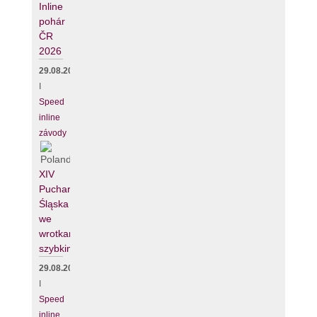
Inline
pohár
ČR
2026
29.08.2026
I
Speed
inline
závody
XIV
Puchar
Śląska
we
wrotkarstwie
szybkim
29.08.2026
I
Speed
inline