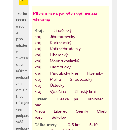
Tvorbu
Kliknutím na položku vyfiltrujete
záznamy
tohoto
webu
Kraj:
Jihočeský
a
kraj
Jihomoravský
jeho
kraj
Karlovarský
údržbu
kraj
Královéhradecký
v
kraj
Liberecký
životaschopném
kraj
Moravskoslezký
stavu
kraj
Olomoucký
můžete
kraj
Pardubický kraj
Plzeňský
podpořit
kraj
Praha
Středočeský
zakoupením
kraj
Ústecký
virtuální
kraj
Vysočina
Zlínský kraj
kávy.
Okres:
Česká Lípa
Jablonec
Děkujeme
nad
všem
Nisou
Liberec
Semily
Cheb
Karlovy
podporovatelům,
Vary
Sokolov
Vaší
Délka trasy:
0-5 km
5-10
podpory