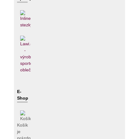
E-
Shop
Košík
je
prázdný