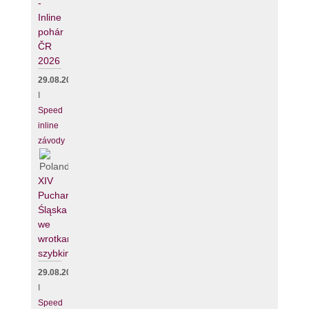
-
Inline
pohár
ČR
2026
29.08.2026
I
Speed
inline
závody
XIV
Puchar
Śląska
we
wrotkarstwie
szybkim
29.08.2026
I
Speed