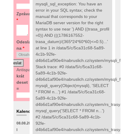
mysqli_sql_exception: You have an
error in your SQL syntax; check the
Zpráva
manual that corresponds to your
*
MariaDB server version for the right
syntax to use near ') AND ((trasa_profil
=0)) AND (((1786167552-
trasa_datum)/(365*24*60*60)<=0.5)...'
Odeslat
at line 1 in /data/5/c/5ca31c68-5a89-
na
*
4c1b-92fe-
d4b6d1af90e4/nabruslich.cz/system/mysqli_fix.php:
Stack trace: #0 /data/5/c/5ca31c68-
Antispam:
2
5a89-4c1b-92fe-
krát
d4b6d1af90e4/nabruslich.cz/system/mysqli_fix.php(
deset
mysqli_query(Object(mysqli), 'SELECT
=
* FROM n...') #1 /data/5/c/5ca31c68-
5a89-4c1b-92fe-
d4b6d1af90e4/nabruslich.cz/system/rs_trasy.php(89
mysql_query('SELECT * FROM n...')
Kalendář
#2 /data/5/c/5ca31c68-5a89-4c1b-
92fe-
08.08.2026
d4b6d1af90e4/nabruslich.cz/system/rs_trasy.php(48
I