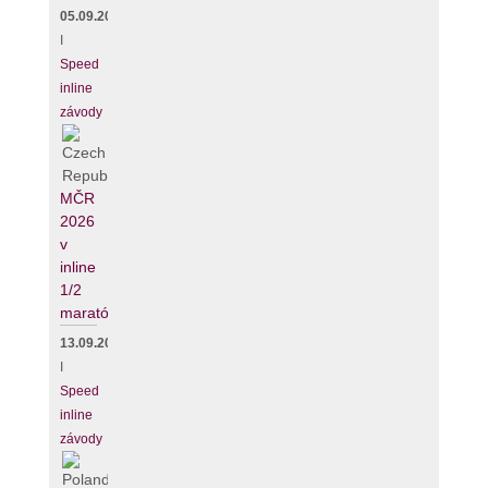
05.09.2026
I
Speed
inline
závody
MČR
2026
v
inline
1/2
maratónu
13.09.2026
I
Speed
inline
závody