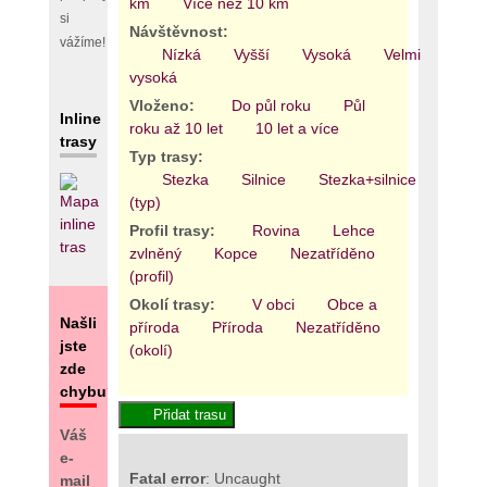
km
Více než 10 km
si
Návštěvnost:
vážíme!
Nízká
Vyšší
Vysoká
Velmi
vysoká
Vloženo:
Do půl roku
Půl
Inline
roku až 10 let
10 let a více
trasy
Typ trasy:
Stezka
Silnice
Stezka+silnice
Areál
(typ)
Profil trasy:
Rovina
Lehce
zvlněný
Kopce
Nezatříděno
(profil)
Okolí trasy:
V obci
Obce a
Našli
příroda
Příroda
Nezatříděno
jste
(okolí)
zde
chybu?
Váš
e-
Fatal error
: Uncaught
mail