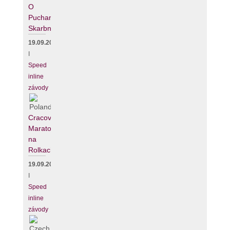
O
Puchar
Skarbnika
19.09.2026
I
Speed
inline
závody
Cracovia
Maraton
na
Rolkach
19.09.2026
I
Speed
inline
závody