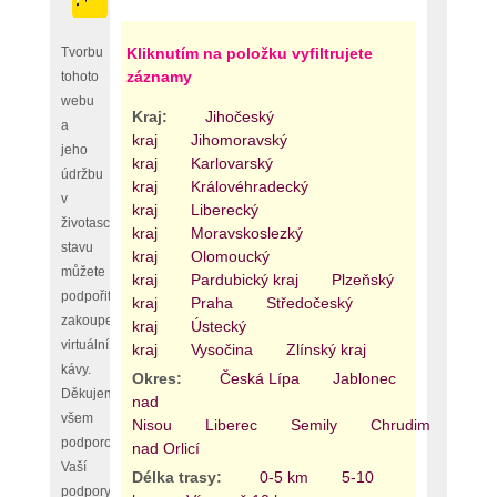
Tvorbu
Kliknutím na položku vyfiltrujete
záznamy
tohoto
webu
Kraj:
Jihočeský
a
kraj
Jihomoravský
jeho
kraj
Karlovarský
údržbu
kraj
Královéhradecký
v
kraj
Liberecký
životaschopném
kraj
Moravskoslezký
stavu
kraj
Olomoucký
můžete
kraj
Pardubický kraj
Plzeňský
podpořit
kraj
Praha
Středočeský
zakoupením
kraj
Ústecký
virtuální
kraj
Vysočina
Zlínský kraj
kávy.
Okres:
Česká Lípa
Jablonec
Děkujeme
nad
všem
Nisou
Liberec
Semily
Chrudim
Pard
podporovatelům,
nad Orlicí
Vaší
Délka trasy:
0-5 km
5-10
podpory