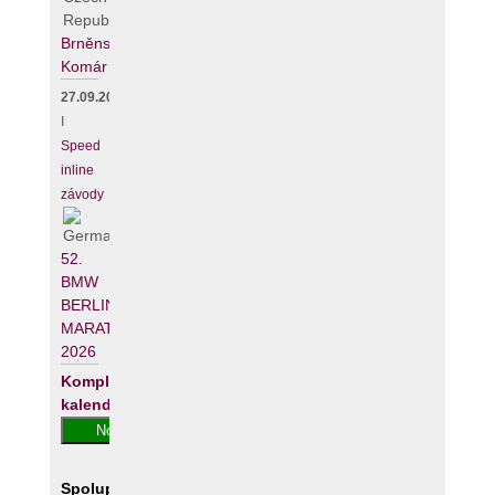
Brněnský
Komár
27.09.2026
I
Speed
inline
závody
52.
BMW
BERLIN-
MARATHON
2026
Kompletní
kalendář
Spolupracujeme