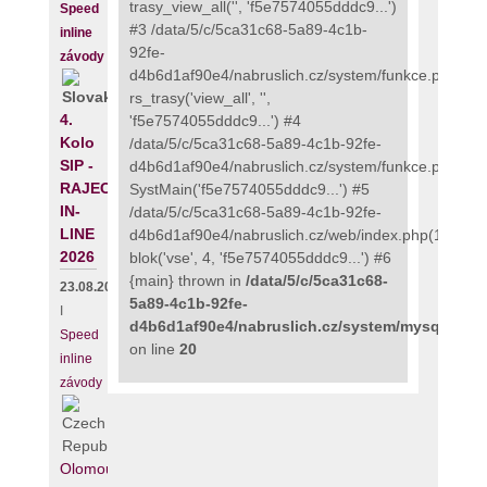
trasy_view_all('', 'f5e7574055dddc9...')
Speed
#3 /data/5/c/5ca31c68-5a89-4c1b-
inline
92fe-
závody
d4b6d1af90e4/nabruslich.cz/system/funkce.php(273
rs_trasy('view_all', '',
4.
'f5e7574055dddc9...') #4
Kolo
/data/5/c/5ca31c68-5a89-4c1b-92fe-
SIP -
d4b6d1af90e4/nabruslich.cz/system/funkce.php(135
RAJECKÝ
SystMain('f5e7574055dddc9...') #5
IN-
/data/5/c/5ca31c68-5a89-4c1b-92fe-
LINE
d4b6d1af90e4/nabruslich.cz/web/index.php(111):
2026
blok('vse', 4, 'f5e7574055dddc9...') #6
{main} thrown in
/data/5/c/5ca31c68-
23.08.2026
5a89-4c1b-92fe-
I
d4b6d1af90e4/nabruslich.cz/system/mysqli_fix.
Speed
on line
20
inline
závody
Olomouc