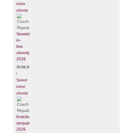
inline
závody
Veselské
in-
line
závody
2026
30.08.2026
I
Speed
inline
závody
Kolečko
spojuje
2026