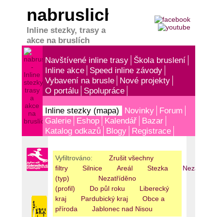
nabruslich.cz
Inline stezky, trasy a
akce na bruslích
Navštívené inline trasy
Škola bruslení
Inline akce
Speed inline závody
Vybavení na brusle
Nové projekty
O portálu
Spolupráce
Inline stezky (mapa)
Novinky
Forum
Galerie
Eshop
Kalendář
Bazar
Katalog odkazů
Blogy
Registrace
Vyfiltrováno:
Zrušit všechny
filtry
Silnice
Areál
Stezka
Nezatříděn
(typ)
Nezatříděno
(profil)
Do půl roku
Liberecký
kraj
Pardubický kraj
Obce a
příroda
Jablonec nad Nisou