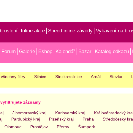
bruslení
Inline akce
Speed inline závody
Vybavení na bru
Forum
Galerie
Eshop
Kalendář
Bazar
Katalog odkazů
 všechny filtry
Silnice
Stezka+silnice
Areál
Stezka
L
vyfiltrujete záznamy
aj
Jihomoravský kraj
Karlovarský kraj
Královéhradecký kra
aj
Pardubický kraj
Plzeňský kraj
Praha
Středočeský kra
Olomouc
Prostějov
Přerov
Šumperk