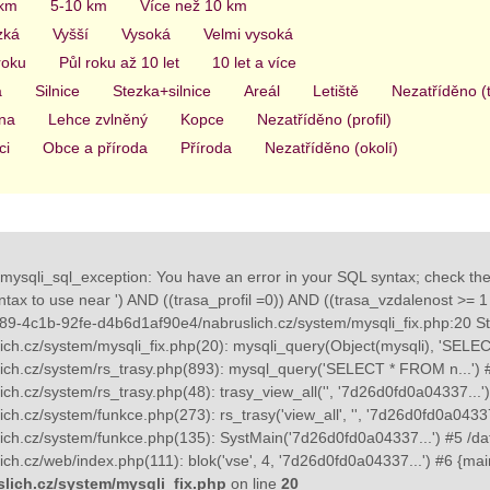
 km
5-10 km
Více než 10 km
zká
Vyšší
Vysoká
Velmi vysoká
roku
Půl roku až 10 let
10 let a více
a
Silnice
Stezka+silnice
Areál
Letiště
Nezatříděno (
na
Lehce zvlněný
Kopce
Nezatříděno (profil)
ci
Obce a příroda
Příroda
Nezatříděno (okolí)
mysqli_sql_exception: You have an error in your SQL syntax; check th
yntax to use near ') AND ((trasa_profil =0)) AND ((trasa_vzdalenost >= 1 
89-4c1b-92fe-d4b6d1af90e4/nabruslich.cz/system/mysqli_fix.php:20 St
ch.cz/system/mysqli_fix.php(20): mysqli_query(Object(mysqli), 'SELE
ch.cz/system/rs_trasy.php(893): mysql_query('SELECT * FROM n...') 
ch.cz/system/rs_trasy.php(48): trasy_view_all('', '7d26d0fd0a04337...
h.cz/system/funkce.php(273): rs_trasy('view_all', '', '7d26d0fd0a0433
ch.cz/system/funkce.php(135): SystMain('7d26d0fd0a04337...') #5 /d
h.cz/web/index.php(111): blok('vse', 4, '7d26d0fd0a04337...') #6 {mai
lich.cz/system/mysqli_fix.php
on line
20