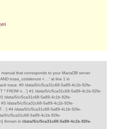
typ)
e manual that corresponds to your MariaDB server
AND trasa_vzdalenost < ...' at line 1 in
ack trace: #0 /data/5/c/5ca31c68-5a89-4c1b-92fe-
CT * FROM n...') #1 /data/5/c/5ca31c68-5a89-4c1b-92fe-
#2 /data/5/c/5ca31c68-5a89-4c1b-92fe-
') #3 /data/5/c/5ca31c68-5a89-4c1b-92fe-
7...') #4 /data/5/c/5ca31c68-5a89-4c1b-92fe-
ata/5/c/5ca31c68-5a89-4c1b-92fe-
n} thrown in
/data/5/c/5ca31c68-5a89-4c1b-92fe-