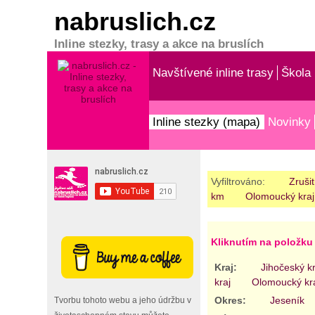
nabruslich.cz
Inline stezky, trasy a akce na bruslích
Navštívené inline trasy
Škola 
Inline stezky (mapa)
Novinky
Vyfiltrováno:
Zrušit
km
Olomoucký kraj
Kliknutím na položku 
Kraj:
Jihočeský kr
kraj
Olomoucký kr
Okres:
Jeseník
Tvorbu tohoto webu a jeho údržbu v