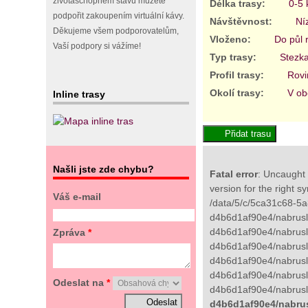
životaschopném stavu můžete
Délka trasy:
0-5
podpořit zakoupením virtuální kávy.
Návštěvnost:
Ní
Děkujeme všem podporovatelům,
Vloženo:
Do půl 
Vaší podpory si vážíme!
Typ trasy:
Stezk
Profil trasy:
Rovi
Okolí trasy:
V ob
Inline trasy
Našli jste zde chybu?
Fatal error
: Uncaught 
version for the right s
Váš e-mail
/data/5/c/5ca31c68-5a
d4b6d1af90e4/nabrusli
d4b6d1af90e4/nabrusli
Zpráva
*
d4b6d1af90e4/nabrusli
d4b6d1af90e4/nabruslic
d4b6d1af90e4/nabrusli
Odeslat na
*
d4b6d1af90e4/nabruslic
d4b6d1af90e4/nabrus