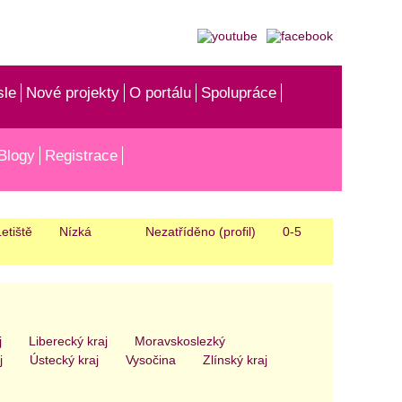
sle
Nové projekty
O portálu
Spolupráce
Blogy
Registrace
etiště
Nízká
Nezatříděno (profil)
0-5
j
Liberecký kraj
Moravskoslezký
j
Ústecký kraj
Vysočina
Zlínský kraj