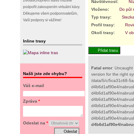
životaschopném stavu můžete
Návštěvnost:
Ní
podpořit zakoupením virtuální kávy.
Vloženo:
Do půl 
Děkujeme všem podporovatelům,
Typ trasy:
Stezk
Vaší podpory si vážíme!
Profil trasy:
Rovi
Okolí trasy:
V ob
Inline trasy
Fatal error
: Uncaught 
Našli jste zde chybu?
version for the right s
/data/5/c/5ca31c68-5a
Váš e-mail
d4b6d1af90e4/nabrusli
d4b6d1af90e4/nabrusli
d4b6d1af90e4/nabruslic
Zpráva
*
d4b6d1af90e4/nabruslic
d4b6d1af90e4/nabrusli
d4b6d1af90e4/nabruslic
Odeslat na
*
d4b6d1af90e4/nabrus