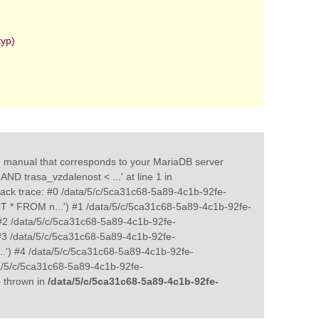
typ)
e manual that corresponds to your MariaDB server
AND trasa_vzdalenost < ...' at line 1 in
ack trace: #0 /data/5/c/5ca31c68-5a89-4c1b-92fe-
CT * FROM n...') #1 /data/5/c/5ca31c68-5a89-4c1b-92fe-
#2 /data/5/c/5ca31c68-5a89-4c1b-92fe-
) #3 /data/5/c/5ca31c68-5a89-4c1b-92fe-
...') #4 /data/5/c/5ca31c68-5a89-4c1b-92fe-
ta/5/c/5ca31c68-5a89-4c1b-92fe-
} thrown in
/data/5/c/5ca31c68-5a89-4c1b-92fe-