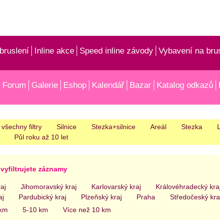
bruslení
Inline akce
Speed inline závody
Vybavení na bru
Forum
Galerie
Eshop
Kalendář
Bazar
Katalog odkazů
 všechny filtry
Silnice
Stezka+silnice
Areál
Stezka
L
Půl roku až 10 let
vyfiltrujete záznamy
aj
Jihomoravský kraj
Karlovarský kraj
Královéhradecký kra
aj
Pardubický kraj
Plzeňský kraj
Praha
Středočeský kra
 km
5-10 km
Více než 10 km