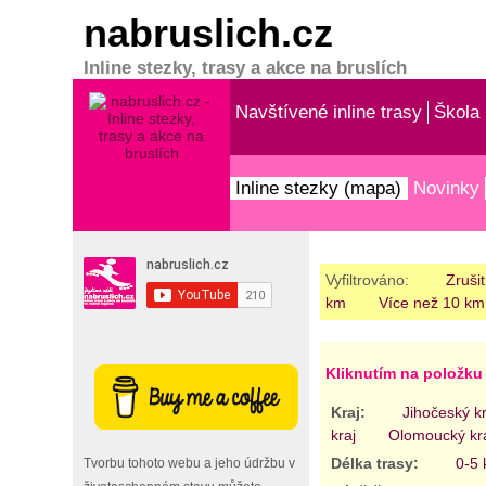
nabruslich.cz
Inline stezky, trasy a akce na bruslích
Navštívené inline trasy
Škola 
Inline stezky (mapa)
Novinky
Vyfiltrováno:
Zrušit
km
Více než 10 km
Kliknutím na položku 
Kraj:
Jihočeský kr
kraj
Olomoucký kr
Délka trasy:
0-5
Tvorbu tohoto webu a jeho údržbu v