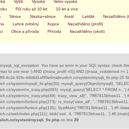
zká
Vyšší
Vysoká
Velmi vysoká
roku
Půl roku až 10 let
10 let a více
a
Silnice
Stezka+silnice
Areál
Letiště
Nezatříděno (
na
Lehce zvlněný
Kopce
Nezatříděno (profil)
ci
Obce a příroda
Příroda
Nezatříděno (okolí)
mysqli_sql_exception: You have an error in your SQL syntax; check th
yntax to use near ') AND ((trasa_profil =0)) AND ((trasa_vzdalenost >= 1 
89-4c1b-92fe-d4b6d1af90e4/nabruslich.cz/system/mysqli_fix.php:20 St
ch.cz/system/mysqli_fix.php(20): mysqli_query(Object(mysqli), 'SELE
ch.cz/system/rs_trasy.php(893): mysql_query('SELECT * FROM n...') 
h.cz/system/rs_trasy.php(48): trasy_view_all('', '7ff87813bfcee11...'
h.cz/system/funkce.php(273): rs_trasy('view_all', '', '7ff87813bfcee11
ch.cz/system/funkce.php(135): SystMain('7ff87813bfcee11...') #5 /da
h.cz/web/index.php(111): blok('vse', 4, '7ff87813bfcee11...') #6 {main
lich.cz/system/mysqli_fix.php
on line
20