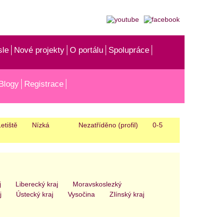
sle
Nové projekty
O portálu
Spolupráce
Blogy
Registrace
etiště
Nízká
Nezatříděno (profil)
0-5
j
Liberecký kraj
Moravskoslezký
j
Ústecký kraj
Vysočina
Zlínský kraj