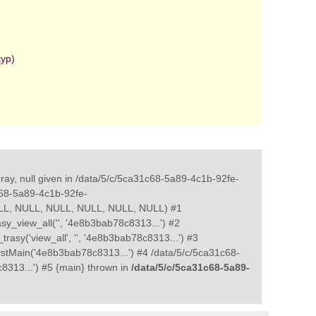
typ)
ray, null given in /data/5/c/5ca31c68-5a89-4c1b-92fe-
c68-5a89-4c1b-92fe-
NULL, NULL, NULL, NULL, NULL, NULL) #1
y_view_all('', '4e8b3bab78c8313...') #2
asy('view_all', '', '4e8b3bab78c8313...') #3
stMain('4e8b3bab78c8313...') #4 /data/5/c/5ca31c68-
8313...') #5 {main} thrown in
/data/5/c/5ca31c68-5a89-