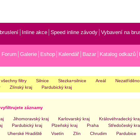
bruslení
Inline akce
Speed inline závody
Vybavení na bru
Forum
Galerie
Eshop
Kalendář
Bazar
Katalog odkazů
 všechny filtry
Silnice
Stezka+silnice
Areál
Nezatříděno 
ý
Zlínský kraj
Pardubický kraj
vyfiltrujete záznamy
aj
Jihomoravský kraj
Karlovarský kraj
Královéhradecký kra
aj
Pardubický kraj
Plzeňský kraj
Praha
Středočeský kra
Uherské Hradiště
Vsetín
Zlín
Chrudim
Pardubice