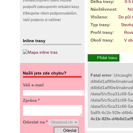
životaschopném stavu můžete
Délka trasy:
0-5
podpořit zakoupením virtuální kávy.
Návštěvnost:
Ní
Děkujeme všem podporovatelům,
Vloženo:
Do půl 
Vaší podpory si vážíme!
Typ trasy:
Stezk
Profil trasy:
Rovi
Okolí trasy:
V ob
Inline trasy
Našli jste zde chybu?
Fatal error
: Uncaught 
d4b6d1af90e4/nabrusli
Váš e-mail
d4b6d1af90e4/nabrusl
/data/5/c/5ca31c68-5a
/data/5/c/5ca31c68-5a
Zpráva
*
/data/5/c/5ca31c68-5a
5a89-4c1b-92fe-d4b6d1
4c1b-92fe-d4b6d1af9
Odeslat na
*