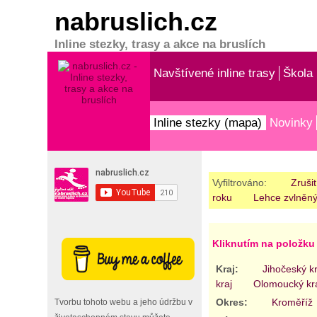
nabruslich.cz
Inline stezky, trasy a akce na bruslích
Navštívené inline trasy
Škola 
Inline stezky (mapa)
Novinky
Vyfiltrováno:
Zrušit
roku
Lehce zvlněn
Kliknutím na položku 
Kraj:
Jihočeský kr
kraj
Olomoucký kr
Okres:
Kroměříž
Tvorbu tohoto webu a jeho údržbu v