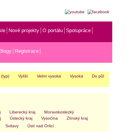
sle
Nové projekty
O portálu
Spolupráce
Blogy
Registrace
(typ)
Vyšší
Velmi vysoká
Vysoká
Do půl
j
Liberecký kraj
Moravskoslezký
j
Ústecký kraj
Vysočina
Zlínský kraj
Svitavy
Ústí nad Orlicí