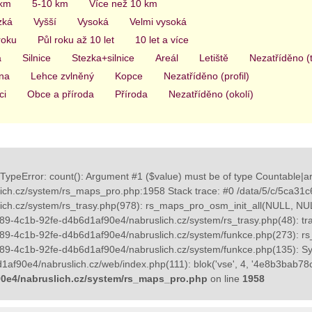
 km
5-10 km
Více než 10 km
zká
Vyšší
Vysoká
Velmi vysoká
roku
Půl roku až 10 let
10 let a více
a
Silnice
Stezka+silnice
Areál
Letiště
Nezatříděno (
na
Lehce zvlněný
Kopce
Nezatříděno (profil)
ci
Obce a příroda
Příroda
Nezatříděno (okolí)
TypeError: count(): Argument #1 ($value) must be of type Countable|ar
ch.cz/system/rs_maps_pro.php:1958 Stack trace: #0 /data/5/c/5ca31
ich.cz/system/rs_trasy.php(978): rs_maps_pro_osm_init_all(NULL, 
89-4c1b-92fe-d4b6d1af90e4/nabruslich.cz/system/rs_trasy.php(48): tras
89-4c1b-92fe-d4b6d1af90e4/nabruslich.cz/system/funkce.php(273): rs_tr
89-4c1b-92fe-d4b6d1af90e4/nabruslich.cz/system/funkce.php(135): Sy
af90e4/nabruslich.cz/web/index.php(111): blok('vse', 4, '4e8b3bab78c
0e4/nabruslich.cz/system/rs_maps_pro.php
on line
1958