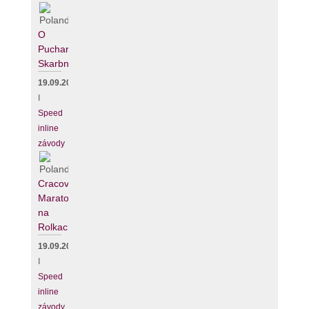
O
Puchar
Skarbnika
19.09.2026
I
Speed
inline
závody
Cracovia
Maraton
na
Rolkach
19.09.2026
I
Speed
inline
závody