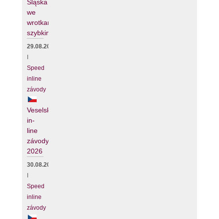
Śląska
we
wrotkarstwie
szybkim
29.08.2026
I
Speed
inline
závody
Veselské
in-
line
závody
2026
30.08.2026
I
Speed
inline
závody