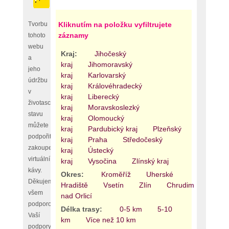
Tvorbu
Kliknutím na položku vyfiltrujete
záznamy
tohoto
webu
Kraj:
Jihočeský
a
kraj
Jihomoravský
jeho
kraj
Karlovarský
údržbu
kraj
Královéhradecký
v
kraj
Liberecký
životaschopném
kraj
Moravskoslezký
stavu
kraj
Olomoucký
můžete
kraj
Pardubický kraj
Plzeňský
podpořit
kraj
Praha
Středočeský
zakoupením
kraj
Ústecký
virtuální
kraj
Vysočina
Zlínský kraj
kávy.
Okres:
Kroměříž
Uherské
Děkujeme
Hradiště
Vsetín
Zlín
Chrudim
Pardu
všem
nad Orlicí
podporovatelům,
Délka trasy:
0-5 km
5-10
Vaší
km
Více než 10 km
podpory