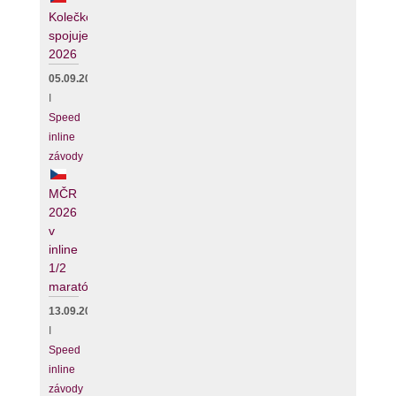
Kolečko
spojuje
2026
05.09.2026
I
Speed
inline
závody
MČR
2026
v
inline
1/2
maratónu
13.09.2026
I
Speed
inline
závody