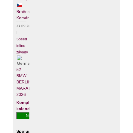
Brněnský
Komár
27.09.2026
I
Speed
inline
závody
52.
BMW
BERLIN-
MARATHON
2026
Kompletní
kalendář
Spolupracujeme