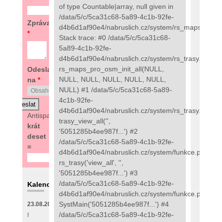
of type Countable|array, null given in
/data/5/c/5ca31c68-5a89-4c1b-92fe-
Zpráva
d4b6d1af90e4/nabruslich.cz/system/rs_maps_pro.
*
Stack trace: #0 /data/5/c/5ca31c68-
5a89-4c1b-92fe-
d4b6d1af90e4/nabruslich.cz/system/rs_trasy.php(97
rs_maps_pro_osm_init_all(NULL,
Odeslat
NULL, NULL, NULL, NULL, NULL,
na
*
NULL) #1 /data/5/c/5ca31c68-5a89-
4c1b-92fe-
d4b6d1af90e4/nabruslich.cz/system/rs_trasy.php(48
Antispam:
7
trasy_view_all('',
krát
'5051285b4ee987f...') #2
deset
/data/5/c/5ca31c68-5a89-4c1b-92fe-
=
d4b6d1af90e4/nabruslich.cz/system/funkce.php(273
rs_trasy('view_all', '',
'5051285b4ee987f...') #3
/data/5/c/5ca31c68-5a89-4c1b-92fe-
Kalendář
d4b6d1af90e4/nabruslich.cz/system/funkce.php(135
SystMain('5051285b4ee987f...') #4
23.08.2026
/data/5/c/5ca31c68-5a89-4c1b-92fe-
I