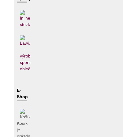
E-
Shop
Košík
je
prázdný