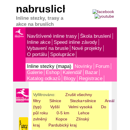
nabruslich.cz
Inline stezky, trasy a
akce na bruslích
Navštívené inline trasy
Škola bruslení
Inline akce
Speed inline závody
Vybavení na brusle
Nové projekty
O portálu
Spolupráce
Inline stezky (mapa)
Novinky
Forum
Galerie
Eshop
Kalendář
Bazar
Katalog odkazů
Blogy
Registrace
Vyfiltrováno:
Zrušit všechny
filtry
Silnice
Stezka+silnice
Areál
Nez
(typ)
Vyšší
Velmi vysoká
Do
půl roku
0-5 km
Lehce
zvlněný
Kopce
Zlínský
kraj
Pardubický kraj