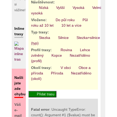
Návštěvnost:
si
Nízká
Vyšší
Vysoká
Velmi
vážíme!
vysoká
Vloženo:
Do půl roku
Půl
roku až 10 let
10 let a více
Inline
Typ trasy:
trasy
Stezka
Silnice
Stezka+silnice
Areál
(typ)
Profil trasy:
Rovina
Lehce
zvlněný
Kopce
Nezatříděno
(profil)
Okolí trasy:
V obci
Obce a
příroda
Příroda
Nezatříděno
Našli
(okolí)
jste
zde
chybu?
Váš
Fatal error
: Uncaught TypeError:
e-
count(): Argument #1 ($value) must be
mail