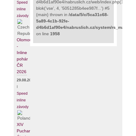
d4b6d1af90e4/nabruslich.cz/web/index.php(111):
Speed
blok('vse', 4, '5051285b4ee987f...') #5
inline
{main} thrown in
/data/5/c/5ca31c68-
závody
5a89-4c1b-92fe-
d4b6d1af90e4/nabruslich.cz/system/rs_maps_p
on line
1958
Olomouc
-
Inline
pohár
ČR
2026
29.08.2026
I
Speed
inline
závody
XIV
Puchar