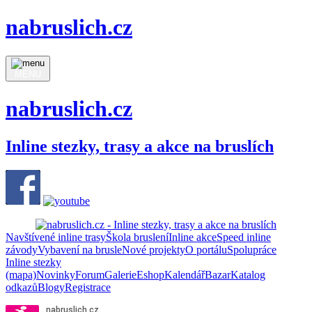
nabruslich.cz
MENU
nabruslich.cz
Inline stezky, trasy a akce na bruslích
Navštívené inline trasy
Škola bruslení
Inline akce
Speed inline
závody
Vybavení na brusle
Nové projekty
O portálu
Spolupráce
Inline stezky
(mapa)
Novinky
Forum
Galerie
Eshop
Kalendář
Bazar
Katalog
odkazů
Blogy
Registrace