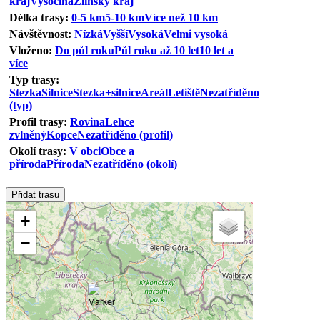
kraj
Vysočina
Zlínský kraj
Délka trasy:
0-5 km
5-10 km
Více než 10 km
Návštěvnost:
Nízká
Vyšší
Vysoká
Velmi vysoká
Vloženo:
Do půl roku
Půl roku až 10 let
10 let a
více
Typ trasy:
Stezka
Silnice
Stezka+silnice
Areál
Letiště
Nezatříděno
(typ)
Profil trasy:
Rovina
Lehce
zvlněný
Kopce
Nezatříděno (profil)
Okolí trasy:
V obci
Obce a
příroda
Příroda
Nezatříděno (okolí)
+
−