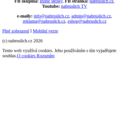
FB skupina:
Inline stezky
,
FB stránka:
nabruslich.cz
,
Youtube:
nabruslich TV
e-maily:
info@nabruslich.cz
,
admin@nabruslich.cz
,
reklama@nabruslich.cz
,
eshop@nabruslich.cz
Plné zobrazení
I
Mobilní verze
(c) nabruslich.cz 2026
Tento web využívá cookies. Jeho používáním s tím vyjadřujete
souhlas.
O cookies
Rozumím