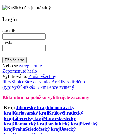
Košík je prázdný
Login
e-mail:
heslo:
Nebo se
zaregistrujte
Zapomenuté heslo
Vyfiltrováno:
Zrušit všechny
filtry
Silnice
Stezka+silnice
Areál
Nezatříděno
(typ)
Vyšší
Nízká
0-5 km
Lehce zvlněný
Kliknutím na položku vyfiltrujete záznamy
Kraj:
Jihočeský kraj
Jihomoravský
kraj
Karlovarský kraj
Královéhradecký
kraj
Liberecký kraj
Moravskoslezký
kraj
Olomoucký kraj
Pardubický kraj
Plzeňský
kraj
Praha
Středočeský kraj
Ústecký