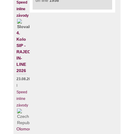
on line
1958
Speed
inline
závody
4.
Kolo
SIP -
RAJECKÝ
IN-
LINE
2026
23.08.2026
I
Speed
inline
závody
Olomouc