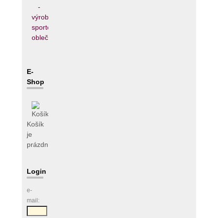
E-
Shop
Košík
je
prázdný
Login
e-
mail: