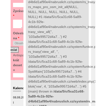
d4b6d1af90e4/nabruslich.cz/system/rs_trasy.php(97
rs_maps_pro_osm_init_all(NULL,
Zpráva
NULL, NULL, NULL, NULL, NULL,
*
NULL) #1 /data/5/c/5ca31c68-5a89-
4c1b-92fe-
d4b6d1af90e4/nabruslich.cz/system/rs_trasy.php(48
trasy_view_all('',
Odeslat
'103a8e99572d4a7...') #2
na
*
/data/5/c/5ca31c68-5a89-4c1b-92fe-
d4b6d1af90e4/nabruslich.cz/system/funkce.php(273
rs_trasy('view_all', '',
Antispam:
8
'103a8e99572d4a7...') #3
krát
/data/5/c/5ca31c68-5a89-4c1b-92fe-
deset
d4b6d1af90e4/nabruslich.cz/system/funkce.php(135
=
SystMain('103a8e99572d4a7...') #4
/data/5/c/5ca31c68-5a89-4c1b-92fe-
d4b6d1af90e4/nabruslich.cz/web/index.php(111):
blok('vse', 4, '103a8e99572d4a7...') #5
Kalendář
{main} thrown in
/data/5/c/5ca31c68-
5a89-4c1b-92fe-
08.08.2026
d4b6d1af90e4/nabruslich.cz/system/rs_maps_p
I