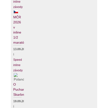
inline
závody
MČR
2026
v
inline
1/2
maratónu
13.09.2026
I
Speed
inline
závody
O
Puchar
Skarbnika
19.09.2026
I