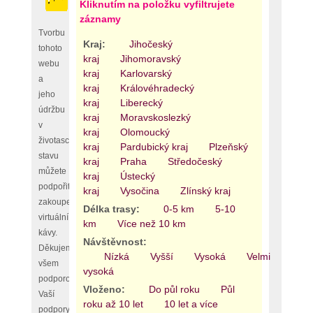
Kliknutím na položku vyfiltrujete
záznamy
Tvorbu
Kraj:
Jihočeský
tohoto
kraj
Jihomoravský
webu
kraj
Karlovarský
a
kraj
Královéhradecký
jeho
kraj
Liberecký
údržbu
kraj
Moravskoslezký
v
kraj
Olomoucký
životaschopném
kraj
Pardubický kraj
Plzeňský
stavu
kraj
Praha
Středočeský
můžete
kraj
Ústecký
podpořit
kraj
Vysočina
Zlínský kraj
zakoupením
Délka trasy:
0-5 km
5-10
virtuální
km
Více než 10 km
kávy.
Návštěvnost:
Děkujeme
Nízká
Vyšší
Vysoká
Velmi
všem
vysoká
podporovatelům,
Vloženo:
Do půl roku
Půl
Vaší
roku až 10 let
10 let a více
podpory