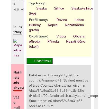
Typ trasy:
si
Stezka
Silnice
Stezka+silnice
Areál
vážíme!
(typ)
Profil trasy:
Rovina
Lehce
zvlněný
Kopce
Nezatříděno
Inline
(profil)
trasy
Okolí trasy:
V obci
Obce a
příroda
Příroda
Nezatříděno
(okolí)
Našli
Fatal error
: Uncaught TypeError:
jste
count(): Argument #1 ($value) must be
zde
of type Countable|array, null given in
chybu?
/data/5/c/5ca31c68-5a89-4c1b-92fe-
d4b6d1af90e4/nabruslich.cz/system/rs_maps_pro.
Váš
Stack trace: #0 /data/5/c/5ca31c68-
e-
5a89-4c1b-92fe-
mail