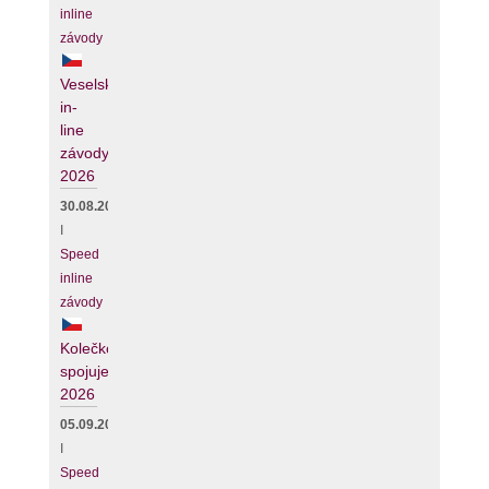
inline
závody
Veselské
in-
line
závody
2026
30.08.2026
I
Speed
inline
závody
Kolečko
spojuje
2026
05.09.2026
I
Speed