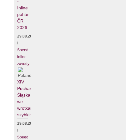
-
Inline
pohár
ČR
2026
29.08.2026
I
Speed
inline
závody
XIV
Puchar
Śląska
we
wrotkarstwie
szybkim
29.08.2026
I
Speed