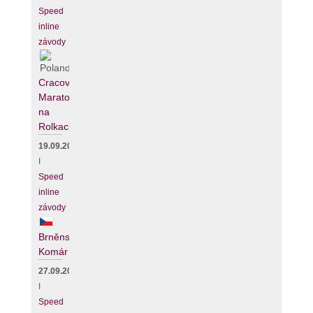
Speed
inline
závody
Cracovia
Maraton
na
Rolkach
19.09.2026
I
Speed
inline
závody
Brněnský
Komár
27.09.2026
I
Speed