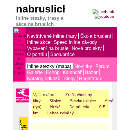
nabruslich.cz
Inline stezky, trasy a
akce na bruslích
Navštívené inline trasy
Škola bruslení
Inline akce
Speed inline závody
Vybavení na brusle
Nové projekty
O portálu
Spolupráce
Inline stezky (mapa)
Novinky
Forum
Galerie
Eshop
Kalendář
Bazar
Katalog odkazů
Blogy
Registrace
Vyfiltrováno:
Zrušit všechny
filtry
Silnice
Stezka+silnice
Areál
Nez
(typ)
Nízká
Do půl roku
0-5
km
Lehce zvlněný