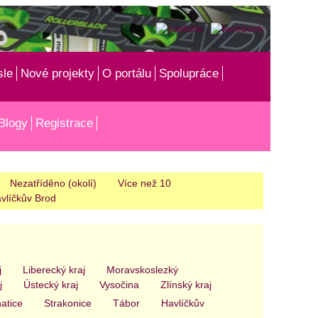
sle
Nové projekty
O portálu
Spolupráce
Blogy
Registrace
Nezatříděno (okolí)
Více než 10
vlíčkův Brod
j
Liberecký kraj
Moravskoslezký
j
Ústecký kraj
Vysočina
Zlínský kraj
atice
Strakonice
Tábor
Havlíčkův