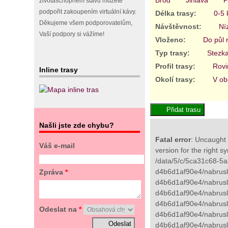
životaschopném stavu můžete
podpořit zakoupením virtuální kávy.
Délka trasy:
0-5
Děkujeme všem podporovatelům,
Návštěvnost:
Ní
Vaší podpory si vážíme!
Vloženo:
Do půl 
Typ trasy:
Stezk
Profil trasy:
Rovi
Inline trasy
Okolí trasy:
V ob
Našli jste zde chybu?
Fatal error
: Uncaught 
Váš e-mail
version for the right s
/data/5/c/5ca31c68-5a
d4b6d1af90e4/nabrusli
Zpráva
*
d4b6d1af90e4/nabrusli
d4b6d1af90e4/nabrusli
d4b6d1af90e4/nabruslic
Odeslat na
*
d4b6d1af90e4/nabrusli
d4b6d1af90e4/nabrusli