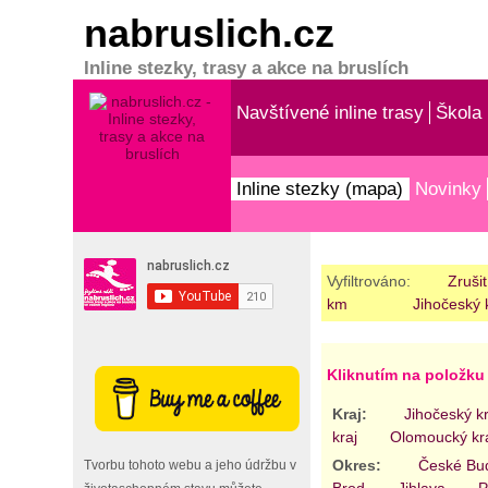
nabruslich.cz
Inline stezky, trasy a akce na bruslích
Navštívené inline trasy
Škola 
Inline stezky (mapa)
Novinky
Vyfiltrováno:
Zrušit
km
Jihočeský 
Kliknutím na položku 
Kraj:
Jihočeský kr
kraj
Olomoucký kr
Okres:
České Bud
Tvorbu tohoto webu a jeho údržbu v
Brod
Jihlava
P