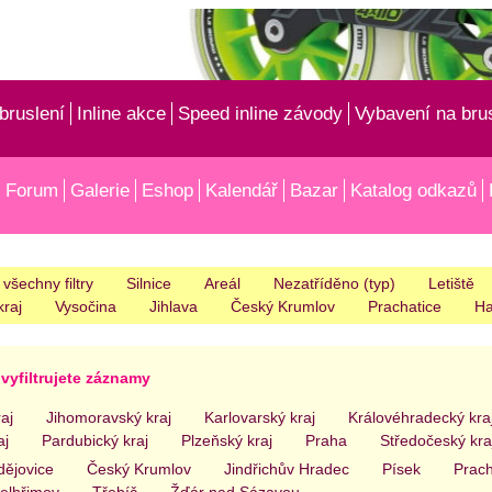
bruslení
Inline akce
Speed inline závody
Vybavení na bru
Forum
Galerie
Eshop
Kalendář
Bazar
Katalog odkazů
 všechny filtry
Silnice
Areál
Nezatříděno (typ)
Letiště
kraj
Vysočina
Jihlava
Český Krumlov
Prachatice
Ha
vyfiltrujete záznamy
aj
Jihomoravský kraj
Karlovarský kraj
Královéhradecký kra
aj
Pardubický kraj
Plzeňský kraj
Praha
Středočeský kra
ějovice
Český Krumlov
Jindřichův Hradec
Písek
Prach
elhřimov
Třebíč
Žďár nad Sázavou