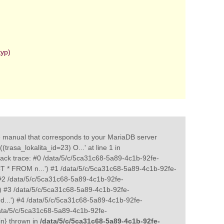
typ)
e manual that corresponds to your MariaDB server
trasa_lokalita_id=23) O...' at line 1 in
ack trace: #0 /data/5/c/5ca31c68-5a89-4c1b-92fe-
CT * FROM n...') #1 /data/5/c/5ca31c68-5a89-4c1b-92fe-
#2 /data/5/c/5ca31c68-5a89-4c1b-92fe-
') #3 /data/5/c/5ca31c68-5a89-4c1b-92fe-
d...') #4 /data/5/c/5ca31c68-5a89-4c1b-92fe-
ata/5/c/5ca31c68-5a89-4c1b-92fe-
in} thrown in
/data/5/c/5ca31c68-5a89-4c1b-92fe-