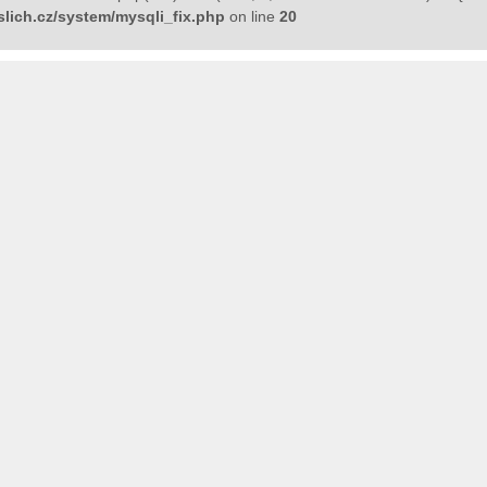
lich.cz/system/mysqli_fix.php
on line
20