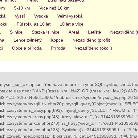
 km
5-10 km
Více než 10 km
zká
Vyšší
Vysoká
Velmi vysoká
roku
Půl roku až 10 let
10 let a více
a
Silnice
Stezka+silnice
Areál
Letiště
Nezatříděno (
na
Lehce zvlněný
Kopce
Nezatříděno (profil)
ci
Obce a příroda
Příroda
Nezatříděno (okolí)
mysqli_sql_exception: You have an error in your SQL syntax; check th
yntax to use near ') AND ((trasa_kraj_id=2) OR (trasa_kraj_id=12)) AND ((
89-4c1b-92fe-d4b6d1af90e4/nabruslich.cz/system/mysqli_fix.php:20 St
ch.cz/system/mysqli_fix.php(20): mysqli_query(Object(mysqli), 'SELE
ch.cz/system/rs_trasy.php(893): mysql_query('SELECT * FROM n...') 
ch.cz/system/rs_trasy.php(48): trasy_view_all('', 'ce314451395999d...
h.cz/system/funkce.php(273): rs_trasy('view_all', '', 'ce314451395999
ch.cz/system/funkce.php(135): SystMain('ce314451395999d...') #5 /d
ch.cz/web/index.php(111): blok('vse', 4, 'ce314451395999d...') #6 {ma