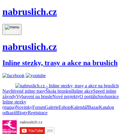
nabruslich.cz
MENU
nabruslich.cz
Inline stezky, trasy a akce na bruslích
Navštívené inline trasy
Škola bruslení
Inline akce
Speed inline
závody
Vybavení na brusle
Nové projekty
O portálu
Spolupráce
Inline stezky
(mapa)
Novinky
Forum
Galerie
Eshop
Kalendář
Bazar
Katalog
odkazů
Blogy
Registrace