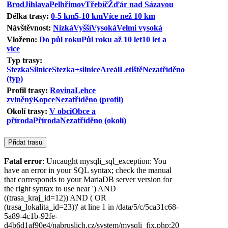
Brod
Jihlava
Pelhřimov
Třebíč
Žďár nad Sázavou
Délka trasy:
0-5 km
5-10 km
Více než 10 km
Návštěvnost:
Nízká
Vyšší
Vysoká
Velmi vysoká
Vloženo:
Do půl roku
Půl roku až 10 let
10 let a
více
Typ trasy:
Stezka
Silnice
Stezka+silnice
Areál
Letiště
Nezatříděno
(typ)
Profil trasy:
Rovina
Lehce
zvlněný
Kopce
Nezatříděno (profil)
Okolí trasy:
V obci
Obce a
příroda
Příroda
Nezatříděno (okolí)
Fatal error
: Uncaught mysqli_sql_exception: You
have an error in your SQL syntax; check the manual
that corresponds to your MariaDB server version for
the right syntax to use near ') AND
((trasa_kraj_id=12)) AND ( OR
(trasa_lokalita_id=23))' at line 1 in /data/5/c/5ca31c68-
5a89-4c1b-92fe-
d4b6d1af90e4/nabruslich.cz/system/mysqli_fix.php:20