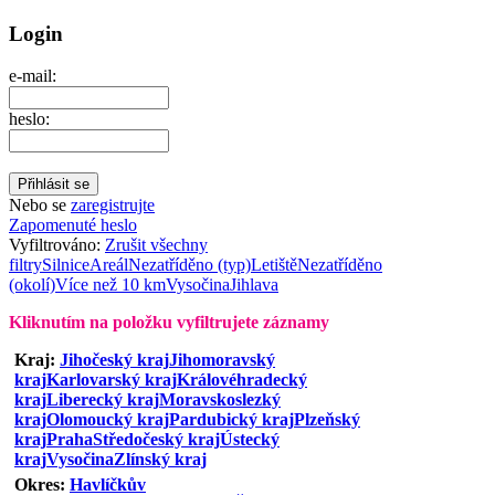
Login
e-mail:
heslo:
Nebo se
zaregistrujte
Zapomenuté heslo
Vyfiltrováno:
Zrušit všechny
filtry
Silnice
Areál
Nezatříděno (typ)
Letiště
Nezatříděno
(okolí)
Více než 10 km
Vysočina
Jihlava
Kliknutím na položku vyfiltrujete záznamy
Kraj:
Jihočeský kraj
Jihomoravský
kraj
Karlovarský kraj
Královéhradecký
kraj
Liberecký kraj
Moravskoslezký
kraj
Olomoucký kraj
Pardubický kraj
Plzeňský
kraj
Praha
Středočeský kraj
Ústecký
kraj
Vysočina
Zlínský kraj
Okres:
Havlíčkův