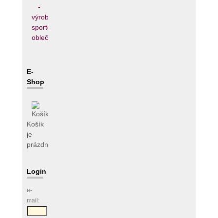
E-
Shop
Košík
je
prázdný
Login
e-
mail: