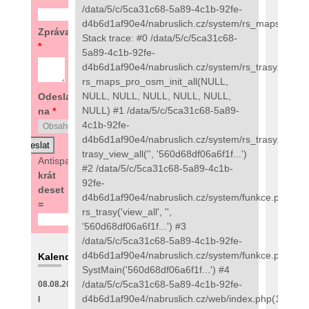
/data/5/c/5ca31c68-5a89-4c1b-92fe-
d4b6d1af90e4/nabruslich.cz/system/rs_maps_pro.
Zpráva
Stack trace: #0 /data/5/c/5ca31c68-
*
5a89-4c1b-92fe-
d4b6d1af90e4/nabruslich.cz/system/rs_trasy.php(97
rs_maps_pro_osm_init_all(NULL,
NULL, NULL, NULL, NULL, NULL,
Odeslat
NULL) #1 /data/5/c/5ca31c68-5a89-
na
*
4c1b-92fe-
d4b6d1af90e4/nabruslich.cz/system/rs_trasy.php(48
trasy_view_all('', '560d68df06a6f1f...')
Antispam:
5
#2 /data/5/c/5ca31c68-5a89-4c1b-
krát
92fe-
deset
d4b6d1af90e4/nabruslich.cz/system/funkce.php(273
=
rs_trasy('view_all', '',
'560d68df06a6f1f...') #3
/data/5/c/5ca31c68-5a89-4c1b-92fe-
d4b6d1af90e4/nabruslich.cz/system/funkce.php(135
Kalendář
SystMain('560d68df06a6f1f...') #4
/data/5/c/5ca31c68-5a89-4c1b-92fe-
08.08.2026
d4b6d1af90e4/nabruslich.cz/web/index.php(111):
I