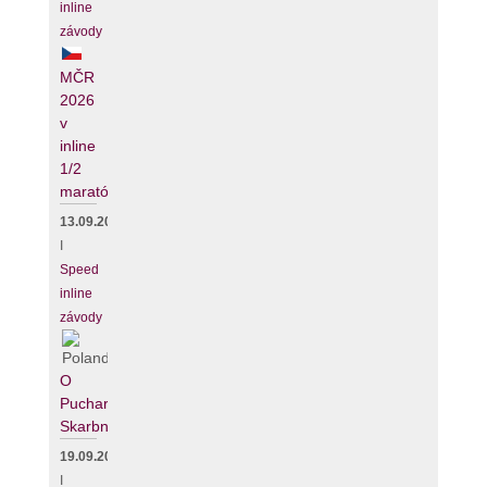
inline
závody
MČR
2026
v
inline
1/2
maratónu
13.09.2026
I
Speed
inline
závody
O
Puchar
Skarbnika
19.09.2026
I