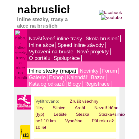
nabruslich.cz
Inline stezky, trasy a
akce na bruslích
Navštívené inline trasy
Škola bruslení
Inline akce
Speed inline závody
Vybavení na brusle
Nové projekty
O portálu
Spolupráce
Inline stezky (mapa)
Novinky
Forum
Galerie
Eshop
Kalendář
Bazar
Katalog odkazů
Blogy
Registrace
Vyfiltrováno:
Zrušit všechny
filtry
Silnice
Areál
Nezatříděno
(typ)
Letiště
Stezka
Stezka+silnice
V
než 10 km
Vysočina
Půl roku až
10 let