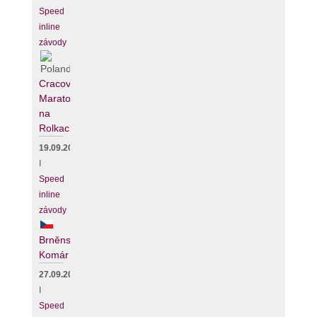
Speed
inline
závody
Cracovia
Maraton
na
Rolkach
19.09.2026
I
Speed
inline
závody
Brněnský
Komár
27.09.2026
I
Speed