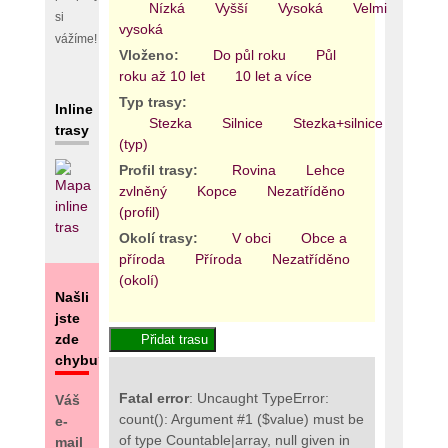
Nízká
Vyšší
Vysoká
Velmi
si
vysoká
vážíme!
Vloženo:
Do půl roku
Půl
roku až 10 let
10 let a více
Typ trasy:
Inline
Stezka
Silnice
Stezka+silnice
Areál
trasy
(typ)
Profil trasy:
Rovina
Lehce
zvlněný
Kopce
Nezatříděno
(profil)
Okolí trasy:
V obci
Obce a
příroda
Příroda
Nezatříděno
(okolí)
Našli
jste
zde
chybu?
Fatal error
: Uncaught TypeError:
Váš
count(): Argument #1 ($value) must be
e-
of type Countable|array, null given in
mail