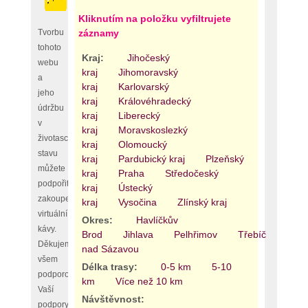
Kliknutím na položku vyfiltrujete
Tvorbu
záznamy
tohoto
Kraj:
Jihočeský
webu
kraj
Jihomoravský
a
kraj
Karlovarský
jeho
kraj
Královéhradecký
údržbu
kraj
Liberecký
v
kraj
Moravskoslezký
životaschopném
kraj
Olomoucký
stavu
kraj
Pardubický kraj
Plzeňský
můžete
kraj
Praha
Středočeský
podpořit
kraj
Ústecký
zakoupením
kraj
Vysočina
Zlínský kraj
virtuální
Okres:
Havlíčkův
kávy.
Brod
Jihlava
Pelhřimov
Třebíč
Žďár
Děkujeme
nad Sázavou
všem
Délka trasy:
0-5 km
5-10
podporovatelům,
km
Více než 10 km
Vaší
Návštěvnost:
podpory