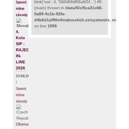
blok('vse', 4, '560d68df06a6f1f...') #5
Speed
{main} thrown in
/data/5/c/5ca31c68-
inline
5a89-4c1b-92fe-
závody
d4b6d1af90e4/nabruslich.cz/system/rs_maps_p
on line
1958
4.
Kolo
SIP -
RAJECKÝ
IN-
LINE
2026
23.08.2026
I
Speed
inline
závody
Olomouc