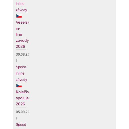
inline
závody
Veselské
in-
line
závody
2026
30.08.2026
I
Speed
inline
závody
Kolečko
spojuje
2026
05.09.2026
I
Speed