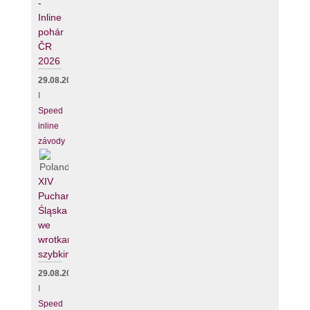
-
Inline
pohár
ČR
2026
29.08.2026
I
Speed
inline
závody
XIV
Puchar
Śląska
we
wrotkarstwie
szybkim
29.08.2026
I
Speed