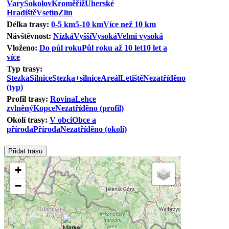
Vary
Sokolov
Kroměříž
Uherské
Hradiště
Vsetín
Zlín
Délka trasy:
0-5 km
5-10 km
Více než 10 km
Návštěvnost:
Nízká
Vyšší
Vysoká
Velmi vysoká
Vloženo:
Do půl roku
Půl roku až 10 let
10 let a
více
Typ trasy:
Stezka
Silnice
Stezka+silnice
Areál
Letiště
Nezatříděno
(typ)
Profil trasy:
Rovina
Lehce
zvlněný
Kopce
Nezatříděno (profil)
Okolí trasy:
V obci
Obce a
příroda
Příroda
Nezatříděno (okolí)
+
−