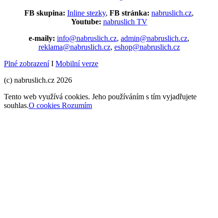
FB skupina:
Inline stezky
,
FB stránka:
nabruslich.cz
,
Youtube:
nabruslich TV
e-maily:
info@nabruslich.cz
,
admin@nabruslich.cz
,
reklama@nabruslich.cz
,
eshop@nabruslich.cz
Plné zobrazení
I
Mobilní verze
(c) nabruslich.cz 2026
Tento web využívá cookies. Jeho používáním s tím vyjadřujete
souhlas.
O cookies
Rozumím