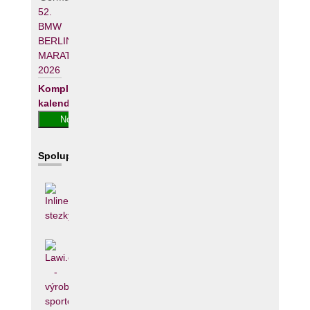
52.
BMW
BERLIN-
MARATHON
2026
Kompletní
kalendář
Spolupracujeme