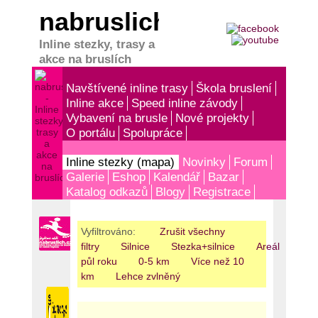
nabruslich.cz
Inline stezky, trasy a
akce na bruslích
Navštívené inline trasy
Škola bruslení
Inline akce
Speed inline závody
Vybavení na brusle
Nové projekty
O portálu
Spolupráce
Inline stezky (mapa)
Novinky
Forum
Galerie
Eshop
Kalendář
Bazar
Katalog odkazů
Blogy
Registrace
Vyfiltrováno:
Zrušit všechny
filtry
Silnice
Stezka+silnice
Areál
Do
půl roku
0-5 km
Více než 10
km
Lehce zvlněný