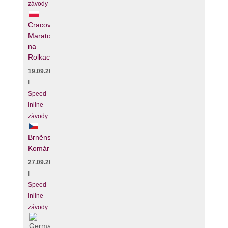
závody
Cracovia
Maraton
na
Rolkach
19.09.2026
I
Speed
inline
závody
Brněnský
Komár
27.09.2026
I
Speed
inline
závody