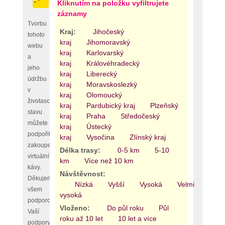
Kliknutím na položku vyfiltrujete
záznamy
Tvorbu
Kraj:
Jihočeský
tohoto
kraj
Jihomoravský
webu
kraj
Karlovarský
a
kraj
Královéhradecký
jeho
kraj
Liberecký
údržbu
kraj
Moravskoslezký
v
kraj
Olomoucký
životaschopném
kraj
Pardubický kraj
Plzeňský
stavu
kraj
Praha
Středočeský
můžete
kraj
Ústecký
podpořit
kraj
Vysočina
Zlínský kraj
zakoupením
Délka trasy:
0-5 km
5-10
virtuální
km
Více než 10 km
kávy.
Návštěvnost:
Děkujeme
Nízká
Vyšší
Vysoká
Velmi
všem
vysoká
podporovatelům,
Vloženo:
Do půl roku
Půl
Vaší
roku až 10 let
10 let a více
podpory