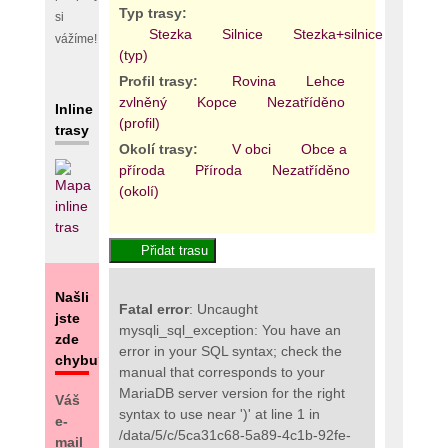
Typ trasy:
si
Stezka
Silnice
Stezka+silnice
Areál
vážíme!
(typ)
Profil trasy:
Rovina
Lehce
zvlněný
Kopce
Nezatříděno
Inline
(profil)
trasy
Okolí trasy:
V obci
Obce a
příroda
Příroda
Nezatříděno
(okolí)
Našli
Fatal error
: Uncaught
jste
mysqli_sql_exception: You have an
zde
error in your SQL syntax; check the
chybu?
manual that corresponds to your
MariaDB server version for the right
Váš
syntax to use near ')' at line 1 in
e-
/data/5/c/5ca31c68-5a89-4c1b-92fe-
mail