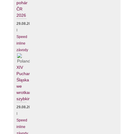
pohár
ČR
2026
29.08.2026
I
Speed
inline
závody
XIV
Puchar
Śląska
we
wrotkarstwie
szybkim
29.08.2026
I
Speed
inline
závody