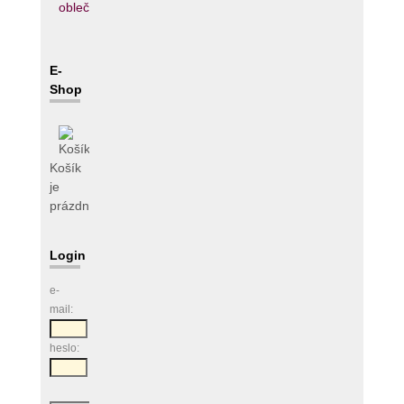
E-
Shop
Košík
je
prázdný
Login
e-
mail:
heslo: