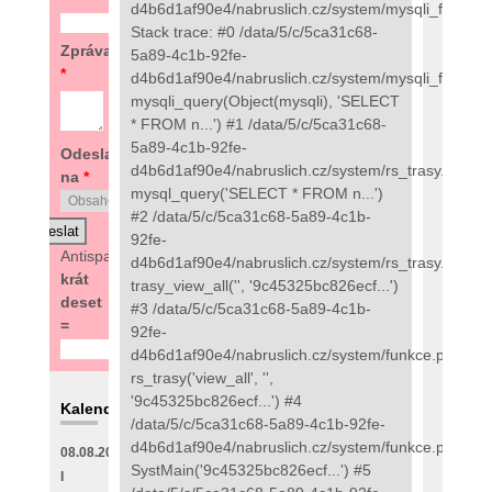
d4b6d1af90e4/nabruslich.cz/system/mysqli_fix.php:
Stack trace: #0 /data/5/c/5ca31c68-
Zpráva
5a89-4c1b-92fe-
*
d4b6d1af90e4/nabruslich.cz/system/mysqli_fix.php(
mysqli_query(Object(mysqli), 'SELECT
* FROM n...') #1 /data/5/c/5ca31c68-
5a89-4c1b-92fe-
Odeslat
d4b6d1af90e4/nabruslich.cz/system/rs_trasy.php(89
na
*
mysql_query('SELECT * FROM n...')
#2 /data/5/c/5ca31c68-5a89-4c1b-
92fe-
Antispam:
6
d4b6d1af90e4/nabruslich.cz/system/rs_trasy.php(48
krát
trasy_view_all('', '9c45325bc826ecf...')
deset
#3 /data/5/c/5ca31c68-5a89-4c1b-
=
92fe-
d4b6d1af90e4/nabruslich.cz/system/funkce.php(273
rs_trasy('view_all', '',
'9c45325bc826ecf...') #4
Kalendář
/data/5/c/5ca31c68-5a89-4c1b-92fe-
d4b6d1af90e4/nabruslich.cz/system/funkce.php(135
08.08.2026
SystMain('9c45325bc826ecf...') #5
I