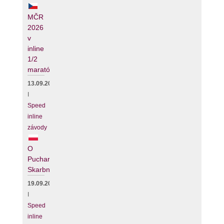
MČR
2026
v
inline
1/2
maratónu
13.09.2026
I
Speed
inline
závody
O
Puchar
Skarbnika
19.09.2026
I
Speed
inline