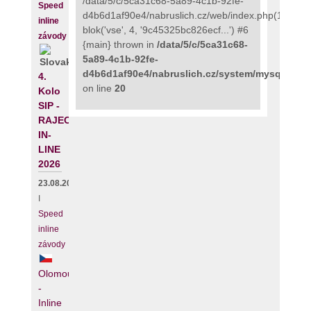
/data/5/c/5ca31c68-5a89-4c1b-92fe-
Speed
d4b6d1af90e4/nabruslich.cz/web/index.php(111):
inline
blok('vse', 4, '9c45325bc826ecf...') #6
závody
{main} thrown in
/data/5/c/5ca31c68-
5a89-4c1b-92fe-
d4b6d1af90e4/nabruslich.cz/system/mysqli_fix.
4.
on line
20
Kolo
SIP -
RAJECKÝ
IN-
LINE
2026
23.08.2026
I
Speed
inline
závody
Olomouc
-
Inline