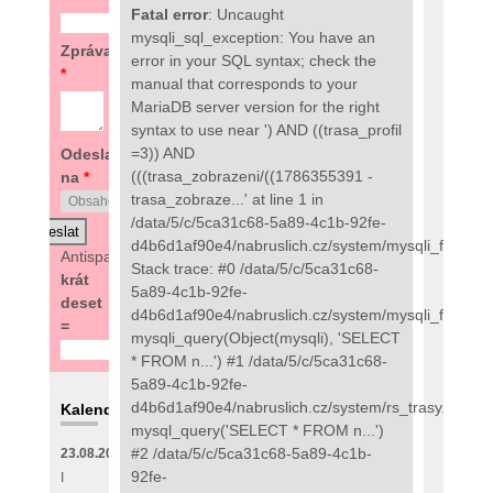
Fatal error
: Uncaught
mysqli_sql_exception: You have an
Zpráva
error in your SQL syntax; check the
*
manual that corresponds to your
MariaDB server version for the right
syntax to use near ') AND ((trasa_profil
=3)) AND
Odeslat
(((trasa_zobrazeni/((1786355391 -
na
*
trasa_zobraze...' at line 1 in
/data/5/c/5ca31c68-5a89-4c1b-92fe-
d4b6d1af90e4/nabruslich.cz/system/mysqli_fix.php:
Antispam:
8
Stack trace: #0 /data/5/c/5ca31c68-
krát
5a89-4c1b-92fe-
deset
d4b6d1af90e4/nabruslich.cz/system/mysqli_fix.php(
=
mysqli_query(Object(mysqli), 'SELECT
* FROM n...') #1 /data/5/c/5ca31c68-
5a89-4c1b-92fe-
d4b6d1af90e4/nabruslich.cz/system/rs_trasy.php(89
Kalendář
mysql_query('SELECT * FROM n...')
#2 /data/5/c/5ca31c68-5a89-4c1b-
23.08.2026
92fe-
I