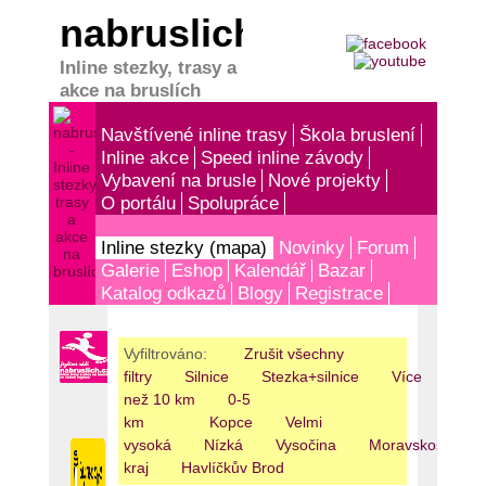
nabruslich.cz
Inline stezky, trasy a
akce na bruslích
Navštívené inline trasy
Škola bruslení
Inline akce
Speed inline závody
Vybavení na brusle
Nové projekty
O portálu
Spolupráce
Inline stezky (mapa)
Novinky
Forum
Galerie
Eshop
Kalendář
Bazar
Katalog odkazů
Blogy
Registrace
Vyfiltrováno:
Zrušit všechny
filtry
Silnice
Stezka+silnice
Více
než 10 km
0-5
km
Kopce
Velmi
vysoká
Nízká
Vysočina
Moravskoslezký
kraj
Havlíčkův Brod