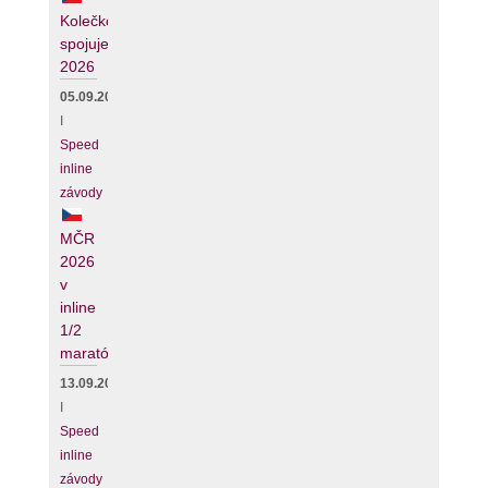
Kolečko
spojuje
2026
05.09.2026
I
Speed
inline
závody
MČR
2026
v
inline
1/2
maratónu
13.09.2026
I
Speed
inline
závody