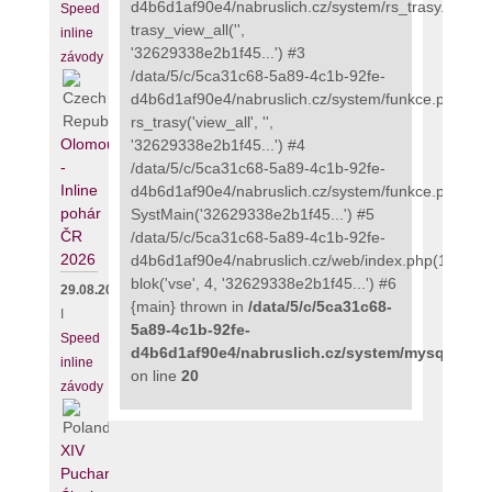
d4b6d1af90e4/nabruslich.cz/system/rs_trasy.php(48
Speed
trasy_view_all('',
inline
'32629338e2b1f45...') #3
závody
/data/5/c/5ca31c68-5a89-4c1b-92fe-
d4b6d1af90e4/nabruslich.cz/system/funkce.php(273
rs_trasy('view_all', '',
Olomouc
'32629338e2b1f45...') #4
-
/data/5/c/5ca31c68-5a89-4c1b-92fe-
Inline
d4b6d1af90e4/nabruslich.cz/system/funkce.php(135
pohár
SystMain('32629338e2b1f45...') #5
ČR
/data/5/c/5ca31c68-5a89-4c1b-92fe-
2026
d4b6d1af90e4/nabruslich.cz/web/index.php(111):
blok('vse', 4, '32629338e2b1f45...') #6
29.08.2026
{main} thrown in
/data/5/c/5ca31c68-
I
5a89-4c1b-92fe-
Speed
d4b6d1af90e4/nabruslich.cz/system/mysqli_fix.
inline
on line
20
závody
XIV
Puchar