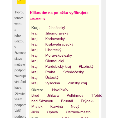
Tvorbu
Kliknutím na položku vyfiltrujete
záznamy
tohoto
webu
Kraj:
Jihočeský
a
kraj
Jihomoravský
jeho
kraj
Karlovarský
údržbu
kraj
Královéhradecký
v
kraj
Liberecký
životaschopném
kraj
Moravskoslezký
stavu
kraj
Olomoucký
můžete
kraj
Pardubický kraj
Plzeňský
podpořit
kraj
Praha
Středočeský
zakoupením
kraj
Ústecký
virtuální
kraj
Vysočina
Zlínský kraj
kávy.
Okres:
Havlíčkův
Děkujeme
Brod
Jihlava
Pelhřimov
Třebíč
Žďár
všem
nad Sázavou
Bruntál
Frýdek-
podporovatelům,
Místek
Karviná
Nový
Vaší
Jičín
Opava
Ostrava-město
podpory