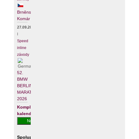
Brněnský
Komár
27.09.2026
I
Speed
inline
závody
52.
BMW
BERLIN-
MARATHON
2026
Kompletní
kalendář
Spolupracujeme