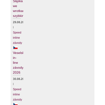
Śląska
we
wrotkarstwie
szybkim
29.08.2026
I
Speed
inline
závody
Veselské
in-
line
závody
2026
30.08.2026
I
Speed
inline
závody