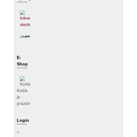
E-
Shop
Košík
je
prázdný
Login
e-