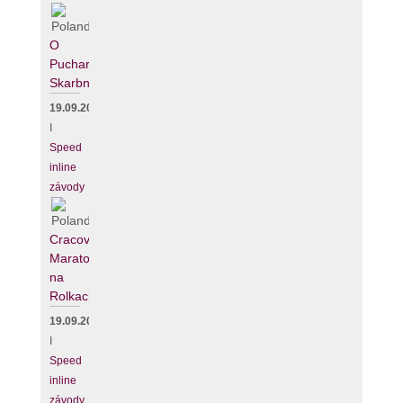
O
Puchar
Skarbnika
19.09.2026
I
Speed
inline
závody
Cracovia
Maraton
na
Rolkach
19.09.2026
I
Speed
inline
závody