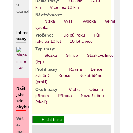
Délka trasy:
0-5 km
5-10
si
km
Více než 10 km
vážíme!
Návštěvnost:
Nízká
Vyšší
Vysoká
Velmi
vysoká
Inline
Vloženo:
Do půl roku
Půl
trasy
roku až 10 let
10 let a více
Typ trasy:
Stezka
Silnice
Stezka+silnice
Areál
(typ)
Profil trasy:
Rovina
Lehce
zvlněný
Kopce
Nezatříděno
(profil)
Našli
Okolí trasy:
V obci
Obce a
jste
příroda
Příroda
Nezatříděno
zde
(okolí)
chybu?
Váš
e-
mail