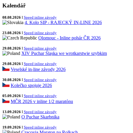
Kalendář
08.08.2026
I
Speed inline závody
4. Kolo SIP - RAJECKÝ IN-LINE 2026
23.08.2026
I
Speed inline závody
Olomouc - Inline pohár ČR 2026
29.08.2026
I
Speed inline závody
XIV Puchar Śląska we wrotkarstwie szybkim
29.08.2026
I
Speed inline závody
Veselské in-line závody 2026
30.08.2026
I
Speed inline závody
Kolečko spojuje 2026
05.09.2026
I
Speed inline závody
MČR 2026 v inline 1/2 maratónu
13.09.2026
I
Speed inline závody
O Puchar Skarbnika
19.09.2026
I
Speed inline závody
Cracovia Maraton na Rolkach