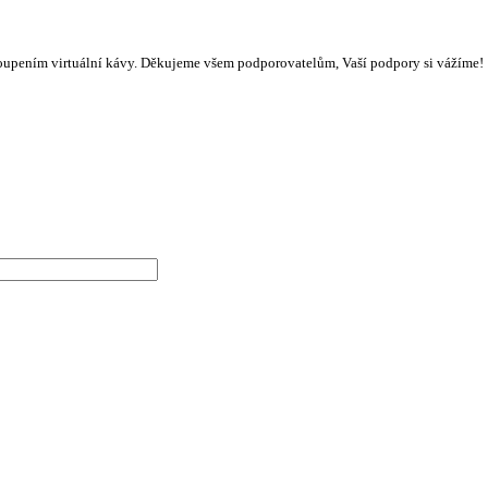
oupením virtuální kávy. Děkujeme všem podporovatelům, Vaší podpory si vážíme!