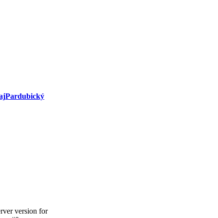
aj
Pardubický
ver version for