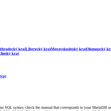
éhradecký kraj
Liberecký kraj
Moravskoslezký kraj
Olomoucký kr
línský kraj
typ)
our SQL syntax; check the manual that corresponds to your MariaDB ser