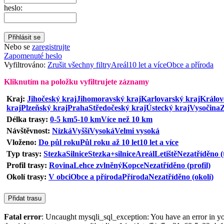
heslo:
Nebo se
zaregistrujte
Zapomenuté heslo
Vyfiltrováno:
Zrušit všechny filtry
Areál
10 let a více
Obce a příroda
Kliknutím na položku vyfiltrujete záznamy
Kraj:
Jihočeský kraj
Jihomoravský kraj
Karlovarský kraj
Králov
kraj
Plzeňský kraj
Praha
Středočeský kraj
Ústecký kraj
Vysočina
Z
Délka trasy:
0-5 km
5-10 km
Více než 10 km
Návštěvnost:
Nízká
Vyšší
Vysoká
Velmi vysoká
Vloženo:
Do půl roku
Půl roku až 10 let
10 let a více
Typ trasy:
Stezka
Silnice
Stezka+silnice
Areál
Letiště
Nezatříděno (
Profil trasy:
Rovina
Lehce zvlněný
Kopce
Nezatříděno (profil)
Okolí trasy:
V obci
Obce a příroda
Příroda
Nezatříděno (okolí)
Fatal error
: Uncaught mysqli_sql_exception: You have an error in y