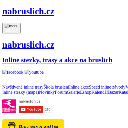
nabruslich.cz
MENU
nabruslich.cz
Inline stezky, trasy a akce na bruslích
Navštívené inline trasy
Škola bruslení
Inline akce
Speed inline závody
V
Inline stezky (mapa)
Novinky
Forum
Galerie
Eshop
Kalendář
Bazar
Kata