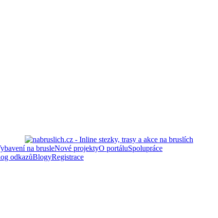
ybavení na brusle
Nové projekty
O portálu
Spolupráce
log odkazů
Blogy
Registrace