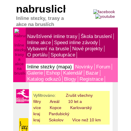
nabruslich.cz
Inline stezky, trasy a
akce na bruslích
Navštívené inline trasy
Škola bruslení
Inline akce
Speed inline závody
Vybavení na brusle
Nové projekty
O portálu
Spolupráce
Inline stezky (mapa)
Novinky
Forum
Galerie
Eshop
Kalendář
Bazar
Katalog odkazů
Blogy
Registrace
Vyfiltrováno:
Zrušit všechny
filtry
Areál
10 let a
více
Kopce
Karlovarský
kraj
Pardubický
kraj
Sokolov
Více než 10 km