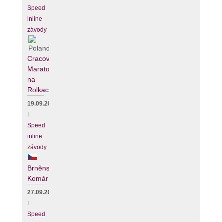
Speed
inline
závody
Cracovia
Maraton
na
Rolkach
19.09.2026
I
Speed
inline
závody
Brněnský
Komár
27.09.2026
I
Speed