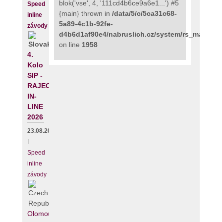
blok('vse', 4, '111cd4b6ce9a6e1...') #5
Speed
{main} thrown in
/data/5/c/5ca31c68-
inline
5a89-4c1b-92fe-
závody
d4b6d1af90e4/nabruslich.cz/system/rs_maps_p
on line
1958
4.
Kolo
SIP -
RAJECKÝ
IN-
LINE
2026
23.08.2026
I
Speed
inline
závody
Olomouc