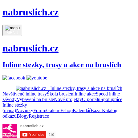
nabruslich.cz
MENU
nabruslich.cz
Inline stezky, trasy a akce na bruslích
Navštívené inline trasy
Škola bruslení
Inline akce
Speed inline
závody
Vybavení na brusle
Nové projekty
O portálu
Spolupráce
Inline stezky
(mapa)
Novinky
Forum
Galerie
Eshop
Kalendář
Bazar
Katalog
odkazů
Blogy
Registrace