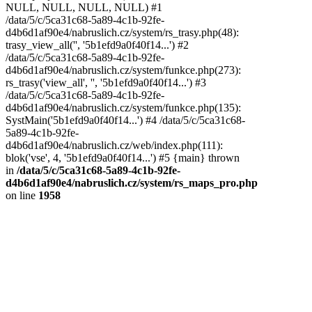
NULL, NULL, NULL, NULL) #1
/data/5/c/5ca31c68-5a89-4c1b-92fe-
d4b6d1af90e4/nabruslich.cz/system/rs_trasy.php(48):
trasy_view_all('', '5b1efd9a0f40f14...') #2
/data/5/c/5ca31c68-5a89-4c1b-92fe-
d4b6d1af90e4/nabruslich.cz/system/funkce.php(273):
rs_trasy('view_all', '', '5b1efd9a0f40f14...') #3
/data/5/c/5ca31c68-5a89-4c1b-92fe-
d4b6d1af90e4/nabruslich.cz/system/funkce.php(135):
SystMain('5b1efd9a0f40f14...') #4 /data/5/c/5ca31c68-
5a89-4c1b-92fe-
d4b6d1af90e4/nabruslich.cz/web/index.php(111):
blok('vse', 4, '5b1efd9a0f40f14...') #5 {main} thrown
in
/data/5/c/5ca31c68-5a89-4c1b-92fe-
d4b6d1af90e4/nabruslich.cz/system/rs_maps_pro.php
on line
1958