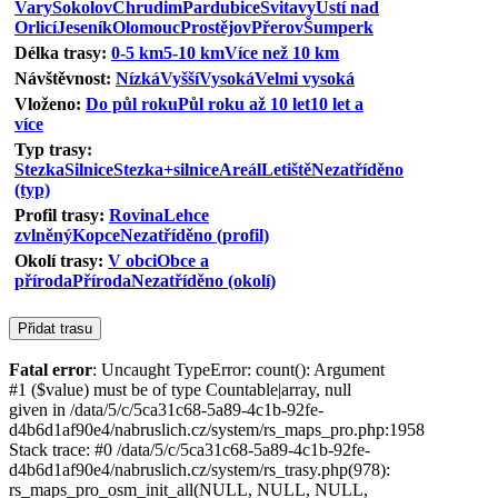
Vary
Sokolov
Chrudim
Pardubice
Svitavy
Ústí nad
Orlicí
Jeseník
Olomouc
Prostějov
Přerov
Šumperk
Délka trasy:
0-5 km
5-10 km
Více než 10 km
Návštěvnost:
Nízká
Vyšší
Vysoká
Velmi vysoká
Vloženo:
Do půl roku
Půl roku až 10 let
10 let a
více
Typ trasy:
Stezka
Silnice
Stezka+silnice
Areál
Letiště
Nezatříděno
(typ)
Profil trasy:
Rovina
Lehce
zvlněný
Kopce
Nezatříděno (profil)
Okolí trasy:
V obci
Obce a
příroda
Příroda
Nezatříděno (okolí)
Fatal error
: Uncaught TypeError: count(): Argument
#1 ($value) must be of type Countable|array, null
given in /data/5/c/5ca31c68-5a89-4c1b-92fe-
d4b6d1af90e4/nabruslich.cz/system/rs_maps_pro.php:1958
Stack trace: #0 /data/5/c/5ca31c68-5a89-4c1b-92fe-
d4b6d1af90e4/nabruslich.cz/system/rs_trasy.php(978):
rs_maps_pro_osm_init_all(NULL, NULL, NULL,