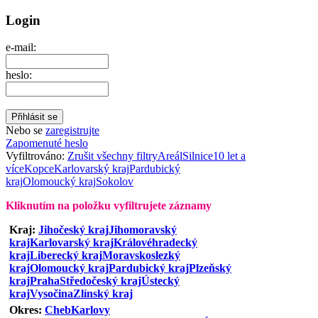
Login
e-mail:
heslo:
Nebo se
zaregistrujte
Zapomenuté heslo
Vyfiltrováno:
Zrušit všechny filtry
Areál
Silnice
10 let a
více
Kopce
Karlovarský kraj
Pardubický
kraj
Olomoucký kraj
Sokolov
Kliknutím na položku vyfiltrujete záznamy
Kraj:
Jihočeský kraj
Jihomoravský
kraj
Karlovarský kraj
Královéhradecký
kraj
Liberecký kraj
Moravskoslezký
kraj
Olomoucký kraj
Pardubický kraj
Plzeňský
kraj
Praha
Středočeský kraj
Ústecký
kraj
Vysočina
Zlínský kraj
Okres:
Cheb
Karlovy